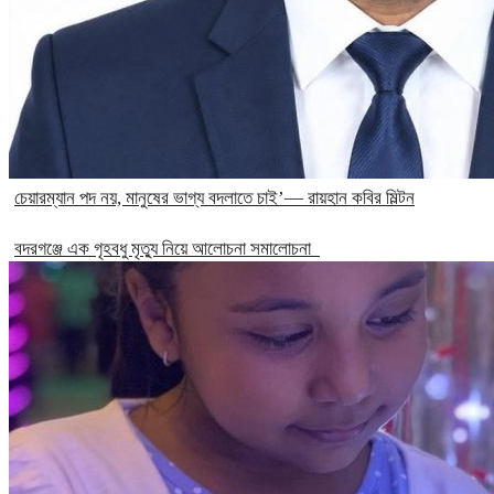
চেয়ারম্যান পদ নয়, মানুষের ভাগ্য বদলাতে চাই’— রায়হান কবির মিল্টন
বদরগঞ্জে এক গৃহবধু মৃত্যু নিয়ে আলোচনা সমালোচনা