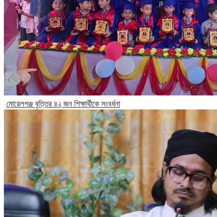
মোরেলগঞ্জ বৃত্তির ৪২ জন শিক্ষার্থীকে সংবর্ধনা