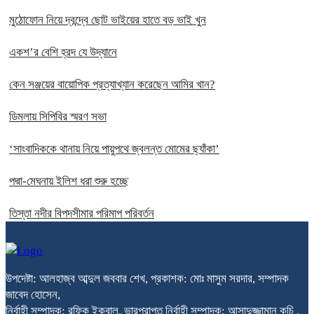
মুঠোফোন নিয়ে দ্বন্দ্বে ছোট ভাইয়ের হাতে বড় ভাই খুন
একশ’র বেশি হ্রদ যে উদ্যানে
কেন সঞ্জয়ের বায়োপিক প্রত্যাখ্যান করেছেন আমির খান?
ডিমলায় সিপিবির স্মরণ সভা
‘সাংবাদিককে থানায় নিয়ে পায়ুপথে জ্বলন্ত মোমের ছ্যাঁকা’
পদ্মা-মেঘনায় ইলিশ ধরা শুরু হচ্ছে
তিস্তা নদীর বিপদসীমার পরিমাপ পরিবর্তন
উপদেষ্টা: আলহাজ্ব আব্দুল জববার শেখ, প্রকাশক: মোঃ মাসুম সরদার, সম্পাদক
জাবেদ হোসেন,
নির্বাহী সম্পাদক: রফিক ইকবাল, ভারপ্রাপ্ত নির্বাহী সম্পাদক: আসাদুজ্জামান কচি ,