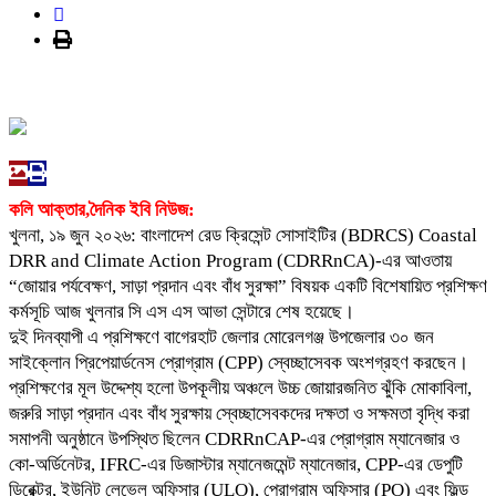
কলি আক্তার,দৈনিক ইবি নিউজ:
খুলনা, ১৯ জুন ২০২৬: বাংলাদেশ রেড ক্রিসেন্ট সোসাইটির (BDRCS) Coastal
DRR and Climate Action Program (CDRRnCA)-এর আওতায়
“জোয়ার পর্যবেক্ষণ, সাড়া প্রদান এবং বাঁধ সুরক্ষা” বিষয়ক একটি বিশেষায়িত প্রশিক্ষণ
কর্মসূচি আজ খুলনার সি এস এস আভা সেন্টারে শেষ হয়েছে।
দুই দিনব্যাপী এ প্রশিক্ষণে বাগেরহাট জেলার মোরেলগঞ্জ উপজেলার ৩০ জন
সাইক্লোন প্রিপেয়ার্ডনেস প্রোগ্রাম (CPP) স্বেচ্ছাসেবক অংশগ্রহণ করছেন।
প্রশিক্ষণের মূল উদ্দেশ্য হলো উপকূলীয় অঞ্চলে উচ্চ জোয়ারজনিত ঝুঁকি মোকাবিলা,
জরুরি সাড়া প্রদান এবং বাঁধ সুরক্ষায় স্বেচ্ছাসেবকদের দক্ষতা ও সক্ষমতা বৃদ্ধি করা
সমাপনী অনুষ্ঠানে উপস্থিত ছিলেন CDRRnCAP-এর প্রোগ্রাম ম্যানেজার ও
কো-অর্ডিনেটর, IFRC-এর ডিজাস্টার ম্যানেজমেন্ট ম্যানেজার, CPP-এর ডেপুটি
ডিরেক্টর, ইউনিট লেভেল অফিসার (ULO), প্রোগ্রাম অফিসার (PO) এবং ফিল্ড