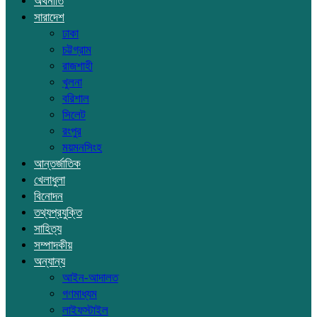
অর্থনীতি
সারাদেশ
ঢাকা
চট্টগ্রাম
রাজশাহী
খুলনা
বরিশাল
সিলেট
রংপুর
ময়মনসিংহ
আন্তর্জাতিক
খেলাধুলা
বিনোদন
তথ্যপ্রযুক্তি
সাহিত্য
সম্পাদকীয়
অন্যান্য
আইন-আদালত
গণমাধ্যম
লাইফস্টাইল