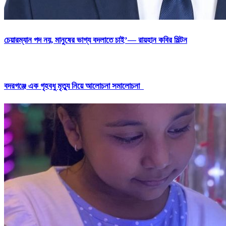
চেয়ারম্যান পদ নয়, মানুষের ভাগ্য বদলাতে চাই’— রায়হান কবির মিল্টন
বদরগঞ্জে এক গৃহবধু মৃত্যু নিয়ে আলোচনা সমালোচনা