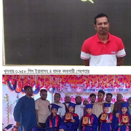
খুলনায় ৩,৯৫৮ পিস ইয়াবাসহ ৪ মাদক ব্যবসায়ী গ্রেপ্তার