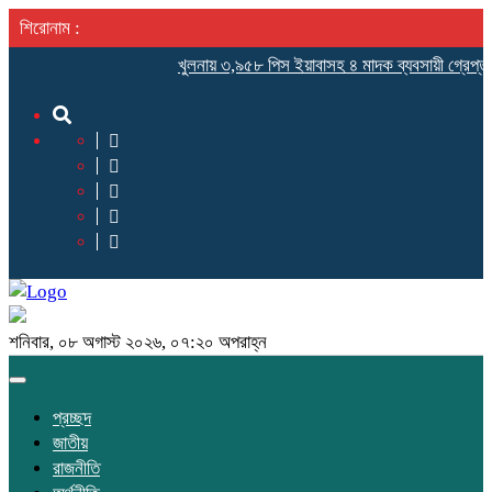
শিরোনাম :
খুলনায় ৩,৯৫৮ পিস ইয়াবাসহ ৪ মাদক ব্যবসায়ী গ্রেপ্তার
মোরেলগঞ্জ
শনিবার, ০৮ অগাস্ট ২০২৬, ০৭:২০ অপরাহ্ন
Toggle
navigation
প্রচ্ছদ
জাতীয়
রাজনীতি