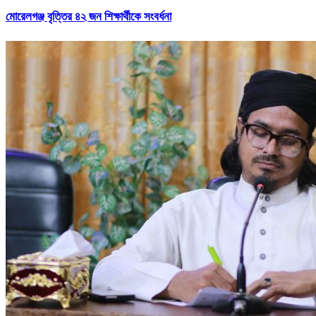
মোরেলগঞ্জ বৃত্তির ৪২ জন শিক্ষার্থীকে সংবর্ধনা