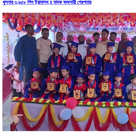
খুলনায় ৩,৯৫৮ পিস ইয়াবাসহ ৪ মাদক ব্যবসায়ী গ্রেপ্তার