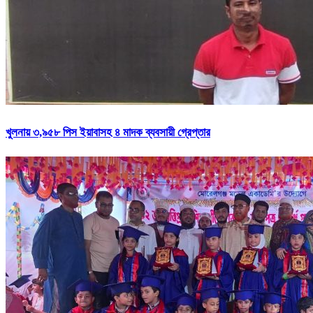
খুলনায় ৩,৯৫৮ পিস ইয়াবাসহ ৪ মাদক ব্যবসায়ী গ্রেপ্তার