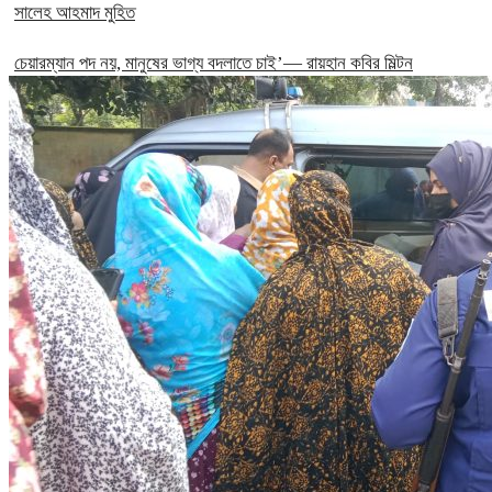
সালেহ আহমাদ মুহিত
চেয়ারম্যান পদ নয়, মানুষের ভাগ্য বদলাতে চাই’— রায়হান কবির মিল্টন