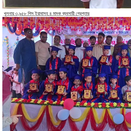
খুলনায় ৩,৯৫৮ পিস ইয়াবাসহ ৪ মাদক ব্যবসায়ী গ্রেপ্তার