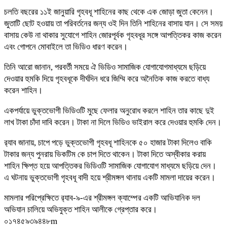
চলতি বছরের ১১ই জানুয়ারি গৃহবধূ শাহিনের কাছ থেকে এক জোড়া জুতা কেনেন।
জুতাটি ছোট হওয়ায় তা পরিবর্তনের জন্য ওই দিন তিনি শাহিনের বাসায় যান। সে সময়
বাসায় কেউ না থাকার সুযোগে শাহিন জোরপূর্বক গৃহবধূর সঙ্গে আপত্তিকর কাজ করেন
এবং গোপনে মোবাইলে তা ভিডিও ধারণ করেন।
তিনি আরো জানান, পরবর্তী সময়ে ঐ ভিডিও সামাজিক যোগাযোগমাধ্যমে ছড়িয়ে
দেওয়ার হুমকি দিয়ে গৃহবধূকে দীর্ঘদিন ধরে জিম্মি করে অনৈতিক কাজ করতে বাধ্য
করেন শাহিন।
একপর্যায়ে ভুক্তভোগী ভিডিওটি মুছে ফেলার অনুরোধ করলে শাহিন তার কাছে দুই
লাখ টাকা চাঁদা দাবি করেন। টাকা না দিলে ভিডিও ভাইরাল করে দেওয়ার হুমকি দেন।
র‌্যাব জানায়, চাপে পড়ে ভুক্তভোগী গৃহবধূ শাহিনকে ৫০ হাজার টাকা দিলেও বাকি
টাকার জন্য পুনরায় ভিকটিম কে চাপ দিতে থাকেন। টাকা দিতে অস্বীকার করায়
শাহিন ক্ষিপ্ত হয়ে আপত্তিকর ভিডিওটি সামাজিক যোগাযোগ মাধ্যমে ছড়িয়ে দেন।
এ ঘটনায় ভুক্তভোগী গৃহবধূ বাদী হয়ে শ্রীমঙ্গল থানায় একটি মামলা দায়ের করেন।
মামলার পরিপ্রেক্ষিতে র‌্যাব-৯-এর শ্রীমঙ্গল ক্যাম্পের একটি আভিযানিক দল
অভিযান চালিয়ে অভিযুক্ত শাহিন আলীকে গ্রেপ্তার করে।
০১৭৪৫৯৩৯৪৪৮m