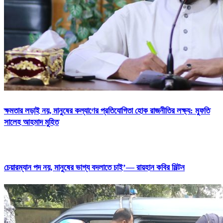
ক্ষমতার লড়াই নয়, মানুষের কল্যাণের প্রতিযোগিতা হোক রাজনীতির লক্ষ্য: মুফতি
সালেহ আহমাদ মুহিত
চেয়ারম্যান পদ নয়, মানুষের ভাগ্য বদলাতে চাই’— রায়হান কবির মিল্টন