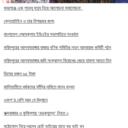
বদরগঞ্জে এক গৃহবধু মৃত্যু নিয়ে আলোচনা সমালোচনা
ক্লেমেন্টাইন ও তার বিস্ময়কর জগৎ
বাংলাদেশ প্রেসক্লাব ইউএইর সভাপতিতে সংবর্ধনা
ফরিদপুরের আলফাডাঙ্গায় বাজার বণিক সমিতির নতুন আহ্বায়ক কমিটি গঠন
ফরিদপুরের আলফাডাঙ্গায় জমি সংক্রান্ত বিরোধের জেরে হামলা আহত তিন
ডিমের ডজন ৬৫ টাকা
কালিহাতীতে ধর্ষকদের ফাঁসির দাবিতে মানব বন্ধন
একশ’র বেশি হ্রদ যে উদ্যানে
কক্সবাজার ও কুমিল্লায় ‘বন্দুকযুদ্ধে’ নিহত ২
মুঠোফোন নিয়ে দ্বন্দ্বে ছোট ভাইয়ের হাতে বড় ভাই খুন