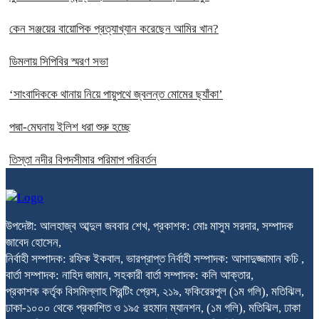
কেন সঞ্জয়ের বায়োপিক প্রত্যাখ্যান করেছেন আমির খান?
ডিমলায় সিপিবির স্মরণ সভা
‘সাংবাদিককে থানায় নিয়ে পায়ুপথে জ্বলন্ত মোমের ছ্যাঁকা’
পদ্মা-মেঘনায় ইলিশ ধরা শুরু হচ্ছে
তিস্তা নদীর বিপদসীমার পরিমাপ পরিবর্তন
উপদেষ্টা: আলহাজ্ব আব্দুল জববার শেখ, প্রকাশক: মোঃ মাসুম সরদার, সম্পাদক
জাবেদ হোসেন,
নির্বাহী সম্পাদক: রফিক ইকবাল, ভারপ্রাপ্ত নির্বাহী সম্পাদক: আসাদুজ্জামান কচি ,
বার্তা সম্পাদক: নাহিদ জামান, সহকারী বার্তা সম্পাদক: কলি আক্তার,
প্রকাশক কর্তৃক বিসমিল্লাহ প্রিন্টিং প্রেস, ২১৯, ফকিরেরপুল (১ম গলি), মতিঝিল,
ঢাকা-১০০০ থেকে প্রকাশিত ও ১৯৫ রহমান ম্যানশন, (১ম গলি), মতিঝিল, ঢাকা