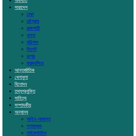
অর্থনীতি
সারাদেশ
ঢাকা
চট্টগ্রাম
রাজশাহী
খুলনা
বরিশাল
সিলেট
রংপুর
ময়মনসিংহ
আন্তর্জাতিক
খেলাধুলা
বিনোদন
তথ্যপ্রযুক্তি
সাহিত্য
সম্পাদকীয়
অন্যান্য
আইন-আদালত
গণমাধ্যম
লাইফস্টাইল