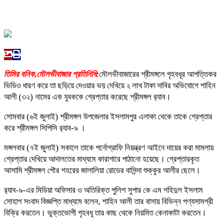
তিমির বনিক,মৌলভীবাজার প্রতিনিধি:
মৌলভীবাজারের শ্রীমঙ্গলে গৃহবধূর আপত্তিকর
ভিডিও ধারণ করে তা ছড়িয়ে দেওয়ার ভয় দেখিয়ে ২ লাখ টাকা দাবির অভিযোগে শাহিন
আলী (৩২) নামের এক যুবককে গ্রেপ্তার করেছে শ্রীমঙ্গল র‌্যাব।
সোমবার (৬ই জুলাই) শ্রীমঙ্গল উপজেলার ইসলামপুর এলাকা থেকে তাকে গ্রেপ্তার
করে শ্রীমঙ্গল সিপিসি র‍্যাব-৯ ।
মঙ্গলবার (৭ই জুলাই) সকালে তাকে পর্নোগ্রাফি নিয়ন্ত্রণ আইনে দায়ের করা মামলায়
গ্রেপ্তার দেখিয়ে আদালতের মাধ্যমে কারাগারে পাঠানো হয়েছে। গ্রেপ্তারকৃত
আসামি শ্রীমঙ্গল পৌর শহরের জালালিয়া রোডের বাসিন্দা শুক্কুর আলীর ছেলে।
র‌্যাব-৯-এর মিডিয়া অফিসার ও অতিরিক্ত পুলিশ সুপার কে এম শহিদুল ইসলাম
সোহাগ সংবাদ বিজ্ঞপ্তি মাধ্যমে বলেন, শাহিন আলী তার বাসায় বিভিন্ন পণ্যসামগ্রী
বিক্রি করতেন। ভুক্তভোগী গৃহবধূ তার কাছ থেকে নিয়মিত কেনাকাটা করতেন।