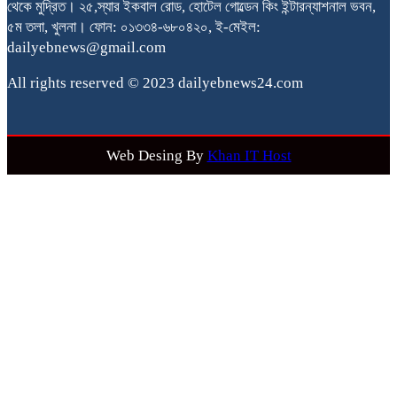
থেকে মুদ্রিত। ২৫,স্যার ইকবাল রোড, হোটেল গোল্ডেন কিং ইন্টারন্যাশনাল ভবন,
৫ম তলা, খুলনা। ফোন: ০১৩৩৪-৬৮০৪২০, ই-মেইল:
dailyebnews@gmail.com
All rights reserved © 2023 dailyebnews24.com
Web Desing By
Khan IT Host