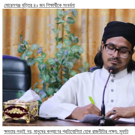
মোরেলগঞ্জ বৃত্তির ৪২ জন শিক্ষার্থীকে সংবর্ধনা
ক্ষমতার লড়াই নয়, মানুষের কল্যাণের প্রতিযোগিতা হোক রাজনীতির লক্ষ্য: মুফতি