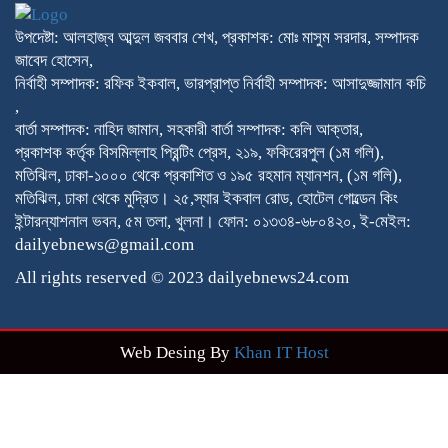
উপদেষ্টা: আলহাজ্ব আব্দুল জববার শেখ, প্রকাশক: মোঃ মাসুম সরদার, সম্পাদক
জাবেদ হোসেন,
নির্বাহী সম্পাদক: রফিক ইকবাল, ভারপ্রাপ্ত নির্বাহী সম্পাদক: আসাদুজ্জামান কচি
,
বার্তা সম্পাদক: নাহিদ জামান, সহকারী বার্তা সম্পাদক: কলি আক্তার,
প্রকাশক কর্তৃক বিসমিল্লাহ প্রিন্টিং প্রেস, ২১৯, ফকিরেরপুল (১ম গলি),
মতিঝিল, ঢাকা-১০০০ থেকে প্রকাশিত ও ১৯৫ রহমান ম্যানশন, (১ম গলি),
মতিঝিল, ঢাকা থেকে মুদ্রিত। ২৫,স্যার ইকবাল রোড, হোটেল গোল্ডেন কিং
ইন্টারন্যাশনাল ভবন, ৫ম তলা, খুলনা। ফোন: ০১৩৩৪-৬৮০৪২০, ই-মেইল:
dailyebnews@gmail.com
All rights reserved © 2023 dailyebnews24.com
Web Desing By
Khan IT Host