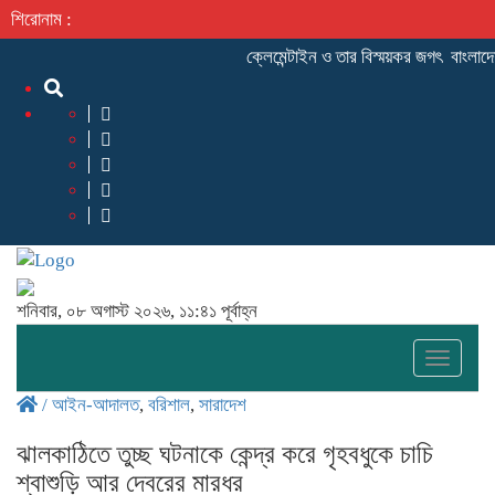
শিরোনাম :
ক্লেমেন্টাইন ও তার বিস্ময়কর জগৎ
বাংলাদেশ
শনিবার, ০৮ অগাস্ট ২০২৬, ১১:৪১ পূর্বাহ্ন
Toggle
naviga
/
আইন-আদালত
,
বরিশাল
,
সারাদেশ
ঝালকাঠিতে তুচ্ছ ঘটনাকে কেন্দ্র করে গৃহবধুকে চাচি
শ্বাশুড়ি আর দেবরের মারধর