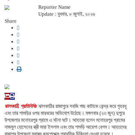
Reporter Name
Update : বুধবার, ৮ জুলাই, ২০২৬
Share
ঝালকাঠি, প্রতিনিধিঃ
ঝালকাঠির রাজাপুরে সবজি গাছ কাটাকে কেন্দ্র করে গৃহবধূ
এবং তার শাশুড়ির ওপর মারধরের অভিযোগ উঠেছে। মঙ্গলবার (২৩ জুন) দুপুরে
উপজেলার মনোহরপুর গ্রামে এ ঘটনা ঘটে। আহতরা হলেন মনোহরপুর গ্রামের
নাজমুল হোসেনের স্ত্রী মায়া ইসলাম এবং তার শাশুড়ি আয়েশা বেগম। আহতদের
রাজাপুর উপজেলা স্বাস্থ্য কমপ্লেক্সে প্রাথমিক চিকিৎসা দেওয়া হয়েছে।