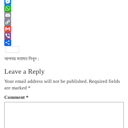
Twitter
Messenger
WhatsApp
Email
Copy
Link
Gmail
Viber
Share
আপনার মতামত লিখুন :
Leave a Reply
Your email address will not be published.
Required fields
are marked
*
Comment
*