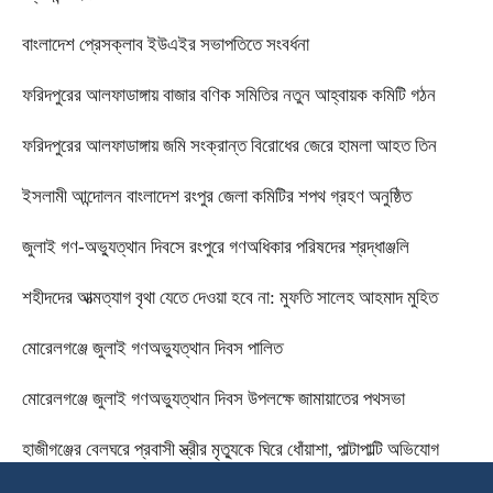
বাংলাদেশ প্রেসক্লাব ইউএইর সভাপতিতে সংবর্ধনা
ফরিদপুরের আলফাডাঙ্গায় বাজার বণিক সমিতির নতুন আহ্বায়ক কমিটি গঠন
ফরিদপুরের আলফাডাঙ্গায় জমি সংক্রান্ত বিরোধের জেরে হামলা আহত তিন
ইসলামী আন্দোলন বাংলাদেশ রংপুর জেলা কমিটির শপথ গ্রহণ অনুষ্ঠিত
‎জুলাই গণ-অভ্যুত্থান দিবসে রংপুরে গণঅধিকার পরিষদের শ্রদ্ধাঞ্জলি ‎
‎শহীদদের আত্মত্যাগ বৃথা যেতে দেওয়া হবে না: মুফতি সালেহ আহমাদ মুহিত ‎
মোরেলগঞ্জে জুলাই গণঅভ্যুত্থান দিবস পালিত
মোরেলগঞ্জে জুলাই গণঅভ্যুত্থান দিবস উপলক্ষে জামায়াতের পথসভা
হাজীগঞ্জের বেলঘরে প্রবাসী স্ত্রীর মৃত্যুকে ঘিরে ধোঁয়াশা, পাল্টাপাল্টি অভিযোগ