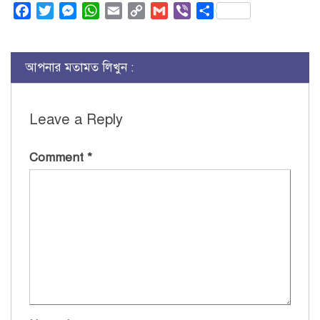
Facebook
Twitter
Messenger
WhatsApp
Email
Copy
Gmail
Viber
Share
Link
আপনার মতামত লিখুন :
Leave a Reply
Comment
*