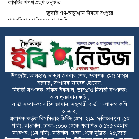
কমিটির শপথ গ্রহণ অনুষ্ঠিত
‎জুলাই গণ-অভ্যুত্থান দিবসে রংপুরে
গণঅধিকার পরিষদের শ্রদ্ধাঞ্জলি ‎
‎শহীদদের আত্মত্যাগ বৃথা যেতে দেওয়া হবে
না: মুফতি সালেহ আহমাদ মুহিত ‎
মোরেলগঞ্জে জুলাই গণঅভ্যুত্থান দিবস
পালিত
উপদেষ্টা: আলহাজ্ব আব্দুল জববার শেখ, প্রকাশক: মোঃ মাসুম
মোরেলগঞ্জে জুলাই গণঅভ্যুত্থান দিবস
সরদার, সম্পাদক জাবেদ হোসেন,
উপলক্ষে জামায়াতের পথসভা
নির্বাহী সম্পাদক: রফিক ইকবাল, ভারপ্রাপ্ত নির্বাহী সম্পাদক:
আসাদুজ্জামান কচি ,
বার্তা সম্পাদক: নাহিদ জামান, সহকারী বার্তা সম্পাদক: কলি
হাজীগঞ্জের বেলঘরে প্রবাসী স্ত্রীর মৃত্যুকে
আক্তার,
ঘিরে ধোঁয়াশা, পাল্টাপাল্টি অভিযোগ
প্রকাশক কর্তৃক বিসমিল্লাহ প্রিন্টিং প্রেস, ২১৯, ফকিরেরপুল (১ম
গলি), মতিঝিল, ঢাকা-১০০০ থেকে প্রকাশিত ও ১৯৫ রহমান
ম্যানশন, (১ম গলি), মতিঝিল, ঢাকা থেকে মুদ্রিত। ২৫,স্যার