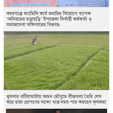
‎বদরগঞ্জে ফ্যামিলি কার্ড শুমারির নিয়োগে ব্যাপক
‘অনিয়মের ছড়াছড়ি’ উপজেলা নির্বাহী কর্মকর্তা ও
সমাজসেবা অফিসারের বিরুদ্ধে
খুলনার বটিয়াঘাটায় আমন মৌসুমে বীজতলা তৈরি শেষ
করে চারা রোপণের লক্ষ্যে ব্যস্ত সময় পার করছেন কৃষকরা