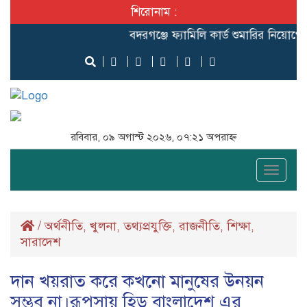
শিরোনাম :
‎বদরগঞ্জে ফ্যামিলি কার্ড শুমারির নিয়োগে ব
রবিবার, ০৯ অগাস্ট ২০২৬, ০৭:২১ অপরাহ্ন
Toggle
naviga
/
অর্থনীতি
খুলনা
তথ্যপ্রযুক্তি
রাজনীতি
শিক্ষা
,
,
,
,
,
সারাদেশ
দান খয়রাত করে কখনো মানুষের উনয়ন
সম্ভব না।রূপসায় হিড বাংলাদেশ এর