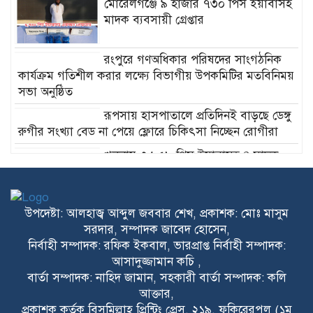
মোরেলগঞ্জে ৯ হাজার ৭৩০ পিস ইয়াবাসহ
মাদক ব্যবসায়ী গ্রেপ্তার
রংপুরে গণঅধিকার পরিষদের সাংগঠনিক
কার্যক্রম গতিশীল করার লক্ষ্যে বিভাগীয় উপকমিটির মতবিনিময়
সভা অনুষ্ঠিত
রূপসায় হাসপাতালে প্রতিদিনই বাড়ছে ডেঙ্গু
রুগীর সংখ্যা বেড না পেয়ে ফ্লোরে চিকিৎসা নিচ্ছেন রোগীরা
খুলনায় ৩,৯৫৮ পিস ইয়াবাসহ ৪ মাদক
ব্যবসায়ী গ্রেপ্তার
মোরেলগঞ্জ বৃত্তির ৪২ জন শিক্ষার্থীকে
সংবর্ধনা
উপদেষ্টা: আলহাজ্ব আব্দুল জববার শেখ, প্রকাশক: মোঃ মাসুম
সরদার, সম্পাদক জাবেদ হোসেন,
নির্বাহী সম্পাদক: রফিক ইকবাল, ভারপ্রাপ্ত নির্বাহী সম্পাদক:
ক্ষমতার লড়াই নয়, মানুষের কল্যাণের
আসাদুজ্জামান কচি ,
প্রতিযোগিতা হোক রাজনীতির লক্ষ্য: মুফতি
বার্তা সম্পাদক: নাহিদ জামান, সহকারী বার্তা সম্পাদক: কলি
সালেহ আহমাদ মুহিত
আক্তার,
চেয়ারম্যান পদ নয়, মানুষের ভাগ্য বদলাতে
প্রকাশক কর্তৃক বিসমিল্লাহ প্রিন্টিং প্রেস, ২১৯, ফকিরেরপুল (১ম