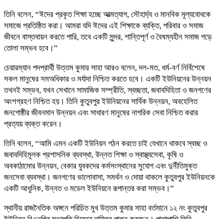
তিনি বলেন, “ঈদের প্রকৃত শিক্ষা হচ্ছে আত্মত্যাগ, সৌহার্দ্য ও মানবিক মূল্যবোধকে
সমাজে প্রতিষ্ঠিত করা। আমরা যদি ঈদের এই শিক্ষাকে ব্যক্তি, পরিবার ও সমাজ
জীবনে বাস্তবায়ন করতে পারি, তবে একটি সুন্দর, শান্তিপূর্ণ ও বৈষম্যহীন সমাজ গড়ে
তোলা সম্ভব হবে।”
চেয়ারম্যান পদপ্রার্থী উত্তম কুমার সাহা আরও বলেন, দল-মত, ধর্ম-বর্ণ নির্বিশেষে
সকল মানুষের সমঅধিকার ও মর্যাদা নিশ্চিত করতে হবে। একটি ইউনিয়নের উন্নয়ন
তখনই সম্ভব, যখন সেখানে সামাজিক সম্প্রীতি, স্বচ্ছতা, জবাবদিহিতা ও জনগণের
অংশগ্রহণ নিশ্চিত হয়। তিনি কুতুবপুর ইউনিয়নের সার্বিক উন্নয়ন, অবহেলিত
জনগোষ্ঠীর জীবনমান উন্নয়ন এবং সাধারণ মানুষের নাগরিক সেবা নিশ্চিত করার
প্রত্যয় ব্যক্ত করেন।
তিনি বলেন, “আমি এমন একটি ইউনিয়ন গঠন করতে চাই যেখানে থাকবে স্বচ্ছ ও
জবাবদিহিমূলক প্রশাসনিক ব্যবস্থা, উন্নত শিক্ষা ও স্বাস্থ্যসেবা, কৃষি ও
অবকাঠামোর উন্নয়ন, বেকার যুবকদের কর্মসংস্থানের সুযোগ এবং দুর্নীতিমুক্ত
জনসেবা ব্যবস্থা। জনগণের ভালোবাসা, সমর্থন ও দোয়া থাকলে কুতুবপুর ইউনিয়নকে
একটি আধুনিক, উন্নত ও মডেল ইউনিয়নে রূপান্তর করা সম্ভব।”
স্থানীয় রাজনৈতিক অঙ্গনে পরিচিত মুখ উত্তম কুমার সাহা বর্তমানে ১২ নং কুতুবপুর