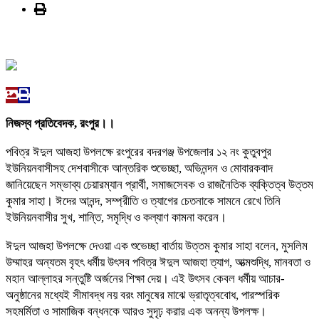
নিজস্ব প্রতিবেদক, রংপুর।।
পবিত্র ঈদুল আজহা উপলক্ষে রংপুরের বদরগঞ্জ উপজেলার ১২ নং কুতুবপুর
ইউনিয়নবাসীসহ দেশবাসীকে আন্তরিক শুভেচ্ছা, অভিনন্দন ও মোবারকবাদ
জানিয়েছেন সম্ভাব্য চেয়ারম্যান প্রার্থী, সমাজসেবক ও রাজনৈতিক ব্যক্তিত্ব উত্তম
কুমার সাহা। ঈদের আনন্দ, সম্প্রীতি ও ত্যাগের চেতনাকে সামনে রেখে তিনি
ইউনিয়নবাসীর সুখ, শান্তি, সমৃদ্ধি ও কল্যাণ কামনা করেন।
ঈদুল আজহা উপলক্ষে দেওয়া এক শুভেচ্ছা বার্তায় উত্তম কুমার সাহা বলেন, মুসলিম
উম্মাহর অন্যতম বৃহৎ ধর্মীয় উৎসব পবিত্র ঈদুল আজহা ত্যাগ, আত্মশুদ্ধি, মানবতা ও
মহান আল্লাহর সন্তুষ্টি অর্জনের শিক্ষা দেয়। এই উৎসব কেবল ধর্মীয় আচার-
অনুষ্ঠানের মধ্যেই সীমাবদ্ধ নয় বরং মানুষের মাঝে ভ্রাতৃত্ববোধ, পারস্পরিক
সহমর্মিতা ও সামাজিক বন্ধনকে আরও সুদৃঢ় করার এক অনন্য উপলক্ষ।