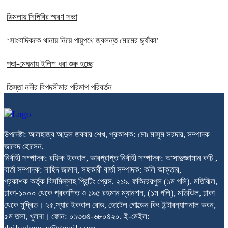
ডিমলায় সিপিবির স্মরণ সভা
‘সাংবাদিককে থানায় নিয়ে পায়ুপথে জ্বলন্ত মোমের ছ্যাঁকা’
পদ্মা-মেঘনায় ইলিশ ধরা শুরু হচ্ছে
তিস্তা নদীর বিপদসীমার পরিমাপ পরিবর্তন
উপদেষ্টা: আলহাজ্ব আব্দুল জববার শেখ, প্রকাশক: মোঃ মাসুম সরদার, সম্পাদক
জাবেদ হোসেন,
নির্বাহী সম্পাদক: রফিক ইকবাল, ভারপ্রাপ্ত নির্বাহী সম্পাদক: আসাদুজ্জামান কচি ,
বার্তা সম্পাদক: নাহিদ জামান, সহকারী বার্তা সম্পাদক: কলি আক্তার,
প্রকাশক কর্তৃক বিসমিল্লাহ প্রিন্টিং প্রেস, ২১৯, ফকিরেরপুল (১ম গলি), মতিঝিল,
ঢাকা-১০০০ থেকে প্রকাশিত ও ১৯৫ রহমান ম্যানশন, (১ম গলি), মতিঝিল, ঢাকা
থেকে মুদ্রিত। ২৫,স্যার ইকবাল রোড, হোটেল গোল্ডেন কিং ইন্টারন্যাশনাল ভবন,
৫ম তলা, খুলনা। ফোন: ০১৩৩৪-৬৮০৪২০, ই-মেইল: