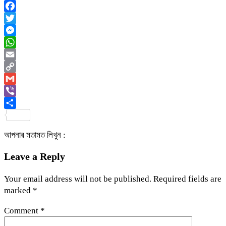
Facebook
Twitter
Messenger
WhatsApp
Email
Copy
Link
Gmail
Viber
Share
আপনার মতামত লিখুন :
Leave a Reply
Your email address will not be published.
Required fields are
marked
*
Comment
*