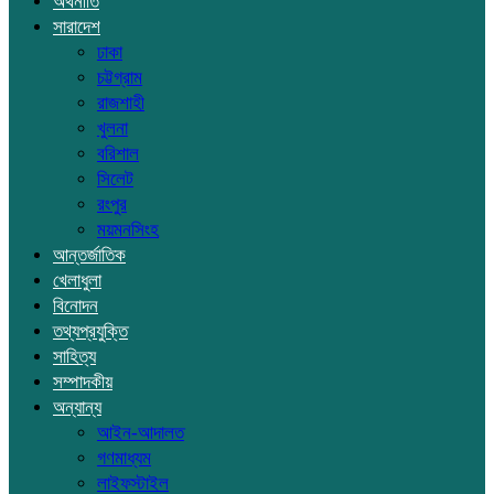
অর্থনীতি
সারাদেশ
ঢাকা
চট্টগ্রাম
রাজশাহী
খুলনা
বরিশাল
সিলেট
রংপুর
ময়মনসিংহ
আন্তর্জাতিক
খেলাধুলা
বিনোদন
তথ্যপ্রযুক্তি
সাহিত্য
সম্পাদকীয়
অন্যান্য
আইন-আদালত
গণমাধ্যম
লাইফস্টাইল