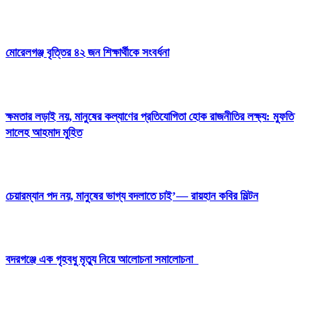
মোরেলগঞ্জ বৃত্তির ৪২ জন শিক্ষার্থীকে সংবর্ধনা
ক্ষমতার লড়াই নয়, মানুষের কল্যাণের প্রতিযোগিতা হোক রাজনীতির লক্ষ্য: মুফতি
সালেহ আহমাদ মুহিত
চেয়ারম্যান পদ নয়, মানুষের ভাগ্য বদলাতে চাই’— রায়হান কবির মিল্টন
বদরগঞ্জে এক গৃহবধু মৃত্যু নিয়ে আলোচনা সমালোচনা