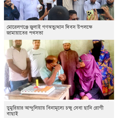
মোরেলগঞ্জে জুলাই গণঅভ্যুত্থান দিবস উপলক্ষে
জামায়াতের পথসভা
ডুমুরিয়ার আন্দুলিয়ায় বিনামূল্যে চক্ষু সেবা ছানি রোগী
বাছাই