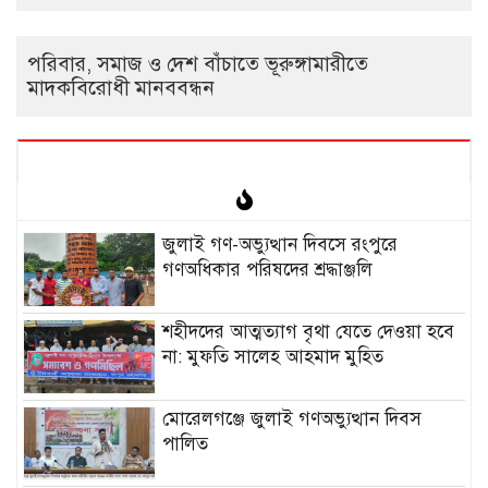
পরিবার, সমাজ ও দেশ বাঁচাতে ভূরুঙ্গামারীতে
মাদকবিরোধী মানববন্ধন
‎জুলাই গণ-অভ্যুত্থান দিবসে রংপুরে
গণঅধিকার পরিষদের শ্রদ্ধাঞ্জলি ‎
‎শহীদদের আত্মত্যাগ বৃথা যেতে দেওয়া হবে
না: মুফতি সালেহ আহমাদ মুহিত ‎
মোরেলগঞ্জে জুলাই গণঅভ্যুত্থান দিবস
পালিত