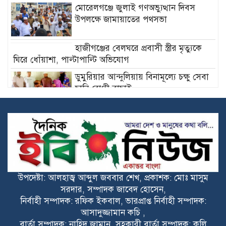
মোরেলগঞ্জে জুলাই গণঅভ্যুত্থান দিবস
উপলক্ষে জামায়াতের পথসভা
হাজীগঞ্জের বেলঘরে প্রবাসী স্ত্রীর মৃত্যুকে
ঘিরে ধোঁয়াশা, পাল্টাপাল্টি অভিযোগ
ডুমুরিয়ার আন্দুলিয়ায় বিনামূল্যে চক্ষু সেবা
ছানি রোগী বাছাই
পরিবার, সমাজ ও দেশ বাঁচাতে
ভূরুঙ্গামারীতে মাদকবিরোধী মানববন্ধন
ডুমুরিয়ার তালতলা নদী মাত্র এক বছরেই
পুনরায় ভরাট: পুনঃখননের স্থায়িত্ব ও
উপদেষ্টা: আলহাজ্ব আব্দুল জববার শেখ, প্রকাশক: মোঃ মাসুম
কার্যকারিতা নিয়ে প্রশ্ন
সরদার, সম্পাদক জাবেদ হোসেন,
রাজনীতি হোক মানুষের কল্যাণে, বিভেদের
নির্বাহী সম্পাদক: রফিক ইকবাল, ভারপ্রাপ্ত নির্বাহী সম্পাদক:
নয়— রায়হান কবির মিল্টন
আসাদুজ্জামান কচি ,
বার্তা সম্পাদক: নাহিদ জামান, সহকারী বার্তা সম্পাদক: কলি