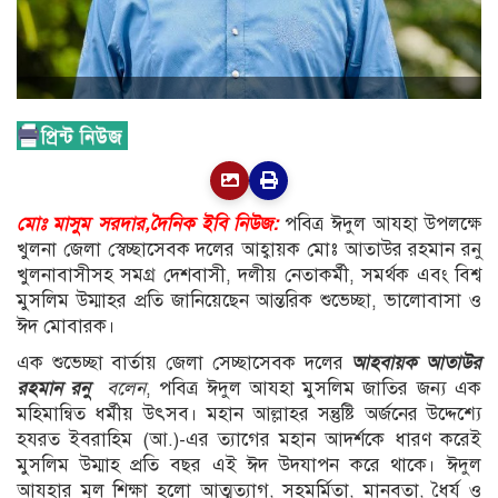
মোঃ মাসুম সরদার,দৈনিক ইবি নিউজ:
পবিত্র ঈদুল আযহা উপলক্ষে
খুলনা জেলা স্বেচ্ছাসেবক দলের আহ্বায়ক মোঃ আতাউর রহমান রনু
খুলনাবাসীসহ সমগ্র দেশবাসী, দলীয় নেতাকর্মী, সমর্থক এবং বিশ্ব
মুসলিম উম্মাহর প্রতি জানিয়েছেন আন্তরিক শুভেচ্ছা, ভালোবাসা ও
ঈদ মোবারক।
এক শুভেচ্ছা বার্তায় জেলা সেচ্ছাসেবক দলের
আহবায়ক আতাউর
রহমান রনু
বলেন
, পবিত্র ঈদুল আযহা মুসলিম জাতির জন্য এক
মহিমান্বিত ধর্মীয় উৎসব। মহান আল্লাহর সন্তুষ্টি অর্জনের উদ্দেশ্যে
হযরত ইবরাহিম (আ.)-এর ত্যাগের মহান আদর্শকে ধারণ করেই
মুসলিম উম্মাহ প্রতি বছর এই ঈদ উদযাপন করে থাকে। ঈদুল
আযহার মূল শিক্ষা হলো আত্মত্যাগ, সহমর্মিতা, মানবতা, ধৈর্য ও