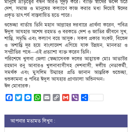
মানুষে ভ্রাতৃত্বের বন্ধন আরও সুদৃঢ় করে। ব্যক্তি স্বার্থের ঊর্ধ্বে উঠে
দেশ, সমাজ ও মানুষের কল্যাণে কাজ করার মধ্য দিয়েই ঈদের
প্রকৃত তাৎপর্য বাস্তবায়িত হতে পারে।
শুভেচ্ছা বার্তায় তিনি মহান আল্লাহর দরবারে প্রার্থনা করেন, পবিত্র
ঈদুল আযহার অশেষ রহমত ও বরকতে দেশ ও জাতির জীবনে সুখ,
শান্তি, সমৃদ্ধি এবং কল্যাণ বয়ে আসুক। সকল প্রকার সংকট, বিভেদ
ও অশান্তি দূর হয়ে বাংলাদেশ এগিয়ে যাক উন্নয়ন, মানবতা ও
সম্প্রীতির পথে—এই প্রত্যাশা ব্যক্ত করেন তিনি।
পরিশেষে খুলনা জেলা স্বেচ্ছাসেবক দলের আহ্বায়ক মোঃ আতাউর
রহমান রনু আবারও খুলনাবাসীসহ দেশবাসী, দলীয় নেতাকর্মী,
সমর্থক এবং মুসলিম উম্মাহর প্রতি জানান আন্তরিক শুভেচ্ছা,
শুভকামনা ও পবিত্র ঈদুল আযহার প্রাণঢালা অভিনন্দন।
ঈদ মোবারক।
Facebook
Twitter
Messenger
WhatsApp
Email
Copy
Gmail
Viber
Share
Link
আপনার মতামত লিখুন :