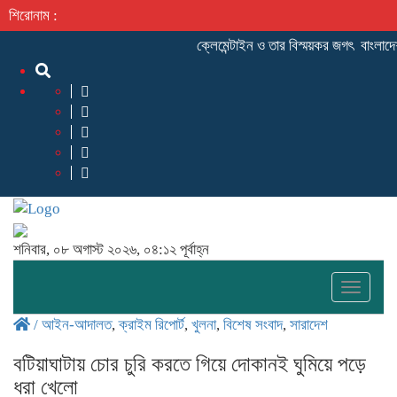
শিরোনাম :
ক্লেমেন্টাইন ও তার বিস্ময়কর জগৎ
বাংলাদেশ
শনিবার, ০৮ অগাস্ট ২০২৬, ০৪:১২ পূর্বাহ্ন
Toggle
naviga
/
আইন-আদালত
,
ক্রাইম রিপোর্ট
,
খুলনা
,
বিশেষ সংবাদ
,
সারাদেশ
বটিয়াঘাটায় চোর চুরি করতে গিয়ে দোকানই ঘুমিয়ে পড়ে
ধরা খেলো