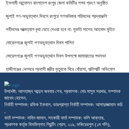
ইসলামী আন্দোলন বাংলাদেশ রংপুর জেলা কমিটির শপথ গ্রহণ অনুষ্ঠিত
‎জুলাই গণ-অভ্যুত্থান দিবসে রংপুরে গণঅধিকার পরিষদের শ্রদ্ধাঞ্জলি ‎
‎শহীদদের আত্মত্যাগ বৃথা যেতে দেওয়া হবে না: মুফতি সালেহ আহমাদ মুহিত ‎
মোরেলগঞ্জে জুলাই গণঅভ্যুত্থান দিবস পালিত
মোরেলগঞ্জে জুলাই গণঅভ্যুত্থান দিবস উপলক্ষে জামায়াতের পথসভা
হাজীগঞ্জের বেলঘরে প্রবাসী স্ত্রীর মৃত্যুকে ঘিরে ধোঁয়াশা, পাল্টাপাল্টি অভিযোগ
উপদেষ্টা: আলহাজ্ব আব্দুল জববার শেখ, প্রকাশক: মোঃ মাসুম সরদার, সম্পাদক
জাবেদ হোসেন,
নির্বাহী সম্পাদক: রফিক ইকবাল, ভারপ্রাপ্ত নির্বাহী সম্পাদক: আসাদুজ্জামান কচি
,
বার্তা সম্পাদক: নাহিদ জামান, সহকারী বার্তা সম্পাদক: কলি আক্তার,
প্রকাশক কর্তৃক বিসমিল্লাহ প্রিন্টিং প্রেস, ২১৯, ফকিরেরপুল (১ম গলি),