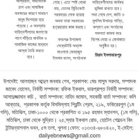
অস্থিরতা, অর্থনৈতিক
গেছে। এতে স্পষ্ট বোঝা
দায়িত্বশীলদের কার্যকর
চাপ এবং সামাজিক
যায়, তেলের সিন্ডিকেটে
ভূমিকা রাখতে হবে।
অবক্ষয়ের কারণে সাধারণ
সরকারের লোক রয়েছে
সভা শেষে দেশ, জাতি ও
মানুষ দিশেহারা হয়ে
অথবা তারা সরকারের
মুসলিম উম্মাহর শান্তি,
পড়েছে। এ অবস্থায়
ছত্রছায়ায় কাজ করছে।
কল্যাণ এবং সংগঠনের
দায়িত্বশীলদের জনগণের
সফলতা কামনা করে
পাশে দাঁড়িয়ে মানবিক ও
‎বদরগঞ্জ উপজেলা
বিশেষ দোয়া ও মোনাজাত
সামাজিক কাজের মাধ্যমে
সেক্রেটারি অধ্যক্ষ
অনুষ্ঠিত হয়।
আস্থা তৈরি করতে
মাওলানা মেনহাজুল
রিয়াদ ইসলাম/রংপুর
হবে।
ইসলাম বলেন, সংগঠনকে
উপদেষ্টা: আলহাজ্ব আব্দুল জববার শেখ, প্রকাশক: মোঃ মাসুম সরদার, সম্পাদক
জাবেদ হোসেন, নির্বাহী সম্পাদক: রফিক ইকবাল, ভারপ্রাপ্ত নির্বাহী সম্পাদক:
আসাদুজ্জামান কচি , বার্তা সম্পাদক: নাহিদ জামান, সহকারী বার্তা সম্পাদক: কলি
আক্তার, প্রকাশক কর্তৃক বিসমিল্লাহ প্রিন্টিং প্রেস, ২১৯, ফকিরেরপুল (১ম
গলি), মতিঝিল, ঢাকা-১০০০ থেকে প্রকাশিত ও ১৯৫ রহমান ম্যানশন, (১ম গলি),
মতিঝিল, ঢাকা থেকে মুদ্রিত। ২৫,স্যার ইকবাল রোড, হোটেল গোল্ডেন কিং
ইন্টারন্যাশনাল ভবন, ৫ম তলা, খুলনা।ফোন: ০১৩৩৪-৬৮০৪২০, ই-মেইল:
dailyebnews@gmail.com