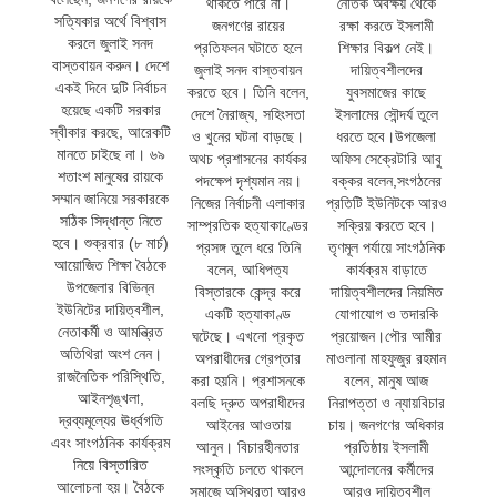
থাকতে পারে না।
নৈতিক অবক্ষয় থেকে
সত্যিকার অর্থে বিশ্বাস
জনগণের রায়ের
রক্ষা করতে ইসলামী
করলে জুলাই সনদ
প্রতিফলন ঘটাতে হলে
শিক্ষার বিকল্প নেই।
বাস্তবায়ন করুন। দেশে
জুলাই সনদ বাস্তবায়ন
দায়িত্বশীলদের
একই দিনে দুটি নির্বাচন
করতে হবে। তিনি বলেন,
যুবসমাজের কাছে
হয়েছে একটি সরকার
দেশে নৈরাজ্য, সহিংসতা
ইসলামের সৌন্দর্য তুলে
স্বীকার করছে, আরেকটি
ও খুনের ঘটনা বাড়ছে।
ধরতে হবে।উপজেলা
মানতে চাইছে না। ৬৯
অথচ প্রশাসনের কার্যকর
অফিস সেক্রেটারি আবু
শতাংশ মানুষের রায়কে
পদক্ষেপ দৃশ্যমান নয়।
বক্কর বলেন,সংগঠনের
সম্মান জানিয়ে সরকারকে
নিজের নির্বাচনী এলাকার
প্রতিটি ইউনিটকে আরও
সঠিক সিদ্ধান্ত নিতে
সাম্প্রতিক হত্যাকাণ্ডের
সক্রিয় করতে হবে।
হবে। শুক্রবার (৮ মার্চ)
প্রসঙ্গ তুলে ধরে তিনি
তৃণমূল পর্যায়ে সাংগঠনিক
আয়োজিত শিক্ষা বৈঠকে
বলেন, আধিপত্য
কার্যক্রম বাড়াতে
উপজেলার বিভিন্ন
বিস্তারকে কেন্দ্র করে
দায়িত্বশীলদের নিয়মিত
ইউনিটের দায়িত্বশীল,
একটি হত্যাকাণ্ড
যোগাযোগ ও তদারকি
নেতাকর্মী ও আমন্ত্রিত
ঘটেছে। এখনো প্রকৃত
প্রয়োজন।পৌর আমীর
অতিথিরা অংশ নেন।
অপরাধীদের গ্রেপ্তার
মাওলানা মাহফুজুর রহমান
রাজনৈতিক পরিস্থিতি,
করা হয়নি। প্রশাসনকে
বলেন, মানুষ আজ
আইনশৃঙ্খলা,
বলছি দ্রুত অপরাধীদের
নিরাপত্তা ও ন্যায়বিচার
দ্রব্যমূল্যের ঊর্ধ্বগতি
আইনের আওতায়
চায়। জনগণের অধিকার
এবং সাংগঠনিক কার্যক্রম
আনুন। বিচারহীনতার
প্রতিষ্ঠায় ইসলামী
নিয়ে বিস্তারিত
সংস্কৃতি চলতে থাকলে
আন্দোলনের কর্মীদের
আলোচনা হয়। বৈঠকে
সমাজে অস্থিরতা আরও
আরও দায়িত্বশীল