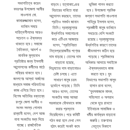
সভাপতিত্ব করেন
বাড়বে। হত্যাকাণ্ডের
ভূমিকা পালন করতে
বদরগঞ্জ উপজেলা আমীর
বিচারের দাবিতে যারা
হবে। উপজেলা শ্রমিক
মাওলানা মো.
আন্দোলন করছেন, তাদের
কল্যাণ সভাপতি মাওলানা
কামারুজ্জামান বলেন,
প্রতিও সমর্থন জানান
শাহিনুর ইসলাম বলেন,
বর্তমান সময়ে
তিনি। দ্রব্যমূল্যের
শ্রমজীবী মানুষ বর্তমানে
দায়িত্বশীলদের আরও
ঊর্ধ্বগতির সমালোচনা
সবচেয়ে বেশি সংকটে
সচেতন ও ঐক্যবদ্ধ
করে এটিএম আজহার
রয়েছে। দ্রব্যমূল্যের
থাকতে হবে। সমাজে
বলেন, “প্রতিনিয়ত
ঊর্ধ্বগতির কারণে তাদের
নৈতিকতা, আদর্শ ও
নিত্যপ্রয়োজনীয় পণ্যের
জীবনযাপন কঠিন হয়ে
মানবিক মূল্যবোধ
দাম বাড়ছে। তেলের দাম
পড়েছে। শ্রমিকদের
প্রতিষ্ঠার জন্য ইসলামী
বাড়ানো হয়েছে,
অধিকার আদায়ে সবাইকে
আন্দোলনের কর্মীদের মাঠে
বিদ্যুতের দাম বাড়ানোরও
ঐক্যবদ্ধভাবে কাজ
সক্রিয় থাকতে হবে।
চেষ্টা চলছে। এতে
করতে হবে। যুব
জনগণের আস্থা অর্জনের
সাধারণ মানুষ চরম
বিভাগের সভাপতি মাসুদ
মাধ্যমে সমাজ পরিবর্তনের
দুর্ভোগে পড়েছে। তিনি
হাসান রানা বলেন,
কাজ এগিয়ে নিতে হবে।
আরও বলেন, তেলের
“যুবসমাজকে মাদক,
বিশেষ অতিথির বক্তব্যে
সংকটের সময় আমরা
সহিংসতা ও অপরাধ
রংপুর জেলা আমীর ও
সরকারকে যৌথভাবে কাজ
থেকে দূরে রাখতে
সংসদ সদস্য গোলাম
করার প্রস্তাব
ইতিবাচক সামাজিক ও
রাব্বানী বলেন, দেশ আজ
দিয়েছিলাম। পরে কমিটি
ধর্মীয় কার্যক্রম বাড়ানো
নানা সংকটের মধ্য দিয়ে
গঠন করা হলে দেখা গেল
জরুরি। তরুণদের
যাচ্ছে। রাজনৈতিক
হঠাৎ করেই সংকট কমে
নেতৃত্ব বিকাশে