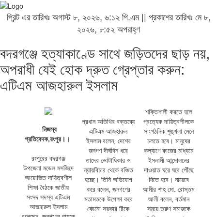
প্রিন্ট এর তারিখঃ অগাস্ট ৮, ২০২৬, ৬:১২ পি.এম || প্রকাশের তারিখঃ মে ৮,
২০২৬, ৮:৫২ অপরাহ্ণ
বদরগঞ্জে হত্যাকাণ্ডে সাথে জড়িতদের ছাড় নয়,
অপরাধী যেই হোক দ্রুত গ্রেপ্তার করুন:
এটিএম আজহারুল ইসলাম
শক্তিশালী করতে হলে
‎প্রধান অতিথির বক্তব্যে
প্রত্যেক দায়িত্বশীলকে
‎
নিজস্ব
এটিএম আজহারুল
সাংগঠনিক শৃঙ্খলা মেনে
প্রতিবেদক,রংপুর।।
ইসলাম বলেন, দেশের
চলতে হবে। মানুষের
জনগণ দীর্ঘদিন ধরে
কল্যাণে কাজের মাধ্যমে
‎রংপুরের বদরগঞ্জ
তাদের ভোটাধিকার ও
ইসলামী আন্দোলনের
উপজেলা মডেল মসজিদে
ন্যায়বিচার থেকে বঞ্চিত
দাওয়াত ঘরে ঘরে পৌঁছে
আয়োজিত দায়িত্বশীল
হচ্ছে। তিনি অভিযোগ
দিতে হবে। নায়েবে
শিক্ষা বৈঠকে জাতীয়
করে বলেন, জনগণের
আমীর শাহ মো. রোস্তম
সংসদ সদস্য এটিএম
মতামতকে উপেক্ষা করে
আলী বলেন, বর্তমান
আজহারুল ইসলাম
কোনো সরকার টিকে
সময়ে তরুণ সমাজকে
বলেছেন, জনগণের রায়কে