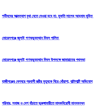
‎শহীদদের আত্মত্যাগ বৃথা যেতে দেওয়া হবে না: মুফতি সালেহ আহমাদ মুহিত ‎
মোরেলগঞ্জে জুলাই গণঅভ্যুত্থান দিবস পালিত
মোরেলগঞ্জে জুলাই গণঅভ্যুত্থান দিবস উপলক্ষে জামায়াতের পথসভা
হাজীগঞ্জের বেলঘরে প্রবাসী স্ত্রীর মৃত্যুকে ঘিরে ধোঁয়াশা, পাল্টাপাল্টি অভিযোগ
পরিবার, সমাজ ও দেশ বাঁচাতে ভূরুঙ্গামারীতে মাদকবিরোধী মানববন্ধন