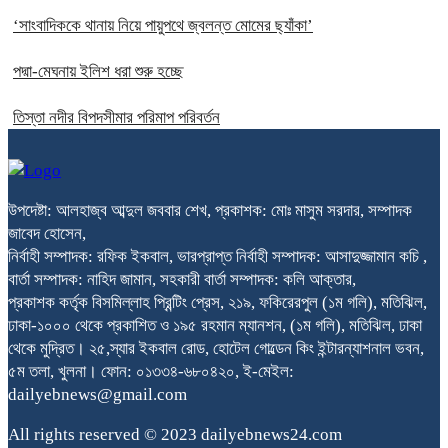
‘সাংবাদিককে থানায় নিয়ে পায়ুপথে জ্বলন্ত মোমের ছ্যাঁকা’
পদ্মা-মেঘনায় ইলিশ ধরা শুরু হচ্ছে
তিস্তা নদীর বিপদসীমার পরিমাপ পরিবর্তন
উপদেষ্টা: আলহাজ্ব আব্দুল জববার শেখ, প্রকাশক: মোঃ মাসুম সরদার, সম্পাদক
জাবেদ হোসেন,
নির্বাহী সম্পাদক: রফিক ইকবাল, ভারপ্রাপ্ত নির্বাহী সম্পাদক: আসাদুজ্জামান কচি ,
বার্তা সম্পাদক: নাহিদ জামান, সহকারী বার্তা সম্পাদক: কলি আক্তার,
প্রকাশক কর্তৃক বিসমিল্লাহ প্রিন্টিং প্রেস, ২১৯, ফকিরেরপুল (১ম গলি), মতিঝিল,
ঢাকা-১০০০ থেকে প্রকাশিত ও ১৯৫ রহমান ম্যানশন, (১ম গলি), মতিঝিল, ঢাকা
থেকে মুদ্রিত। ২৫,স্যার ইকবাল রোড, হোটেল গোল্ডেন কিং ইন্টারন্যাশনাল ভবন,
৫ম তলা, খুলনা। ফোন: ০১৩৩৪-৬৮০৪২০, ই-মেইল:
dailyebnews@gmail.com
All rights reserved © 2023 dailyebnews24.com