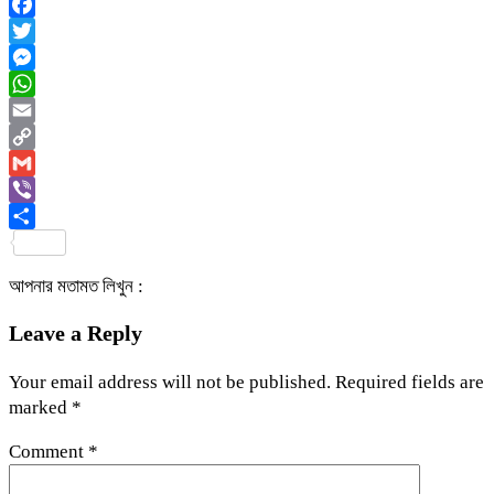
Facebook
Twitter
Messenger
WhatsApp
Email
Copy
Link
Gmail
Viber
Share
আপনার মতামত লিখুন :
Leave a Reply
Your email address will not be published.
Required fields are
marked
*
Comment
*