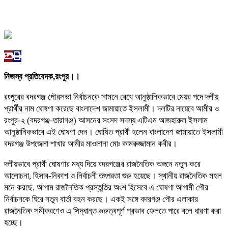
নিজস্ব প্রতিবেদক,রংপুর।।
রংপুরের বদরগঞ্জ পৌরসভা নির্বাচনকে সামনে রেখে আনুষ্ঠানিকভাবে মেয়র পদে দলীয়
প্রার্থীর নাম ঘোষণা করেছে বাংলাদেশ জামায়াতে ইসলামী। দলটির নায়েবে আমীর ও
রংপুর-২ (বদরগঞ্জ-তারাগঞ্জ) আসনের সংসদ সদস্য এটিএম আজহারুল ইসলাম
আনুষ্ঠানিকভাবে এই ঘোষণা দেন। ঘোষিত প্রার্থী হলেন বাংলাদেশ জামায়াতে ইসলামী
বদরগঞ্জ উপজেলা শাখার আমীর মাওলানা মোঃ কামরুজ্জামান কবীর।
দলীয়ভাবে প্রার্থী ঘোষণার মধ্য দিয়ে বদরগঞ্জের রাজনৈতিক অঙ্গনে নতুন করে
আলোচনা, হিসাব-নিকাশ ও নির্বাচনী তৎপরতা শুরু হয়েছে। স্থানীয় রাজনৈতিক মহল
মনে করছে, আগাম রাজনৈতিক প্রস্তুতির অংশ হিসেবে এ ঘোষণা আগামী পৌর
নির্বাচনকে ঘিরে নতুন বার্তা বহন করছে। একই সঙ্গে বদরগঞ্জ পৌর এলাকার
রাজনৈতিক সমীকরণেও এ সিদ্ধান্ত গুরুত্বপূর্ণ প্রভাব ফেলতে পারে বলে ধারণা করা
হচ্ছে।