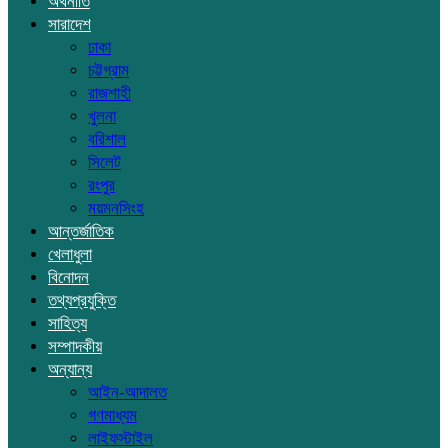
অর্থনীতি
সারাদেশ
ঢাকা
চট্টগ্রাম
রাজশাহী
খুলনা
বরিশাল
সিলেট
রংপুর
ময়মনসিংহ
আন্তর্জাতিক
খেলাধুলা
বিনোদন
তথ্যপ্রযুক্তি
সাহিত্য
সম্পাদকীয়
অন্যান্য
আইন-আদালত
গণমাধ্যম
লাইফস্টাইল