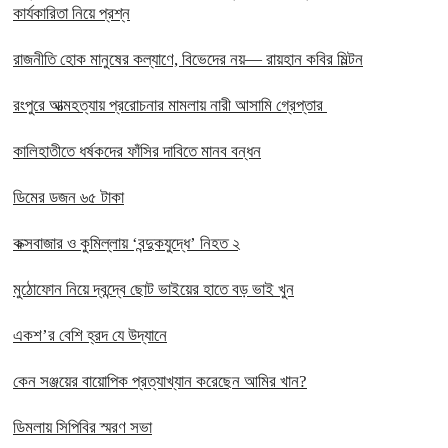
কার্যকারিতা নিয়ে প্রশ্ন
রাজনীতি হোক মানুষের কল্যাণে, বিভেদের নয়— রায়হান কবির মিল্টন
রংপুরে আত্মহত্যায় প্ররোচনার মামলায় নারী আসামি গ্রেপ্তার ‎
কালিহাতীতে ধর্ষকদের ফাঁসির দাবিতে মানব বন্ধন
ডিমের ডজন ৬৫ টাকা
কক্সবাজার ও কুমিল্লায় ‘বন্দুকযুদ্ধে’ নিহত ২
মুঠোফোন নিয়ে দ্বন্দ্বে ছোট ভাইয়ের হাতে বড় ভাই খুন
একশ’র বেশি হ্রদ যে উদ্যানে
কেন সঞ্জয়ের বায়োপিক প্রত্যাখ্যান করেছেন আমির খান?
ডিমলায় সিপিবির স্মরণ সভা