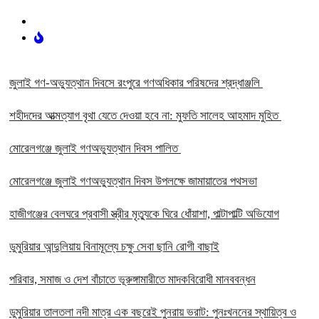
‎জুলাই গণ-অভ্যুত্থান দিবসে রংপুরে গণঅধিকার পরিষদের শ্রদ্ধাঞ্জলি ‎
‎শহীদদের আত্মত্যাগ বৃথা যেতে দেওয়া হবে না: মুফতি সালেহ আহমাদ মুহিত ‎
মোরেলগঞ্জে জুলাই গণঅভ্যুত্থান দিবস পালিত
মোরেলগঞ্জে জুলাই গণঅভ্যুত্থান দিবস উপলক্ষে জামায়াতের পথসভা
হাজীগঞ্জের বেলঘরে প্রবাসী স্ত্রীর মৃত্যুকে ঘিরে ধোঁয়াশা, পাল্টাপাল্টি অভিযোগ
ডুমুরিয়ার আন্দুলিয়ায় বিনামূল্যে চক্ষু সেবা ছানি রোগী বাছাই
পরিবার, সমাজ ও দেশ বাঁচাতে ভূরুঙ্গামারীতে মাদকবিরোধী মানববন্ধন
ডুমুরিয়ার তালতলা নদী মাত্র এক বছরেই পুনরায় ভরাট: পুনঃখননের স্থায়িত্ব ও