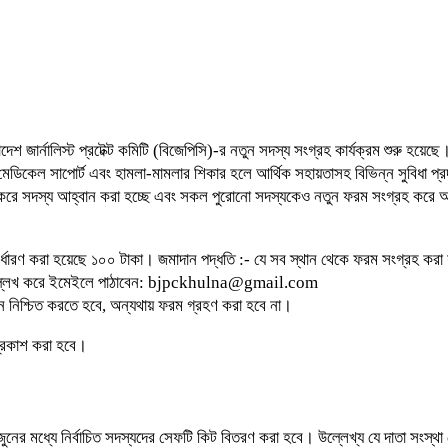
দেশ জার্নালিস্ট প্রটেক্ট কমিটি (বিজেপিসি)-র নতুন সদস্য সংগ্রহ কার্যক্রম শুরু হয়
মেডিকেল সাপোর্ট এবং হামলা-মামলার শিকার হলে আর্থিক সহায়তাসহ বিভিন্ন সুবিধা প্রদ
নতুন করে সদস্য আহ্বান করা হচ্ছে এবং সকল পুরোনো সদস্যকেও নতুন ফরম সংগ্রহ ক
র্ধারণ করা হয়েছে ১০০ টাকা। জমাদান পদ্ধতি :- যে সব স্থান থেকে ফরম সংগ্রহ কর
ম উল্লেখ করে ইমেইলে পাঠাবেন: bjpckhulna@gmail.com
 নিশ্চিত করতে হবে, অন্যথায় ফরম গ্রহণ করা হবে না।
 প্রকাশ করা হবে।
নের মধ্যে নির্বাচিত সদস্যদের সেফটি কিট বিতরণ করা হবে। উল্লেখ্য যে দাতা সংস্থা ক