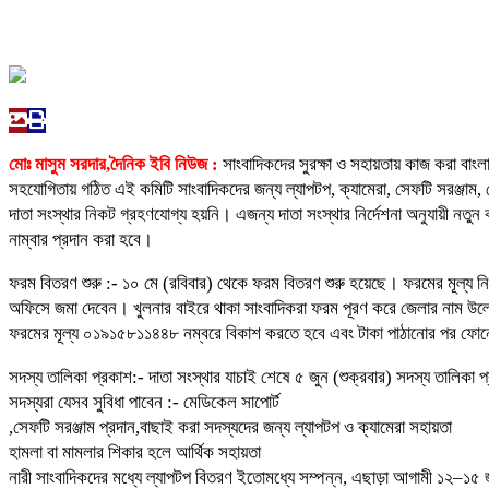
মোঃ মাসুম সরদার,দৈনিক ইবি নিউজ :
সাংবাদিকদের সুরক্ষা ও সহায়তায় কাজ করা বাংলা
সহযোগিতায় গঠিত এই কমিটি সাংবাদিকদের জন্য ল্যাপটপ, ক্যামেরা, সেফটি সরঞ্জাম, 
দাতা সংস্থার নিকট গ্রহণযোগ্য হয়নি। এজন্য দাতা সংস্থার নির্দেশনা অনুযায়ী 
নাম্বার প্রদান করা হবে।
ফরম বিতরণ শুরু :- ১০ মে (রবিবার) থেকে ফরম বিতরণ শুরু হয়েছে। ফরমের মূল্য নি
অফিসে জমা দেবেন। খুলনার বাইরে থাকা সাংবাদিকরা ফরম পূরণ করে জেলার না
ফরমের মূল্য ০১৯১৫৮১১৪৪৮ নম্বরে বিকাশ করতে হবে এবং টাকা পাঠানোর পর ফোনে
সদস্য তালিকা প্রকাশ:- দাতা সংস্থার যাচাই শেষে ৫ জুন (শুক্রবার) সদস্য তালিকা
সদস্যরা যেসব সুবিধা পাবেন :- মেডিকেল সাপোর্ট
,সেফটি সরঞ্জাম প্রদান,বাছাই করা সদস্যদের জন্য ল্যাপটপ ও ক্যামেরা সহায়তা
হামলা বা মামলার শিকার হলে আর্থিক সহায়তা
নারী সাংবাদিকদের মধ্যে ল্যাপটপ বিতরণ ইতোমধ্যে সম্পন্ন, এছাড়া আগামী ১২–১৫ জু