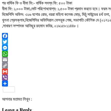
পর বার্ষিক ফি ও বীমা ফি:- বার্ষিক সদস্য ফি: ৫০০ টাকা
বীমা ফি: ১,০০০ টাকা,মোট পরিশোধযোগ্য: ১,৫০০ টাকা প্রদান করতে হবে। ফরম সং
বিজেপিসি অফিস: ৩১৬ যশোর রোড, বয়রা মহিলা কলেজ মোড়, মিঠু সাউন্ডের ৪র্থ তলা
খুলনা প্রেসক্লাব,বিজেপিসির অফিসিয়াল ফেসবুক পেজ, সভাপতি কৌশিক দে (০১
,সাধারণ সম্পাদক আনিছুর রহমান কবির, ০১৯১৫৮১১৪৪৮।
Facebook
Twitter
Messenger
WhatsApp
Email
Copy
Link
Gmail
Viber
Share
আপনার মতামত লিখুন :
Leave a Reply