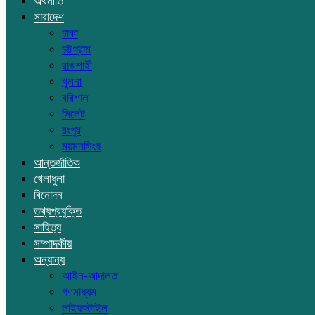
অর্থনীতি
সারাদেশ
ঢাকা
চট্টগ্রাম
রাজশাহী
খুলনা
বরিশাল
সিলেট
রংপুর
ময়মনসিংহ
আন্তর্জাতিক
খেলাধুলা
বিনোদন
তথ্যপ্রযুক্তি
সাহিত্য
সম্পাদকীয়
অন্যান্য
আইন-আদালত
গণমাধ্যম
লাইফস্টাইল