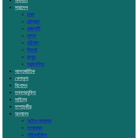
অর্থনীতি
সারাদেশ
ঢাকা
চট্টগ্রাম
রাজশাহী
খুলনা
বরিশাল
সিলেট
রংপুর
ময়মনসিংহ
আন্তর্জাতিক
খেলাধুলা
বিনোদন
তথ্যপ্রযুক্তি
সাহিত্য
সম্পাদকীয়
অন্যান্য
আইন-আদালত
গণমাধ্যম
লাইফস্টাইল