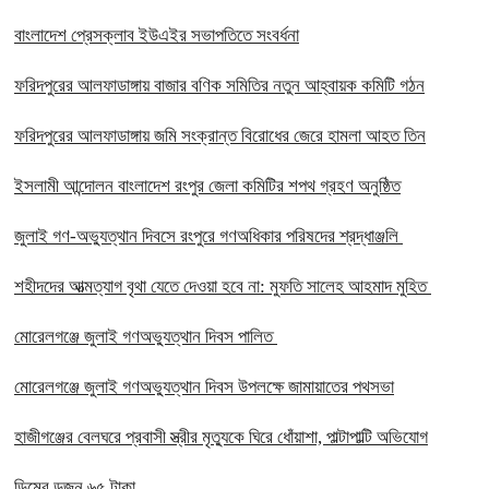
বাংলাদেশ প্রেসক্লাব ইউএইর সভাপতিতে সংবর্ধনা
ফরিদপুরের আলফাডাঙ্গায় বাজার বণিক সমিতির নতুন আহ্বায়ক কমিটি গঠন
ফরিদপুরের আলফাডাঙ্গায় জমি সংক্রান্ত বিরোধের জেরে হামলা আহত তিন
ইসলামী আন্দোলন বাংলাদেশ রংপুর জেলা কমিটির শপথ গ্রহণ অনুষ্ঠিত
‎জুলাই গণ-অভ্যুত্থান দিবসে রংপুরে গণঅধিকার পরিষদের শ্রদ্ধাঞ্জলি ‎
‎শহীদদের আত্মত্যাগ বৃথা যেতে দেওয়া হবে না: মুফতি সালেহ আহমাদ মুহিত ‎
মোরেলগঞ্জে জুলাই গণঅভ্যুত্থান দিবস পালিত
মোরেলগঞ্জে জুলাই গণঅভ্যুত্থান দিবস উপলক্ষে জামায়াতের পথসভা
হাজীগঞ্জের বেলঘরে প্রবাসী স্ত্রীর মৃত্যুকে ঘিরে ধোঁয়াশা, পাল্টাপাল্টি অভিযোগ
ডিমের ডজন ৬৫ টাকা