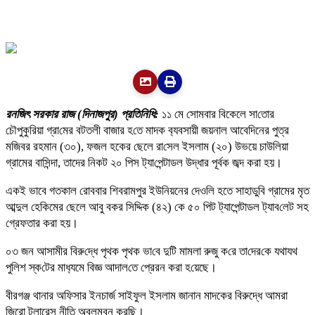
রনজিৎ সরকার রাজ (দিনাজপুর) প্রতিনিধি:
১১ মে সোমবার বিকেলে সা‌তোর
চৌপুকু‌রিয়া গ্রা‌মের বটতলী বাজার হ‌তে মাদক ব‌্যবসায়ী জয়নাল আবে‌দিনের পুত্র
ম‌জিবর রহমান (৩০), ফজল হকের ছেলে রা‌সেল ইসলাম (২০) উভয়ে চাউলিয়া
গ্রামের বাসিন্দা, তাদের নিকট ২০ পিস ট‌্যা‌পেন্টাডল উদ্ধার পূর্বক জব্দ ক‌রা হয়।
একই ভাবে গতকাল রোববার শিবরামপুর ইউনিয়নের দেও‌লি হতে সাহাডু‌বি গ্রামের মৃত
আব্দুল হে‌কিমের ছেলে আবু বকর সি‌দ্দিক (৪২) কে ৫০ পিট ট‌্যাপেন্টাডল ট‌্যাব‌লেট সহ
গ্রেফতার করা হয়।
০৩ জন আসামীর বিরু‌দ্ধে পৃথক পৃথক ভা‌বে দু‌টি মামলা রুজু ক‌রে তা‌দের‌কে যথাযথ
পু‌লিশ স্ক‌টের মাধ‌্যমে বিজ্ঞ আদাল‌তে প্রেরন করা হ‌য়েছে।
বীরগঞ্জ থানার অফিসার ইনচার্জ সাইফুল ইসলাম জানান মাদকের বিরুদ্ধে আমরা
জিরো টলারেন্স নীতি অবলম্বন করছি।