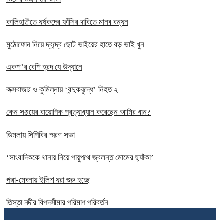
কালিহাতীতে ধর্ষকদের ফাঁসির দাবিতে মানব বন্ধন
মুঠোফোন নিয়ে দ্বন্দ্বে ছোট ভাইয়ের হাতে বড় ভাই খুন
একশ’র বেশি হ্রদ যে উদ্যানে
কক্সবাজার ও কুমিল্লায় ‘বন্দুকযুদ্ধে’ নিহত ২
কেন সঞ্জয়ের বায়োপিক প্রত্যাখ্যান করেছেন আমির খান?
ডিমলায় সিপিবির স্মরণ সভা
‘সাংবাদিককে থানায় নিয়ে পায়ুপথে জ্বলন্ত মোমের ছ্যাঁকা’
পদ্মা-মেঘনায় ইলিশ ধরা শুরু হচ্ছে
তিস্তা নদীর বিপদসীমার পরিমাপ পরিবর্তন