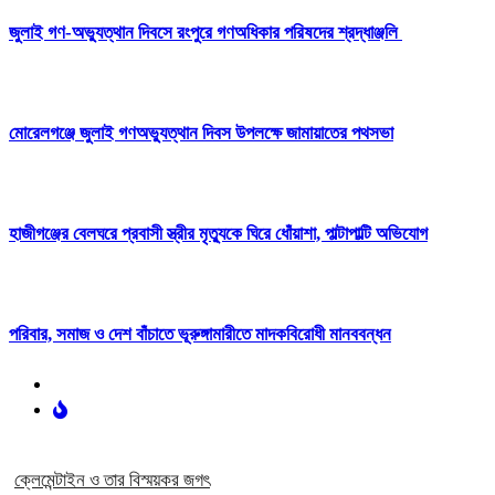
‎জুলাই গণ-অভ্যুত্থান দিবসে রংপুরে গণঅধিকার পরিষদের শ্রদ্ধাঞ্জলি ‎
মোরেলগঞ্জে জুলাই গণঅভ্যুত্থান দিবস উপলক্ষে জামায়াতের পথসভা
হাজীগঞ্জের বেলঘরে প্রবাসী স্ত্রীর মৃত্যুকে ঘিরে ধোঁয়াশা, পাল্টাপাল্টি অভিযোগ
পরিবার, সমাজ ও দেশ বাঁচাতে ভূরুঙ্গামারীতে মাদকবিরোধী মানববন্ধন
ক্লেমেন্টাইন ও তার বিস্ময়কর জগৎ