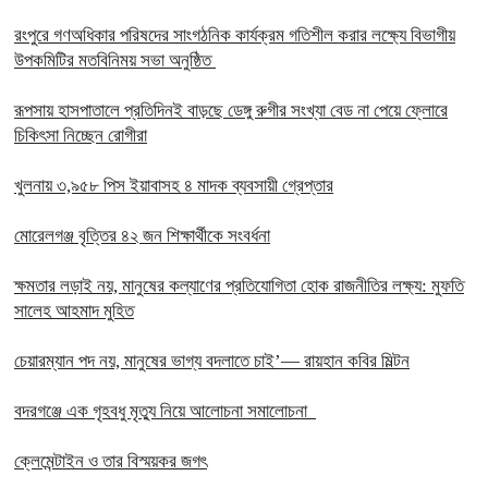
রংপুরে গণঅধিকার পরিষদের সাংগঠনিক কার্যক্রম গতিশীল করার লক্ষ্যে বিভাগীয়
উপকমিটির মতবিনিময় সভা অনুষ্ঠিত
রূপসায় হাসপাতালে প্রতিদিনই বাড়ছে ডেঙ্গু রুগীর সংখ্যা বেড না পেয়ে ফ্লোরে
চিকিৎসা নিচ্ছেন রোগীরা
খুলনায় ৩,৯৫৮ পিস ইয়াবাসহ ৪ মাদক ব্যবসায়ী গ্রেপ্তার
মোরেলগঞ্জ বৃত্তির ৪২ জন শিক্ষার্থীকে সংবর্ধনা
ক্ষমতার লড়াই নয়, মানুষের কল্যাণের প্রতিযোগিতা হোক রাজনীতির লক্ষ্য: মুফতি
সালেহ আহমাদ মুহিত
চেয়ারম্যান পদ নয়, মানুষের ভাগ্য বদলাতে চাই’— রায়হান কবির মিল্টন
বদরগঞ্জে এক গৃহবধু মৃত্যু নিয়ে আলোচনা সমালোচনা
ক্লেমেন্টাইন ও তার বিস্ময়কর জগৎ