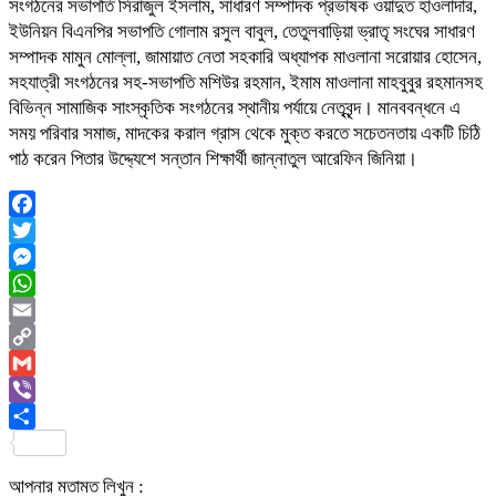
সংগঠনের সভাপতি সিরাজুল ইসলাম, সাধারণ সম্পাদক প্রভাষক ওয়াদুত হাওলাদার,
ইউনিয়ন বিএনপির সভাপতি গোলাম রসুল বাবুল, তেতুলবাড়িয়া ভ্রাতৃ সংঘের সাধারণ
সম্পাদক মামুন মোল্লা, জামায়াত নেতা সহকারি অধ্যাপক মাওলানা সরোয়ার হোসেন,
সহযাত্রী সংগঠনের সহ-সভাপতি মশিউর রহমান, ইমাম মাওলানা মাহবুবুর রহমানসহ
বিভিন্ন সামাজিক সাংস্কৃতিক সংগঠনের স্থানীয় পর্যায়ে নেতৃবৃন্দ। মানববন্ধনে এ
সময় পরিবার সমাজ, মাদকের করাল গ্রাস থেকে মুক্ত করতে সচেতনতায় একটি চিঠি
পাঠ করেন পিতার উদ্দ্যেশে সন্তান শিক্ষার্থী জান্নাতুল আরেফিন জিনিয়া।
Facebook
Twitter
Messenger
WhatsApp
Email
Copy
Link
Gmail
Viber
Share
আপনার মতামত লিখুন :