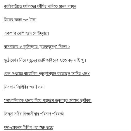
কালিহাতীতে ধর্ষকদের ফাঁসির দাবিতে মানব বন্ধন
ডিমের ডজন ৬৫ টাকা
একশ’র বেশি হ্রদ যে উদ্যানে
কক্সবাজার ও কুমিল্লায় ‘বন্দুকযুদ্ধে’ নিহত ২
মুঠোফোন নিয়ে দ্বন্দ্বে ছোট ভাইয়ের হাতে বড় ভাই খুন
কেন সঞ্জয়ের বায়োপিক প্রত্যাখ্যান করেছেন আমির খান?
ডিমলায় সিপিবির স্মরণ সভা
‘সাংবাদিককে থানায় নিয়ে পায়ুপথে জ্বলন্ত মোমের ছ্যাঁকা’
তিস্তা নদীর বিপদসীমার পরিমাপ পরিবর্তন
পদ্মা-মেঘনায় ইলিশ ধরা শুরু হচ্ছে