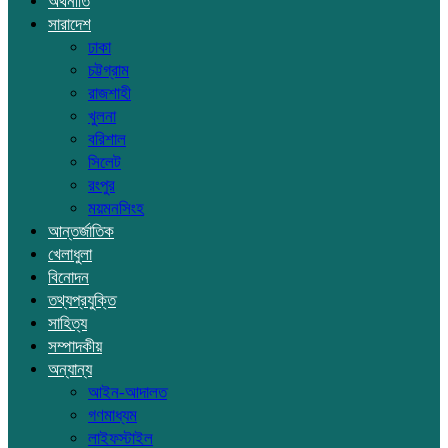
অর্থনীতি
সারাদেশ
ঢাকা
চট্টগ্রাম
রাজশাহী
খুলনা
বরিশাল
সিলেট
রংপুর
ময়মনসিংহ
আন্তর্জাতিক
খেলাধুলা
বিনোদন
তথ্যপ্রযুক্তি
সাহিত্য
সম্পাদকীয়
অন্যান্য
আইন-আদালত
গণমাধ্যম
লাইফস্টাইল