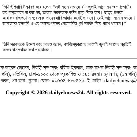
তিনি হুঁশিয়ারি উচ্চারণ করে বলেন, “এই মহান সংসদে যদি জুলাই আন্দোলন ও গণভোটের
রায় বাস্তবায়ন না করা হয়, তাহলে সরকারকে কঠিন মূল্য দিতে হবে। ছাত্র-জনতা
আবারও রাজপথে নামবে এবং তাদের দাবি আদায় করেই ছাড়বে। সেই আন্দোলনে বাংলাদেশ
জামায়াতে ইসলামী ও এর অঙ্গসংগঠনের নেতাকর্মীরা পূর্ণ সমর্থন নিয়ে পাশে থাকবে।”
তিনি সরকারকে উদ্দেশ করে আরও বলেন, গণবিস্ফোরণের আগেই জুলাই সনদের প্রতিটি
অক্ষর বাস্তবায়ন করা প্রয়োজন।
জাবেদ হোসেন, নির্বাহী সম্পাদক: রফিক ইকবাল, ভারপ্রাপ্ত নির্বাহী সম্পাদক: আসা
 (১ম গলি), মতিঝিল, ঢাকা-১০০০ থেকে প্রকাশিত ও ১৯৫ রহমান ম্যানশন, (১ম গলি)
শনাল ভবন, ৫ম তলা, খুলনা।ফোন: ০১৩৩৪-৬৮০৪২০, ই-মেইল: dailyebnew
Copyright © 2026 dailyebnews24. All rights reserved.