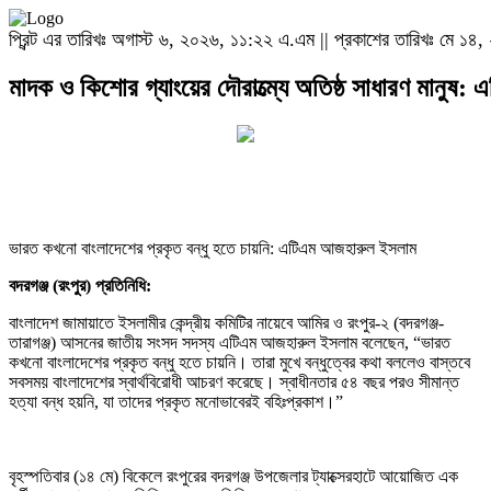
প্রিন্ট এর তারিখঃ অগাস্ট ৬, ২০২৬, ১১:২২ এ.এম || প্রকাশের তারিখঃ মে ১
মাদক ও কিশোর গ্যাংয়ের দৌরাত্ম্যে অতিষ্ঠ সাধারণ মানুষ
ভারত কখনো বাংলাদেশের প্রকৃত বন্ধু হতে চায়নি: এটিএম আজহারুল ইসলাম
বদরগঞ্জ (রংপুর) প্রতিনিধি:
বাংলাদেশ জামায়াতে ইসলামীর কেন্দ্রীয় কমিটির নায়েবে আমির ও রংপুর-২ (বদরগঞ্জ-
তারাগঞ্জ) আসনের জাতীয় সংসদ সদস্য এটিএম আজহারুল ইসলাম বলেছেন, “ভারত
কখনো বাংলাদেশের প্রকৃত বন্ধু হতে চায়নি। তারা মুখে বন্ধুত্বের কথা বললেও বাস্তবে
সবসময় বাংলাদেশের স্বার্থবিরোধী আচরণ করেছে। স্বাধীনতার ৫৪ বছর পরও সীমান্ত
হত্যা বন্ধ হয়নি, যা তাদের প্রকৃত মনোভাবেরই বহিঃপ্রকাশ।”
বৃহস্পতিবার (১৪ মে) বিকেলে রংপুরের বদরগঞ্জ উপজেলার ট্যাক্সেরহাটে আয়োজিত এক