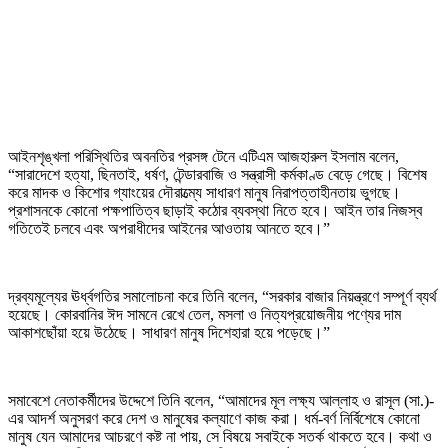
আইনশৃঙ্খলা পরিস্থিতির অবনতির প্রসঙ্গ টেনে এটিএম আজহারুল ইসলাম বলেন,
“সারাদেশে হত্যা, ছিনতাই, ধর্ষণ, টেন্ডারবাজি ও সন্ত্রাসী কর্মকাণ্ড বেড়ে গেছে। বিশেষ
করে মাদক ও কিশোর গ্যাংয়ের দৌরাত্ম্যে সাধারণ মানুষ নিরাপত্তাহীনতায় ভুগছে।
প্রশাসনকে কোনো পক্ষপাতিত্ব ছাড়াই কঠোর ব্যবস্থা নিতে হবে। আইন তার নিজস্ব
গতিতেই চলবে এবং অপরাধীদের আইনের আওতায় আনতে হবে।”
দ্রব্যমূল্যের ঊর্ধ্বগতির সমালোচনা করে তিনি বলেন, “সরকার বাজার নিয়ন্ত্রণে সম্পূর্ণ ব্যর্থ
হয়েছে। কোরবানির ঈদ সামনে রেখে তেল, মসলা ও নিত্যপ্রয়োজনীয় পণ্যের দাম
আকাশছোঁয়া হয়ে উঠেছে। সাধারণ মানুষ দিশেহারা হয়ে পড়েছে।”
সমাবেশে নেতাকর্মীদের উদ্দেশে তিনি বলেন, “আমাদের মূল লক্ষ্য আল্লাহ ও রাসূল (সা.)-
এর আদর্শ অনুসরণ করে দেশ ও মানুষের কল্যাণে কাজ করা। ধর্ম-বর্ণ নির্বিশেষে কোনো
মানুষ যেন আমাদের আচরণে কষ্ট না পায়, সে বিষয়ে সবাইকে সতর্ক থাকতে হবে। কথা ও