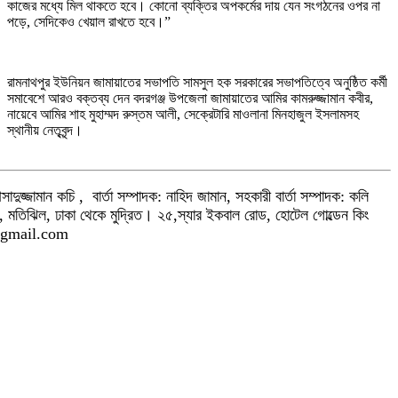
কাজের মধ্যে মিল থাকতে হবে। কোনো ব্যক্তির অপকর্মের দায় যেন সংগঠনের ওপর না
পড়ে, সেদিকেও খেয়াল রাখতে হবে।”
রামনাথপুর ইউনিয়ন জামায়াতের সভাপতি সামসুল হক সরকারের সভাপতিত্বে অনুষ্ঠিত কর্মী
সমাবেশে আরও বক্তব্য দেন বদরগঞ্জ উপজেলা জামায়াতের আমির কামরুজ্জামান কবীর,
নায়েবে আমির শাহ মুহাম্মদ রুস্তম আলী, সেক্রেটারি মাওলানা মিনহাজুল ইসলামসহ
স্থানীয় নেতৃবৃন্দ।
দুজ্জামান কচি , বার্তা সম্পাদক: নাহিদ জামান, সহকারী বার্তা সম্পাদক: কলি
, মতিঝিল, ঢাকা থেকে মুদ্রিত। ২৫,স্যার ইকবাল রোড, হোটেল গোল্ডেন কিং
s@gmail.com