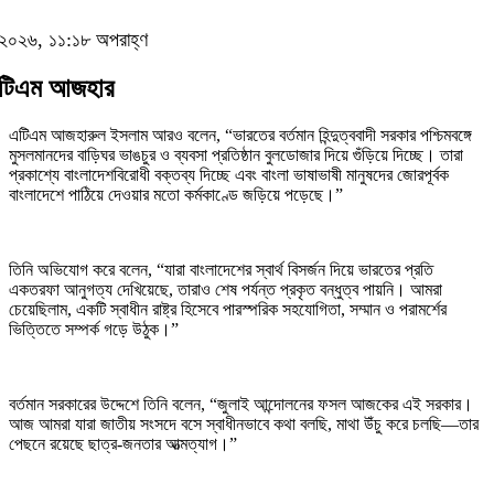
৪, ২০২৬, ১১:১৮ অপরাহ্ণ
: এটিএম আজহার
এটিএম আজহারুল ইসলাম আরও বলেন, “ভারতের বর্তমান হিন্দুত্ববাদী সরকার পশ্চিমবঙ্গে
মুসলমানদের বাড়িঘর ভাঙচুর ও ব্যবসা প্রতিষ্ঠান বুলডোজার দিয়ে গুঁড়িয়ে দিচ্ছে। তারা
প্রকাশ্যে বাংলাদেশবিরোধী বক্তব্য দিচ্ছে এবং বাংলা ভাষাভাষী মানুষদের জোরপূর্বক
বাংলাদেশে পাঠিয়ে দেওয়ার মতো কর্মকাণ্ডে জড়িয়ে পড়েছে।”
তিনি অভিযোগ করে বলেন, “যারা বাংলাদেশের স্বার্থ বিসর্জন দিয়ে ভারতের প্রতি
একতরফা আনুগত্য দেখিয়েছে, তারাও শেষ পর্যন্ত প্রকৃত বন্ধুত্ব পায়নি। আমরা
চেয়েছিলাম, একটি স্বাধীন রাষ্ট্র হিসেবে পারস্পরিক সহযোগিতা, সম্মান ও পরামর্শের
ভিত্তিতে সম্পর্ক গড়ে উঠুক।”
বর্তমান সরকারের উদ্দেশে তিনি বলেন, “জুলাই আন্দোলনের ফসল আজকের এই সরকার।
আজ আমরা যারা জাতীয় সংসদে বসে স্বাধীনভাবে কথা বলছি, মাথা উঁচু করে চলছি—তার
পেছনে রয়েছে ছাত্র-জনতার আত্মত্যাগ।”