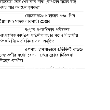
বীজতলা তৈরি শেষ করে চারা রোপণের লক্ষ্যে ব্যস্ত
সময় পার করছেন কৃষকরা
মোরেলগঞ্জে ৯ হাজার ৭৩০ পিস
ইয়াবাসহ মাদক ব্যবসায়ী গ্রেপ্তার
রংপুরে গণঅধিকার পরিষদের
সাংগঠনিক কার্যক্রম গতিশীল করার লক্ষ্যে বিভাগীয়
উপকমিটির মতবিনিময় সভা অনুষ্ঠিত
রূপসায় হাসপাতালে প্রতিদিনই বাড়ছে
ডেঙ্গু রুগীর সংখ্যা বেড না পেয়ে ফ্লোরে চিকিৎসা
নিচ্ছেন রোগীরা
খুলনায় ৩,৯৫৮ পিস ইয়াবাসহ ৪
মাদক ব্যবসায়ী গ্রেপ্তার
মোরেলগঞ্জ বৃত্তির ৪২ জন শিক্ষার্থীকে
সংবর্ধনা
ক্ষমতার লড়াই নয়, মানুষের কল্যাণের
প্রতিযোগিতা হোক রাজনীতির লক্ষ্য: