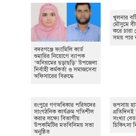
খুলনার বট
মৌসুমে ব
করে চারা র
সময় পার
‎বদরগঞ্জে ফ্যামিলি কার্ড
শুমারির নিয়োগে ব্যাপক
‘অনিয়মের ছড়াছড়ি’ উপজেলা
নির্বাহী কর্মকর্তা ও সমাজসেবা
অফিসারের বিরুদ্ধে
রংপুরে গণঅধিকার পরিষদের
রূপসায় হ
সাংগঠনিক কার্যক্রম গতিশীল
প্রতিদিনই 
করার লক্ষ্যে বিভাগীয়
সংখ্যা বেড
উপকমিটির মতবিনিময় সভা
চিকিৎসা ন
অনুষ্ঠিত