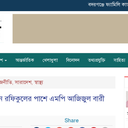
‎বদরগঞ্জে ফ্যামিলি কার্ড
েশ
আন্তর্জাতিক
খেলাধুলা
বিনোদন
তথ্যপ্রযুক্তি
সাহিত্য
জনীতি
সারাদেশ
স্বাস্থ্য
,
,
সাধীন রফিকুলের পাশে এমপি আজিজুল বারী
Share