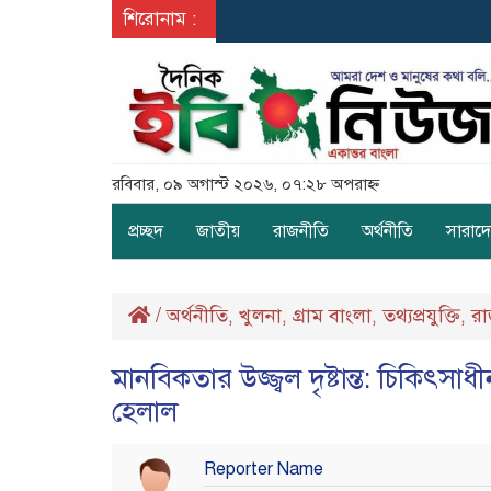
শিরোনাম :
রবিবার, ০৯ অগাস্ট ২০২৬, ০৭:২৮ অপরাহ্ন
প্রচ্ছদ
জাতীয়
রাজনীতি
অর্থনীতি
সারাদ
/
অর্থনীতি
খুলনা
গ্রাম বাংলা
তথ্যপ্রযুক্তি
রা
,
,
,
,
মানবিকতার উজ্জ্বল দৃষ্টান্ত: চিকিৎ
হেলাল
Reporter Name