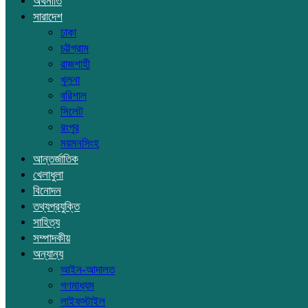
অর্থনীতি
সারাদেশ
ঢাকা
চট্টগ্রাম
রাজশাহী
খুলনা
বরিশাল
সিলেট
রংপুর
ময়মনসিংহ
আন্তর্জাতিক
খেলাধুলা
বিনোদন
তথ্যপ্রযুক্তি
সাহিত্য
সম্পাদকীয়
অন্যান্য
আইন-আদালত
গণমাধ্যম
লাইফস্টাইল