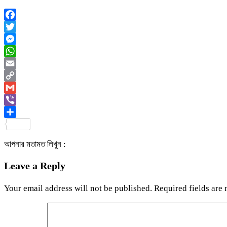
Facebook
Twitter
Messenger
WhatsApp
Email
Copy
Link
Gmail
Viber
Share
আপনার মতামত লিখুন :
Leave a Reply
Your email address will not be published.
Required fields are