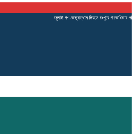
‎জুলাই গণ-অভ্যুত্থান দিবসে রংপুরে গণঅধিকার পরিষদের শ্