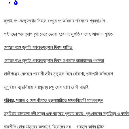
‎জুলাই গণ-অভ্যুত্থান দিবসে রংপুরে গণঅধিকার পরিষদের শ্রদ্ধাঞ্জলি ‎
‎শহীদদের আত্মত্যাগ বৃথা যেতে দেওয়া হবে না: মুফতি সালেহ আহমাদ মুহিত ‎
মোরেলগঞ্জে জুলাই গণঅভ্যুত্থান দিবস পালিত
মোরেলগঞ্জে জুলাই গণঅভ্যুত্থান দিবস উপলক্ষে জামায়াতের পথসভা
হাজীগঞ্জের বেলঘরে প্রবাসী স্ত্রীর মৃত্যুকে ঘিরে ধোঁয়াশা, পাল্টাপাল্টি অভিযোগ
ডুমুরিয়ার আন্দুলিয়ায় বিনামূল্যে চক্ষু সেবা ছানি রোগী বাছাই
পরিবার, সমাজ ও দেশ বাঁচাতে ভূরুঙ্গামারীতে মাদকবিরোধী মানববন্ধন
ডুমুরিয়ার তালতলা নদী মাত্র এক বছরেই পুনরায় ভরাট: পুনঃখননের স্থায়িত্ব ও কার্যক
রাজনীতি হোক মানুষের কল্যাণে, বিভেদের নয়— রায়হান কবির মিল্টন