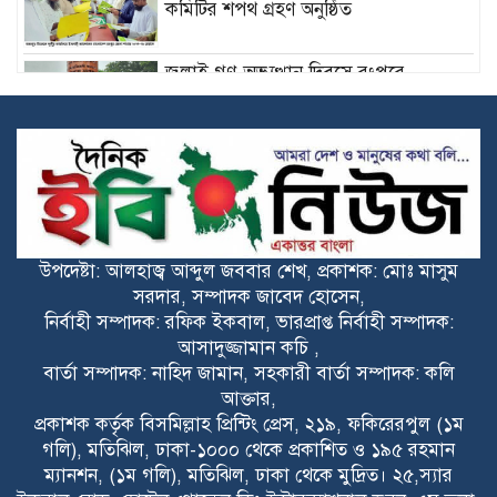
কমিটির শপথ গ্রহণ অনুষ্ঠিত
‎জুলাই গণ-অভ্যুত্থান দিবসে রংপুরে
গণঅধিকার পরিষদের শ্রদ্ধাঞ্জলি ‎
‎শহীদদের আত্মত্যাগ বৃথা যেতে দেওয়া হবে
না: মুফতি সালেহ আহমাদ মুহিত ‎
মোরেলগঞ্জে জুলাই গণঅভ্যুত্থান দিবস
উপদেষ্টা: আলহাজ্ব আব্দুল জববার শেখ, প্রকাশক: মোঃ মাসুম
পালিত
সরদার, সম্পাদক জাবেদ হোসেন,
নির্বাহী সম্পাদক: রফিক ইকবাল, ভারপ্রাপ্ত নির্বাহী সম্পাদক:
মোরেলগঞ্জে জুলাই গণঅভ্যুত্থান দিবস
আসাদুজ্জামান কচি ,
উপলক্ষে জামায়াতের পথসভা
বার্তা সম্পাদক: নাহিদ জামান, সহকারী বার্তা সম্পাদক: কলি
আক্তার,
প্রকাশক কর্তৃক বিসমিল্লাহ প্রিন্টিং প্রেস, ২১৯, ফকিরেরপুল (১ম
হাজীগঞ্জের বেলঘরে প্রবাসী স্ত্রীর মৃত্যুকে
গলি), মতিঝিল, ঢাকা-১০০০ থেকে প্রকাশিত ও ১৯৫ রহমান
ঘিরে ধোঁয়াশা, পাল্টাপাল্টি অভিযোগ
ম্যানশন, (১ম গলি), মতিঝিল, ঢাকা থেকে মুদ্রিত। ২৫,স্যার