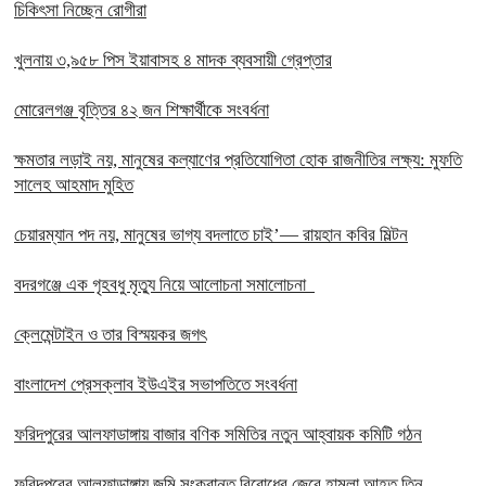
চিকিৎসা নিচ্ছেন রোগীরা
খুলনায় ৩,৯৫৮ পিস ইয়াবাসহ ৪ মাদক ব্যবসায়ী গ্রেপ্তার
মোরেলগঞ্জ বৃত্তির ৪২ জন শিক্ষার্থীকে সংবর্ধনা
ক্ষমতার লড়াই নয়, মানুষের কল্যাণের প্রতিযোগিতা হোক রাজনীতির লক্ষ্য: মুফতি
সালেহ আহমাদ মুহিত
চেয়ারম্যান পদ নয়, মানুষের ভাগ্য বদলাতে চাই’— রায়হান কবির মিল্টন
বদরগঞ্জে এক গৃহবধু মৃত্যু নিয়ে আলোচনা সমালোচনা
ক্লেমেন্টাইন ও তার বিস্ময়কর জগৎ
বাংলাদেশ প্রেসক্লাব ইউএইর সভাপতিতে সংবর্ধনা
ফরিদপুরের আলফাডাঙ্গায় বাজার বণিক সমিতির নতুন আহ্বায়ক কমিটি গঠন
ফরিদপুরের আলফাডাঙ্গায় জমি সংক্রান্ত বিরোধের জেরে হামলা আহত তিন