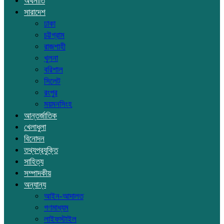
অর্থনীতি
সারাদেশ
ঢাকা
চট্টগ্রাম
রাজশাহী
খুলনা
বরিশাল
সিলেট
রংপুর
ময়মনসিংহ
আন্তর্জাতিক
খেলাধুলা
বিনোদন
তথ্যপ্রযুক্তি
সাহিত্য
সম্পাদকীয়
অন্যান্য
আইন-আদালত
গণমাধ্যম
লাইফস্টাইল