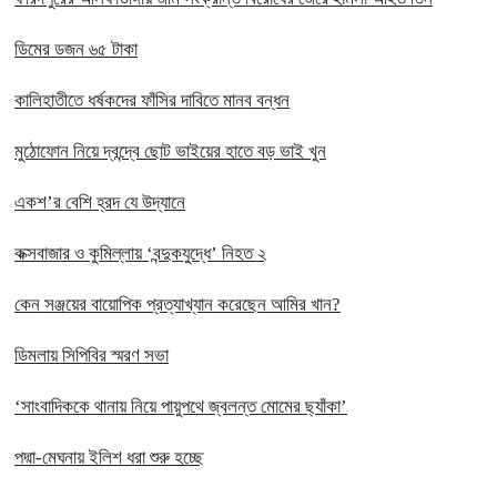
ডিমের ডজন ৬৫ টাকা
কালিহাতীতে ধর্ষকদের ফাঁসির দাবিতে মানব বন্ধন
মুঠোফোন নিয়ে দ্বন্দ্বে ছোট ভাইয়ের হাতে বড় ভাই খুন
একশ’র বেশি হ্রদ যে উদ্যানে
কক্সবাজার ও কুমিল্লায় ‘বন্দুকযুদ্ধে’ নিহত ২
কেন সঞ্জয়ের বায়োপিক প্রত্যাখ্যান করেছেন আমির খান?
ডিমলায় সিপিবির স্মরণ সভা
‘সাংবাদিককে থানায় নিয়ে পায়ুপথে জ্বলন্ত মোমের ছ্যাঁকা’
পদ্মা-মেঘনায় ইলিশ ধরা শুরু হচ্ছে