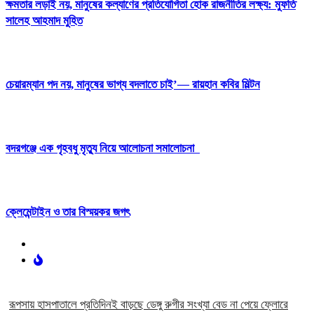
ক্ষমতার লড়াই নয়, মানুষের কল্যাণের প্রতিযোগিতা হোক রাজনীতির লক্ষ্য: মুফতি
সালেহ আহমাদ মুহিত
চেয়ারম্যান পদ নয়, মানুষের ভাগ্য বদলাতে চাই’— রায়হান কবির মিল্টন
বদরগঞ্জে এক গৃহবধু মৃত্যু নিয়ে আলোচনা সমালোচনা
ক্লেমেন্টাইন ও তার বিস্ময়কর জগৎ
রূপসায় হাসপাতালে প্রতিদিনই বাড়ছে ডেঙ্গু রুগীর সংখ্যা বেড না পেয়ে ফ্লোরে