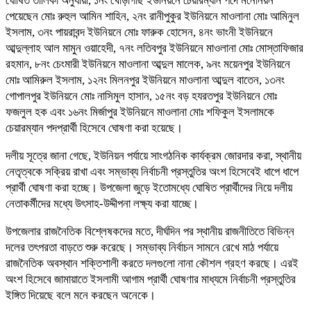
ঘোষিত তালিকা অনুযায়ী, ১নং খোড়াগাছ ইউনিয়নে চেয়ারম্যান পদে মনোনয়ন
পেয়েছেন মোঃ রুহুল আমিন শাহিন, ২নং রানীপুকুর ইউনিয়নে মাওলানা মোঃ আমিনুল
ইসলাম, ৩নং পায়রাবন্দ ইউনিয়নে মোঃ ফারুক হোসেন, ৪নং ভাংনী ইউনিয়নে
আব্দুল্লাহ আল মামুন ওয়াহেদী, ৭নং লতিবপুর ইউনিয়নে মাওলানা মোঃ মোস্তাফিজার
রহমান, ৮নং চেংমারী ইউনিয়নে মাওলানা আব্দুল মালেক, ৯নং ময়েনপুর ইউনিয়নে
মোঃ আমিরুল ইসলাম, ১২নং মিলনপুর ইউনিয়নে মাওলানা আব্দুল বাতেন, ১৩নং
গোপালপুর ইউনিয়নে মোঃ নাসিমুল হাসান, ১৫নং বড় হযরতপুর ইউনিয়নে মোঃ
ফজলুল হক এবং ১৬নং মির্জাপুর ইউনিয়নে মাওলানা মোঃ শফিকুল ইসলামকে
চেয়ারম্যান পদপ্রার্থী হিসেবে ঘোষণা করা হয়েছে।
দলীয় সূত্রে জানা গেছে, ইউনিয়ন পর্যায়ে সাংগঠনিক কার্যক্রম জোরদার করা, স্থানীয়
নেতৃত্বকে সক্রিয় রাখা এবং সম্ভাব্য নির্বাচনী প্রস্তুতির অংশ হিসেবেই ধাপে ধাপে
প্রার্থী ঘোষণা করা হচ্ছে। উপজেলা জুড়ে ইতোমধ্যে ঘোষিত প্রার্থীদের নিয়ে দলীয়
নেতাকর্মীদের মধ্যে উৎসাহ-উদ্দীপনা লক্ষ্য করা যাচ্ছে।
উপজেলার রাজনৈতিক বিশ্লেষকদের মতে, দীর্ঘদিন পর স্থানীয় রাজনীতিতে বিভিন্ন
দলের তৎপরতা বাড়তে শুরু করেছে। সম্ভাব্য নির্বাচন সামনে রেখে মাঠ পর্যায়ে
রাজনৈতিক অবস্থান শক্তিশালী করতে দলগুলো নানা কৌশল গ্রহণ করছে। এরই
অংশ হিসেবে জামায়াতে ইসলামী আগাম প্রার্থী ঘোষণার মাধ্যমে নির্বাচনী প্রস্তুতির
ইঙ্গিত দিয়েছে বলে মনে করছেন অনেকে।