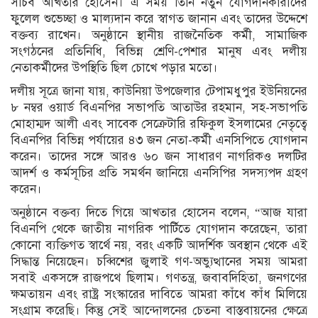
সচিব আখতার হোসেন। এ সময় তিনি নতুন যোগদানকারীদের
ফুলেল শুভেচ্ছা ও মাল্যদান করে স্বাগত জানান এবং তাদের উদ্দেশে
বক্তব্য রাখেন। অনুষ্ঠানে স্থানীয় রাজনৈতিক কর্মী, সামাজিক
সংগঠনের প্রতিনিধি, বিভিন্ন শ্রেণি-পেশার মানুষ এবং দলীয়
নেতাকর্মীদের উপস্থিতি ছিল চোখে পড়ার মতো।
দলীয় সূত্রে জানা যায়, কাউনিয়া উপজেলার টেপামধুপুর ইউনিয়নের
৮ নম্বর ওয়ার্ড বিএনপির সভাপতি আতাউর রহমান, সহ-সভাপতি
মোহাম্মদ আলী এবং সাবেক সেক্রেটারি রফিকুল ইসলামের নেতৃত্বে
বিএনপির বিভিন্ন পর্যায়ের ৪৩ জন নেতা-কর্মী এনসিপিতে যোগদান
করেন। তাদের সঙ্গে আরও ৬০ জন সাধারণ নাগরিকও দলটির
আদর্শ ও কর্মসূচির প্রতি সমর্থন জানিয়ে এনসিপির সদস্যপদ গ্রহণ
করেন।
অনুষ্ঠানে বক্তব্য দিতে গিয়ে আখতার হোসেন বলেন, “আজ যারা
বিএনপি থেকে জাতীয় নাগরিক পার্টিতে যোগদান করেছেন, তারা
কোনো ব্যক্তিগত স্বার্থে নয়, বরং একটি আদর্শিক অবস্থান থেকে এই
সিদ্ধান্ত নিয়েছেন। চব্বিশের জুলাই গণ-অভ্যুত্থানের সময় আমরা
সবাই একসঙ্গে রাজপথে ছিলাম। গণতন্ত্র, জবাবদিহিতা, জনগণের
ক্ষমতায়ন এবং রাষ্ট্র সংস্কারের দাবিতে আমরা কাঁধে কাঁধ মিলিয়ে
সংগ্রাম করেছি। কিন্তু সেই আন্দোলনের চেতনা বাস্তবায়নের ক্ষেত্রে