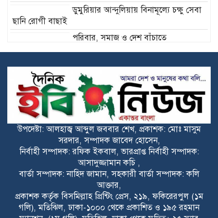
ডুমুরিয়ার আন্দুলিয়ায় বিনামূল্যে চক্ষু সেবা
ছানি রোগী বাছাই
পরিবার, সমাজ ও দেশ বাঁচাতে
ভূরুঙ্গামারীতে মাদকবিরোধী মানববন্ধন
ডুমুরিয়ার তালতলা নদী মাত্র এক বছরেই
পুনরায় ভরাট: পুনঃখননের স্থায়িত্ব ও
কার্যকারিতা নিয়ে প্রশ্ন
রাজনীতি হোক মানুষের কল্যাণে, বিভেদের
নয়— রায়হান কবির মিল্টন
উপদেষ্টা: আলহাজ্ব আব্দুল জববার শেখ, প্রকাশক: মোঃ মাসুম
সরদার, সম্পাদক জাবেদ হোসেন,
রংপুরে আত্মহত্যায় প্ররোচনার মামলায় নারী
নির্বাহী সম্পাদক: রফিক ইকবাল, ভারপ্রাপ্ত নির্বাহী সম্পাদক:
আসামি গ্রেপ্তার ‎
আসাদুজ্জামান কচি ,
বার্তা সম্পাদক: নাহিদ জামান, সহকারী বার্তা সম্পাদক: কলি
আক্তার,
প্রকাশক কর্তৃক বিসমিল্লাহ প্রিন্টিং প্রেস, ২১৯, ফকিরেরপুল (১ম
গলি), মতিঝিল, ঢাকা-১০০০ থেকে প্রকাশিত ও ১৯৫ রহমান