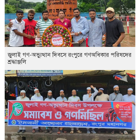
‎জুলাই গণ-অভ্যুত্থান দিবসে রংপুরে গণঅধিকার পরিষদের
শ্রদ্ধাঞ্জলি ‎