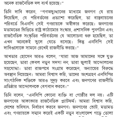
অনেক রাজনৈতিক দল ব্যর্থ হয়েছে।”
তিনি দাবি করেন, “গণঅভ্যুত্থানের মাধ্যমে জনগণ যে রায়
দিয়েছিল, যে পরিবর্তনের প্রত্যাশা করেছিল, তা বাস্তবায়নের
পরিবর্তে বিএনপি সেই গণরায়কে অস্বীকার করেছে। জনগণের
মতামতের ভিত্তিতে রাষ্ট্র কাঠামোর সংস্কার, প্রশাসনিক পুনর্গঠন এবং
রাজনৈতিক সংস্কৃতির পরিবর্তনের যে আলোচনা শুরু হয়েছিল, তা
এখন অনেকেই ভুলে যেতে বসেছে। কিন্তু এনসিপি সেই
দাবিগুলোকে সামনে রেখেই রাজনীতি করছে।”
আখতার হোসেন আরও বলেন, “যারা আজ আমাদের সঙ্গে যুক্ত
হয়েছেন, তারা কেবল নতুন সদস্য নন; তারা জুলাই আন্দোলনের
সহযোদ্ধা। তারা রাজপথে সংগ্রাম করেছেন, অন্যায়ের বিরুদ্ধে
অবস্থান নিয়েছেন। আমরা বিশ্বাস করি, তাদের অংশগ্রহণ এনসিপির
সাংগঠনিক শক্তিকে আরও সুদৃঢ় করবে এবং জনগণের রাজনীতি
প্রতিষ্ঠার আন্দোলনকে বেগবান করবে।”
তিনি বলেন, “এনসিপি কোনো ব্যক্তি বা গোষ্ঠীর দল নয়। এটি
জনগণের আকাঙ্ক্ষার রাজনৈতিক প্ল্যাটফর্ম। আমরা বিশ্বাস করি,
দেশের ভবিষ্যৎ নির্ধারণ করবে জনগণ। জনগণের ভোট, মতামত
এবং গণরায়কে সম্মান করেই একটি নতুন বাংলাদেশ গড়ে তোলা