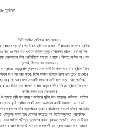
পূর্বাহ্ণ
তিনি শ্রমিক খোঁজেও ব্যর্থ হচ্ছেন।
ের সবচেয়ে বড় কৃষি শ্রমিকের হাট বসে মাওনা চৌরাস্তায় সবসময় শ্রমিক
ও গত ১৫ দিন ধরে এখানে শ্রমিক শূন্য। বিভিন্ন জায়গা হতে শ্রমিক
সা লোকজনের ভীর প্রতিনিয়ত বাড়ছে এ হাটে। কিন্তু শ্রমিক না পেয়ে
শূণ্যেই ফিরতে হয় কৃষকদের।
না গ্রামের সত্তুরোর্ধ কৃষক আহমদ আলী তিনদিন ধরে তাঁর স্ত্রীকে নিয়ে
াটছেন কথা হয় তাঁর সাথে, তিনি জানান জমিতে পাকা ধান রেখে দু”চোখে
 হয় না। যে কোন সময় সোনালী ফসলের হানী হতে পারে, তাই শ্রমিক
 কারনে তিনি বসে থাকতে নারাজ অসুস্থ শরীর নিয়েও স্ত্রীকে নিয়ে ধান
কাটার জন্য মাঠে নেমেছেন।
র উপজেলা কৃষি সম্প্রসারণ কর্মকর্তা মুয়ীদ উল হাসানের অভিমত, বর্তমান
ম বাজারে কৃষি শ্রমিক সংকট এখন অন্যতম একটি সমস্যা। এ সংকট
লায় কৃষকদের কৃষি যন্ত্রপাতির ব্যবহার বাড়ানোর পরামর্শ তাঁর। এছাড়াও
ো মৌসুমের ফসল ঘরে তোলার সবচেয়ে বড় প্রতিবন্ধকতা প্রাকৃতিক
াগ। এখন পর্যন্ত শ্রীপুরে দুর্যোগের কবলে কৃষকরা পড়েনি। তবে এ বিষয়ে
র্কতার অংশ হিসেবেই ধান পেকে গেলেই যত দ্রুত সম্ভব ঘরে তোলার