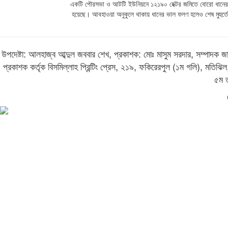
একটি পৌরসভা ও আটটি ইউনিয়নে ১২১৯০ হেক্টর জমিতে বোরো ধানে
হয়েছে। আবহাওয়া অনুকুলে থাকায় ধানের ভাল ফলণ হলেও শেষ মুহুর্ত
উপদেষ্টা: আলহাজ্ব আব্দুল জববার শেখ, প্রকাশক: মোঃ মাসুম সরদার, সম্পাদক জাবে
প্রকাশক কর্তৃক বিসমিল্লাহ প্রিন্টিং প্রেস, ২১৯, ফকিরেরপুল (১ম গলি), মতি
৫ম 