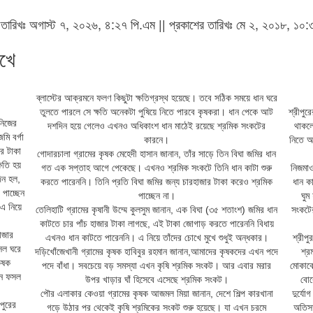
এর তারিখঃ অগাস্ট ৭, ২০২৬, ৪:২৭ পি.এম || প্রকাশের তারিখঃ মে ২, ২০১৮, ১০:৩৮ 
োখে
ব্লাস্টের আক্রমনে ফলণ কিছুটা ক্ষতিগ্রস্থ হয়েছে। তবে সঠিক সময়ে ধান ঘরে
তুলতে পারলে সে ক্ষতি অনেকটা পুষিয়ে নিতে পারবে কৃষকরা। ধান পেকে আট
শ্রীপুর
নিজের
দশদিন হয়ে গেলেও এখনও অধিকাংশ ধান মাঠেই রয়েছে শ্রমিক সংকটের
থাকলে
ি বর্গা
কারনে।
নিতে আ
র টাকা
গোদারচালা গ্রামের কৃষক মেহেদী হাসান জানান, তাঁর সাড়ে তিন বিঘা জমির ধান
ষতি হয়
গত এক সপ্তাহ আগে পেকেছে। এখনও শ্রমিক সংকটে তিনি ধান কাটা শুরু
নিজমাও
িন হল,
করতে পারেননি। তিনি প্রতি বিঘা জমির জন্য চারহাজার টাকা করেও শ্রমিক
ধান ক
পাচ্ছেন
পাচ্ছেন না।
ঘুম
এ নিয়ে
তেলিহাটি গ্রামের কৃষানী উম্মে কুলসুম জানান, এক বিঘা (৩৫ শতাংশ) জমির ধান
সংকটের
কাটতে চার পাঁচ হাজার টাকা লাগছে, এই টাকা জোগাড় করতে পারেননি বিধায়
াজার
এখনও ধান কাটতে পারেননি। এ নিয়ে তাঁদের চোখে মুখে শুধুই অন্ধকার।
শ্রীপু
সল ঘরে
দড়িখোঁজেখানী গ্রামের কৃষক হাবিবুর রহমান জানান,আমাদের কৃষকদের এখন পদে
শ্র
ৃষক
পদে বাঁধা। সবচেয়ে বড় সমস্যা এখন কৃষি শ্রমিক সংকট। আর এবার মরার
মোকাবে
েন ফসল
উপর খাড়ার ঘাঁ হিসেবে এসেছে শ্রমিক সংকট।
বোর
পৌর এলাকার কেওয়া গ্রামের কৃষক আজমল মিয়া জানান, দেশে শিল্প কারখানা
দুর্যে
পুরের
গড়ে উঠার পর থেকেই কৃষি শ্রমিকের সংকট শুরু হয়েছে। যা এখন চরমে
অতিসত