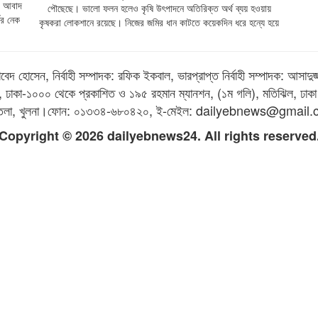
র আবাদ
পৌছেছে। ভালো ফলন হলেও কৃষি উৎপাদনে অতিরিক্ত অর্থ ব্যয় হওয়ায়
ের নেক
কৃষকরা লোকশানে রয়েছে। নিজের জমির ধান কাটতে কয়েকদিন ধরে হন্যে হয়ে
দ হোসেন, নির্বাহী সম্পাদক: রফিক ইকবাল, ভারপ্রাপ্ত নির্বাহী সম্পাদক: আসাদুজ্
ঝিল, ঢাকা-১০০০ থেকে প্রকাশিত ও ১৯৫ রহমান ম্যানশন, (১ম গলি), মতিঝিল, ঢাকা
তলা, খুলনা।ফোন: ০১৩৩৪-৬৮০৪২০, ই-মেইল: dailyebnews@gmail
Copyright © 2026 dailyebnews24. All rights reserved