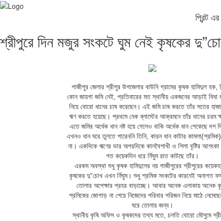
প্রিন্ট 
শ্রীপুরে দিন মজুর সংকটে ঘুম নেই কৃষকের দু”চ
গাজীপুর জেলার শ্রীপুর উপজেলার বাউনি গ্রামের কৃষক হামিদুল হক, 
কোন জায়গা জমি নেই, প্রতিবারের মত স্থানীয় একজনের আড়াই বিঘা জম
নিয়ে বোরো ধানের চাষ করেছেন। এই জমি চাষ করতে তাঁর সতের হাজা
ঋণ করতে হয়েছে। প্রথমে নেক ব্লাস্টের আক্রমনে তাঁর ধানের চরম ক্
এতে জমির অর্ধেক ধান নষ্ট হয়ে গেলেও বাকি অর্ধেক ধান পেকেছে দশ দ
এখনও ধান ঘরে তুলতে পারেননি তিনি, কারন ধান কাটার কামলা(শ্রমিক) 
না। একদিকে ঋণের ভার অপরদিকে কালবৈশাখী ও শিলা বৃষ্টির আশংকা 
গত কয়েকদিন ধরে র্নিঘুম রাত কাটছে তাঁর।
এরকম অবস্থা শুধু কৃষক হামিদুলের নয় গাজীপুরের শ্রীপুরের কয়েকহ
কৃষকের দু”চোখ এখন র্নিঘুম। শুধু শ্রমিক সংকটের কারনেই অনাগত ফ
তোলার অপেক্ষার প্রহর বাড়াচ্ছে। আবার অনেক এলাকায় অনেক ক
শ্রমিকের জোগাড় না পেয়ে নিজেদের পরিবার পরিজন নিয়ে মাঠে নেমেছ
ঘরে তোলার জন্য।
স্থানীয় কৃষি অফিস ও কৃষকদের তথ্য মতে, চলতি বোরো মৌসুমে শ্রী