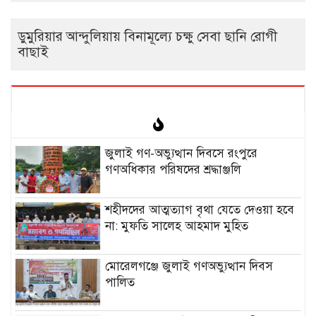
ডুমুরিয়ার আন্দুলিয়ায় বিনামূল্যে চক্ষু সেবা ছানি রোগী
বাছাই
‎জুলাই গণ-অভ্যুত্থান দিবসে রংপুরে
গণঅধিকার পরিষদের শ্রদ্ধাঞ্জলি ‎
‎শহীদদের আত্মত্যাগ বৃথা যেতে দেওয়া হবে
না: মুফতি সালেহ আহমাদ মুহিত ‎
মোরেলগঞ্জে জুলাই গণঅভ্যুত্থান দিবস
পালিত