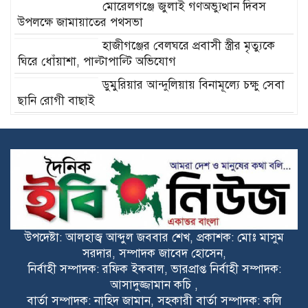
মোরেলগঞ্জে জুলাই গণঅভ্যুত্থান দিবস
উপলক্ষে জামায়াতের পথসভা
হাজীগঞ্জের বেলঘরে প্রবাসী স্ত্রীর মৃত্যুকে
ঘিরে ধোঁয়াশা, পাল্টাপাল্টি অভিযোগ
ডুমুরিয়ার আন্দুলিয়ায় বিনামূল্যে চক্ষু সেবা
ছানি রোগী বাছাই
পরিবার, সমাজ ও দেশ বাঁচাতে
ভূরুঙ্গামারীতে মাদকবিরোধী মানববন্ধন
ডুমুরিয়ার তালতলা নদী মাত্র এক বছরেই
পুনরায় ভরাট: পুনঃখননের স্থায়িত্ব ও
কার্যকারিতা নিয়ে প্রশ্ন
রাজনীতি হোক মানুষের কল্যাণে, বিভেদের
উপদেষ্টা: আলহাজ্ব আব্দুল জববার শেখ, প্রকাশক: মোঃ মাসুম
নয়— রায়হান কবির মিল্টন
সরদার, সম্পাদক জাবেদ হোসেন,
নির্বাহী সম্পাদক: রফিক ইকবাল, ভারপ্রাপ্ত নির্বাহী সম্পাদক:
আসাদুজ্জামান কচি ,
রংপুরে আত্মহত্যায় প্ররোচনার মামলায় নারী
বার্তা সম্পাদক: নাহিদ জামান, সহকারী বার্তা সম্পাদক: কলি
আসামি গ্রেপ্তার ‎