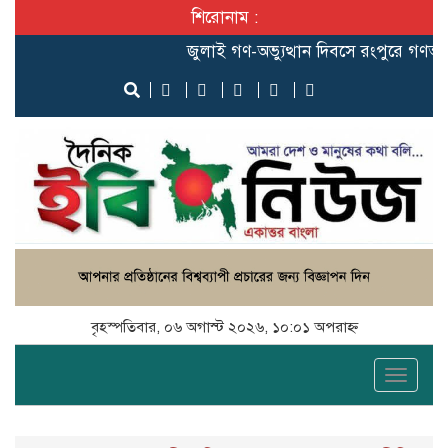
শিরোনাম :
‎জুলাই গণ-অভ্যুত্থান দিবসে রংপুরে গণঅধিকার পর
বৃহস্পতিবার, ০৬ অগাস্ট ২০২৬, ১০:০১ অপরাহ্ন
Toggle
naviga