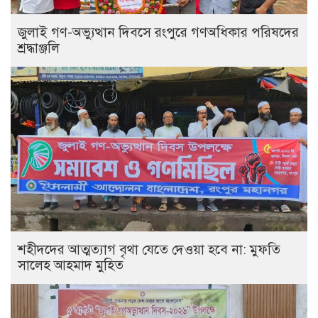
‎জুলাই গণ-অভ্যুত্থান দিবসে রংপুরে গণঅধিকার পরিষদের
শ্রদ্ধাঞ্জলি ‎
‎শহীদদের আত্মত্যাগ বৃথা যেতে দেওয়া হবে না: মুফতি
সালেহ আহমাদ মুহিত ‎