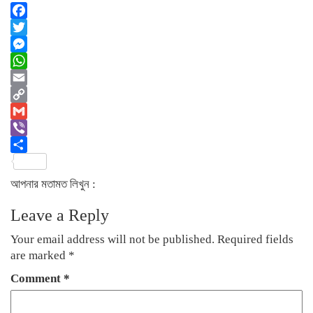
Facebook
Twitter
Messenger
WhatsApp
Email
Copy
Link
Gmail
Viber
Share
আপনার মতামত লিখুন :
Leave a Reply
Your email address will not be published.
Required fields
are marked
*
Comment
*