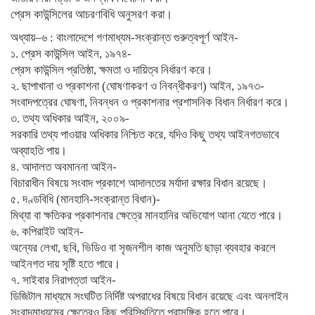
প্রেস কাউন্সিলের আচরণবিধি অনুসরণ করা।
অধ্যায়–৬ : বাংলাদেশে গণমাধ্যম-সংক্রান্ত গুরুত্বপূর্ণ আইন-
১. প্রেস কাউন্সিল আইন, ১৯৭৪-
প্রেস কাউন্সিল প্রতিষ্ঠা, ক্ষমতা ও দায়িত্ব নির্ধারণ করে।
২. ছাপাখানা ও প্রকাশনা (ঘোষণাকরণ ও নিবন্ধীকরণ) আইন, ১৯৭৩-
সংবাদপত্রের ঘোষণা, নিবন্ধন ও প্রকাশনার প্রশাসনিক বিধান নির্ধারণ করে।
৩. তথ্য অধিকার আইন, ২০০৯-
সরকারি তথ্য পাওয়ার অধিকার নিশ্চিত করে, যদিও কিছু তথ্য আইনগতভাবে
অব্যাহতি পায়।
৪. আদালত অবমাননা আইন-
বিচারাধীন বিষয়ে সংবাদ প্রকাশে আদালতের মর্যাদা রক্ষার বিধান রয়েছে।
৫. দণ্ডবিধি (মানহানি-সংক্রান্ত বিধান)-
মিথ্যা বা ক্ষতিকর প্রকাশনার ক্ষেত্রে মানহানির অভিযোগ আনা যেতে পারে।
৬. কপিরাইট আইন-
অন্যের লেখা, ছবি, ভিডিও বা সৃজনশীল কাজ অনুমতি ছাড়া ব্যবহার করলে
আইনগত দায় সৃষ্টি হতে পারে।
৭. সাইবার নিরাপত্তা আইন-
ডিজিটাল মাধ্যমে সংঘটিত নির্দিষ্ট অপরাধের বিষয়ে বিধান রয়েছে এবং অনলাইন
সংবাদমাধ্যমের ক্ষেত্রেও কিছু পরিস্থিতিতে প্রাসঙ্গিক হতে পারে।