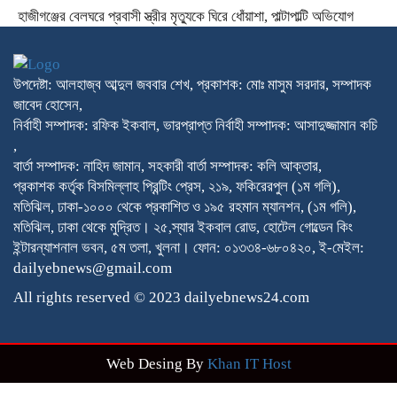
হাজীগঞ্জের বেলঘরে প্রবাসী স্ত্রীর মৃত্যুকে ঘিরে ধোঁয়াশা, পাল্টাপাল্টি অভিযোগ
উপদেষ্টা: আলহাজ্ব আব্দুল জববার শেখ, প্রকাশক: মোঃ মাসুম সরদার, সম্পাদক
জাবেদ হোসেন,
নির্বাহী সম্পাদক: রফিক ইকবাল, ভারপ্রাপ্ত নির্বাহী সম্পাদক: আসাদুজ্জামান কচি
,
বার্তা সম্পাদক: নাহিদ জামান, সহকারী বার্তা সম্পাদক: কলি আক্তার,
প্রকাশক কর্তৃক বিসমিল্লাহ প্রিন্টিং প্রেস, ২১৯, ফকিরেরপুল (১ম গলি),
মতিঝিল, ঢাকা-১০০০ থেকে প্রকাশিত ও ১৯৫ রহমান ম্যানশন, (১ম গলি),
মতিঝিল, ঢাকা থেকে মুদ্রিত। ২৫,স্যার ইকবাল রোড, হোটেল গোল্ডেন কিং
ইন্টারন্যাশনাল ভবন, ৫ম তলা, খুলনা। ফোন: ০১৩৩৪-৬৮০৪২০, ই-মেইল:
dailyebnews@gmail.com
All rights reserved © 2023 dailyebnews24.com
Web Desing By
Khan IT Host