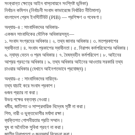
সংক্রান্ত ক্ষেত্রে আইন বাস্তবায়নে সংশ্লিষ্ট ভূমিকা)
নির্বাচন কমিশন (নির্বাচনী সংবাদ কাভারেজে নির্ধারিত নীতিমালা)
বাংলাদেশ প্রেস ইনস্টিটিউট (PIB) — প্রশিক্ষণ ও গবেষণা।
অধ্যায়–৪ : সাংবাদিকদের অধিকার-
একজন সাংবাদিকের মৌলিক অধিকারসমূহ—
১. সংবাদ সংগ্রহের অধিকার। ২. তথ্য জানার অধিকার। ৩. মতপ্রকাশের
স্বাধীনতা। ৪. সংবাদ প্রকাশের স্বাধীনতা। ৫. নিরাপদ কর্মপরিবেশের অধিকার।
৬. ন্যায্য বেতন ও শ্রম অধিকার। ৭. বৈষম্যহীন কর্মপরিবেশ। ৮. আইনের
আশ্রয় গ্রহণের অধিকার। ৯. তথ্য অধিকার আইনের আওতায় সরকারি তথ্য
চাওয়ার অধিকার (যেখানে আইনগতভাবে প্রযোজ্য)।
অধ্যায়–৫ : সাংবাদিকদের দায়িত্ব-
তথ্য যাচাই করে সংবাদ প্রকাশ।
গুজব প্রচার না করা।
উভয় পক্ষের বক্তব্য নেওয়া।
ধর্মীয়, জাতিগত ও সাম্প্রদায়িক বিদ্বেষ সৃষ্টি না করা।
শিশু, নারী ও ভুক্তভোগীর মর্যাদা রক্ষা।
ব্যক্তিগত গোপনীয়তার প্রতি সম্মান।
ঘুষ বা অনৈতিক সুবিধা গ্রহণ না করা।
জাতীয় নিরাপত্তা ও জনস্বার্থ বিবেচনা করা।