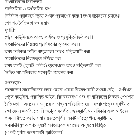
সাংবাদিকদের নিরাপত্তা
রাজনৈতিক ও অর্থনৈতিক চাপ
ডিজিটাল প্ল্যাটফর্মে দ্রুত সংবাদ প্রকাশের কারণে তথ্য যাচাইয়ের চ্যালেঞ্জ
পেশাগত নৈতিকতা বজায় রাখা
সুপারিশ
প্রেস কাউন্সিলকে আরও কার্যকর ও প্রযুক্তিনির্ভর করা।
সাংবাদিকদের নিয়মিত প্রশিক্ষণের ব্যবস্থা করা।
তথ্য অধিকার আইন বাস্তবায়ন আরও শক্তিশালী করা।
সাংবাদিকদের নিরাপত্তা নিশ্চিত করা।
তথ্য যাচাই (ফ্যাক্ট-চেকিং) ব্যবস্থাকে আরও শক্তিশালী করা।
নৈতিক সাংবাদিকতার সংস্কৃতি জোরদার করা।
উপসংহার:-
বাংলাদেশে সাংবাদিকদের জন্য কোনো একক নিয়ন্ত্রণকারী সংস্থা নেই। সংবিধান,
প্রেস কাউন্সিল, প্রচলিত আইন, বিচারব্যবস্থা এবং সাংবাদিকদের নিজস্ব পেশাগত
নৈতিকতা—এসবের সমন্বয়ে গণমাধ্যম পরিচালিত হয়। সংবাদপত্রের স্বাধীনতা
রক্ষা যেমন জরুরি, তেমনি তথ্যের যথার্থতা, জনস্বার্থ, মানবাধিকার এবং আইনের
শাসন নিশ্চিত করাও সমান গুরুত্বপূর্ণ। একটি দায়িত্বশীল, স্বাধীন ও
জবাবদিহিমূলক গণমাধ্যমই গণতান্ত্রিক সমাজের অন্যতম ভিত্তি।
(একটি পূর্ণাঙ্গ গবেষণাধর্মী প্রতিবেদন)