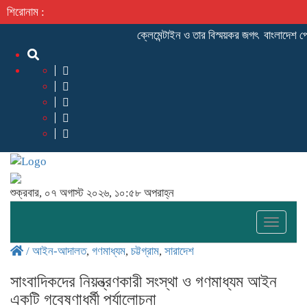
শিরোনাম :
ক্লেমেন্টাইন ও তার বিস্ময়কর জগৎ
বাংলাদেশ প্র
শুক্রবার, ০৭ অগাস্ট ২০২৬, ১০:৫৮ অপরাহ্ন
Toggle
naviga
/
আইন-আদালত
,
গণমাধ্যম
,
চট্টগ্রাম
,
সারাদেশ
সাংবাদিকদের নিয়ন্ত্রণকারী সংস্থা ও গণমাধ্যম আইন
একটি গবেষণাধর্মী পর্যালোচনা