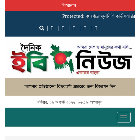
শিরোনাম :
Protected: ‎বদরগঞ্জে ফ্যামিলি কার্ড শুমারির নিয়
রবিবার, ০৯ অগাস্ট ২০২৬, ০৬:৫৮ অপরাহ্ন
Toggle
naviga