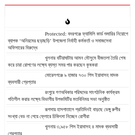
Protected: ‎বদরগঞ্জে ফ্যামিলি কার্ড শুমারির নিয়োগে
ব্যাপক ‘অনিয়মের ছড়াছড়ি’ উপজেলা নির্বাহী কর্মকর্তা ও সমাজসেবা
অফিসারের বিরুদ্ধে
খুলনার বটিয়াঘাটায় আমন মৌসুমে বীজতলা তৈরি শেষ
করে চারা রোপণের লক্ষ্যে ব্যস্ত সময় পার করছেন কৃষকরা
মোরেলগঞ্জে ৯ হাজার ৭৩০ পিস ইয়াবাসহ মাদক
ব্যবসায়ী গ্রেপ্তার
রংপুরে গণঅধিকার পরিষদের সাংগঠনিক কার্যক্রম
গতিশীল করার লক্ষ্যে বিভাগীয় উপকমিটির মতবিনিময় সভা অনুষ্ঠিত
রূপসায় হাসপাতালে প্রতিদিনই বাড়ছে ডেঙ্গু রুগীর
সংখ্যা বেড না পেয়ে ফ্লোরে চিকিৎসা নিচ্ছেন রোগীরা
খুলনায় ৩,৯৫৮ পিস ইয়াবাসহ ৪ মাদক ব্যবসায়ী
গ্রেপ্তার