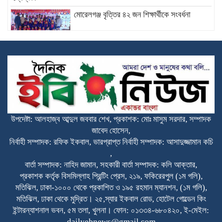
মোরেলগঞ্জ বৃত্তির ৪২ জন শিক্ষার্থীকে সংবর্ধনা
ক্ষমতার লড়াই নয়, মানুষের কল্যাণের প্রতিযোগিতা
হোক রাজনীতির লক্ষ্য: মুফতি সালেহ আহমাদ মুহিত
চেয়ারম্যান পদ নয়, মানুষের ভাগ্য বদলাতে চাই’—
রায়হান কবির মিল্টন
উপদেষ্টা: আলহাজ্ব আব্দুল জববার শেখ, প্রকাশক: মোঃ মাসুম সরদার, সম্পাদক
জাবেদ হোসেন,
বদরগঞ্জে এক গৃহবধু মৃত্যু নিয়ে আলোচনা সমালোচনা
নির্বাহী সম্পাদক: রফিক ইকবাল, ভারপ্রাপ্ত নির্বাহী সম্পাদক: আসাদুজ্জামান কচি
,
বার্তা সম্পাদক: নাহিদ জামান, সহকারী বার্তা সম্পাদক: কলি আক্তার,
প্রকাশক কর্তৃক বিসমিল্লাহ প্রিন্টিং প্রেস, ২১৯, ফকিরেরপুল (১ম গলি),
মতিঝিল, ঢাকা-১০০০ থেকে প্রকাশিত ও ১৯৫ রহমান ম্যানশন, (১ম গলি),
মতিঝিল, ঢাকা থেকে মুদ্রিত। ২৫,স্যার ইকবাল রোড, হোটেল গোল্ডেন কিং
ইন্টারন্যাশনাল ভবন, ৫ম তলা, খুলনা। ফোন: ০১৩৩৪-৬৮০৪২০, ই-মেইল:
dailyebnews@gmail.com