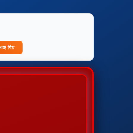
েঞ্জ থিম