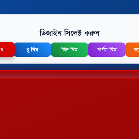
ডিজাইন সিলেক্ট করুন
িম
ব্লু থিম
গ্রিন থিম
পার্পল থিম
অর