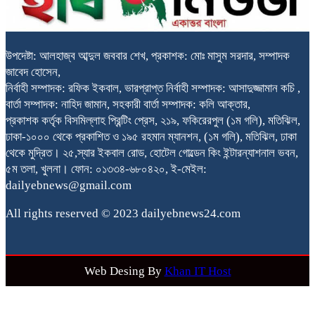
উপদেষ্টা: আলহাজ্ব আব্দুল জববার শেখ, প্রকাশক: মোঃ মাসুম সরদার, সম্পাদক
জাবেদ হোসেন,
নির্বাহী সম্পাদক: রফিক ইকবাল, ভারপ্রাপ্ত নির্বাহী সম্পাদক: আসাদুজ্জামান কচি ,
বার্তা সম্পাদক: নাহিদ জামান, সহকারী বার্তা সম্পাদক: কলি আক্তার,
প্রকাশক কর্তৃক বিসমিল্লাহ প্রিন্টিং প্রেস, ২১৯, ফকিরেরপুল (১ম গলি), মতিঝিল,
ঢাকা-১০০০ থেকে প্রকাশিত ও ১৯৫ রহমান ম্যানশন, (১ম গলি), মতিঝিল, ঢাকা
থেকে মুদ্রিত। ২৫,স্যার ইকবাল রোড, হোটেল গোল্ডেন কিং ইন্টারন্যাশনাল ভবন,
৫ম তলা, খুলনা। ফোন: ০১৩৩৪-৬৮০৪২০, ই-মেইল:
dailyebnews@gmail.com
All rights reserved © 2023 dailyebnews24.com
Web Desing By
Khan IT Host