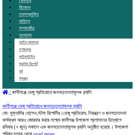
খেলাধুলা
বিনোদন
তথ্যপ্রযুক্তি
সাহিত্য
সম্পাদকীয়
অন্যান্য
আইন-আদালত
গণমাধ্যম
লাইফস্টাইল
ক্রাইম রিপোর্ট
ধর্ম
স্বাস্থ্য
/
কালীগঞ্জে ডেঙ্গু প্রতিরোধে জনসচেতনতামূলক র‌্যালি
কালীগঞ্জে ডেঙ্গু প্রতিরোধে জনসচেতনতামূলক র‌্যালি
মো: মুক্তাদির হোসেন,স্টাফ রিপোর্টার।ডেঙ্গু প্রতিরোধ, নিয়ন্ত্রণ ও জনসচেতনতা
কার্যক্রম আরও জোরদার করার লক্ষ্যে কালীগঞ্জ উপজেলা প্রশাসনের উদ্যোগে
রবিবার (৭ জুন) সকালে এক জনসচেতনতামূলক র‌্যালি অনুষ্ঠিত হয়েছে। উপজেলা
পরিষদ চত্বর থেকে
read more