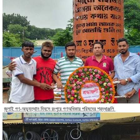
‎জুলাই গণ-অভ্যুত্থান দিবসে রংপুরে গণঅধিকার পরিষদের শ্রদ্ধাঞ্জলি ‎