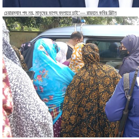
চেয়ারম্যান পদ নয়, মানুষের ভাগ্য বদলাতে চাই’— রায়হান কবির মিল্টন