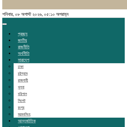
শনিবার, ০৮ অগাস্ট ২০২৬, ০৫:১০ অপরাহ্ন
Toggle
navigation
প্রচ্ছদ
জাতীয়
রাজনীতি
অর্থনীতি
সারাদেশ
ঢাকা
চট্টগ্রাম
রাজশাহী
খুলনা
বরিশাল
সিলেট
রংপুর
ময়মনসিংহ
আন্তর্জাতিক