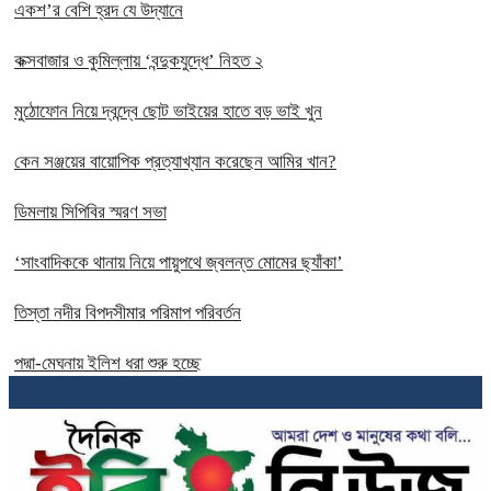
একশ’র বেশি হ্রদ যে উদ্যানে
কক্সবাজার ও কুমিল্লায় ‘বন্দুকযুদ্ধে’ নিহত ২
মুঠোফোন নিয়ে দ্বন্দ্বে ছোট ভাইয়ের হাতে বড় ভাই খুন
কেন সঞ্জয়ের বায়োপিক প্রত্যাখ্যান করেছেন আমির খান?
ডিমলায় সিপিবির স্মরণ সভা
‘সাংবাদিককে থানায় নিয়ে পায়ুপথে জ্বলন্ত মোমের ছ্যাঁকা’
তিস্তা নদীর বিপদসীমার পরিমাপ পরিবর্তন
পদ্মা-মেঘনায় ইলিশ ধরা শুরু হচ্ছে