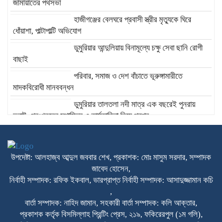
জামায়াতের পথসভা
হাজীগঞ্জের বেলঘরে প্রবাসী স্ত্রীর মৃত্যুকে ঘিরে
ধোঁয়াশা, পাল্টাপাল্টি অভিযোগ
ডুমুরিয়ার আন্দুলিয়ায় বিনামূল্যে চক্ষু সেবা ছানি রোগী
বাছাই
পরিবার, সমাজ ও দেশ বাঁচাতে ভূরুঙ্গামারীতে
মাদকবিরোধী মানববন্ধন
ডুমুরিয়ার তালতলা নদী মাত্র এক বছরেই পুনরায়
ভরাট: পুনঃখননের স্থায়িত্ব ও কার্যকারিতা নিয়ে প্রশ্ন
রাজনীতি হোক মানুষের কল্যাণে, বিভেদের নয়—
রায়হান কবির মিল্টন
উপদেষ্টা: আলহাজ্ব আব্দুল জববার শেখ, প্রকাশক: মোঃ মাসুম সরদার, সম্পাদক
জাবেদ হোসেন,
রংপুরে আত্মহত্যায় প্ররোচনার মামলায় নারী আসামি
নির্বাহী সম্পাদক: রফিক ইকবাল, ভারপ্রাপ্ত নির্বাহী সম্পাদক: আসাদুজ্জামান কচি
গ্রেপ্তার ‎
,
বার্তা সম্পাদক: নাহিদ জামান, সহকারী বার্তা সম্পাদক: কলি আক্তার,
প্রকাশক কর্তৃক বিসমিল্লাহ প্রিন্টিং প্রেস, ২১৯, ফকিরেরপুল (১ম গলি),