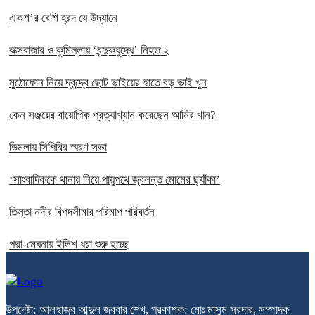
একশ’র বেশি হ্রদ যে উদ্যানে
কক্সবাজার ও কুমিল্লায় ‘বন্দুকযুদ্ধে’ নিহত ২
মুঠোফোন নিয়ে দ্বন্দ্বে ছোট ভাইয়ের হাতে বড় ভাই খুন
কেন সঞ্জয়ের বায়োপিক প্রত্যাখ্যান করেছেন আমির খান?
ডিমলায় সিপিবির স্মরণ সভা
‘সাংবাদিককে থানায় নিয়ে পায়ুপথে জ্বলন্ত মোমের ছ্যাঁকা’
তিস্তা নদীর বিপদসীমার পরিমাপ পরিবর্তন
পদ্মা-মেঘনায় ইলিশ ধরা শুরু হচ্ছে
উপদেষ্টা: আলহাজ্ব আব্দুল জববার শেখ, প্রকাশক: মোঃ মাসুম সরদার, সম্পাদক