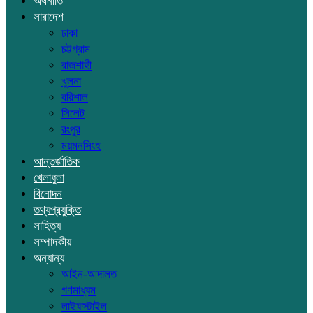
অর্থনীতি
সারাদেশ
ঢাকা
চট্টগ্রাম
রাজশাহী
খুলনা
বরিশাল
সিলেট
রংপুর
ময়মনসিংহ
আন্তর্জাতিক
খেলাধুলা
বিনোদন
তথ্যপ্রযুক্তি
সাহিত্য
সম্পাদকীয়
অন্যান্য
আইন-আদালত
গণমাধ্যম
লাইফস্টাইল