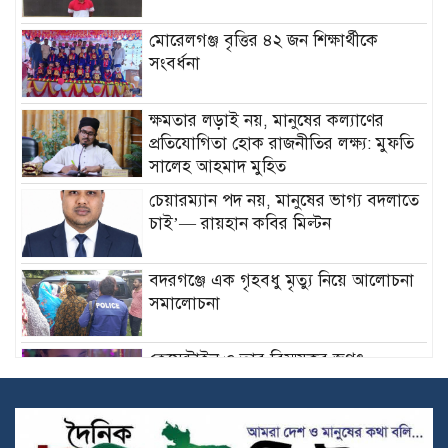
মোরেলগঞ্জ বৃত্তির ৪২ জন শিক্ষার্থীকে
সংবর্ধনা
ক্ষমতার লড়াই নয়, মানুষের কল্যাণের
প্রতিযোগিতা হোক রাজনীতির লক্ষ্য: মুফতি
সালেহ আহমাদ মুহিত
চেয়ারম্যান পদ নয়, মানুষের ভাগ্য বদলাতে
চাই’— রায়হান কবির মিল্টন
বদরগঞ্জে এক গৃহবধু মৃত্যু নিয়ে আলোচনা
সমালোচনা
ক্লেমেন্টাইন ও তার বিস্ময়কর জগৎ
বাংলাদেশ প্রেসক্লাব ইউএইর সভাপতিতে