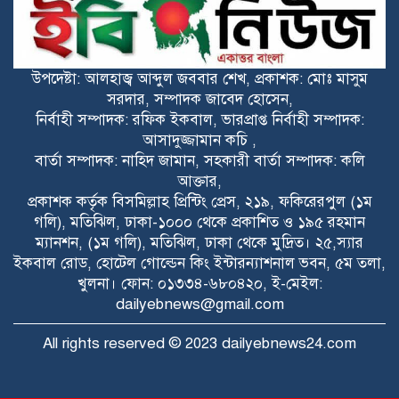
সংবর্ধনা
ফরিদপুরের আলফাডাঙ্গায় বাজার বণিক
উপদেষ্টা: আলহাজ্ব আব্দুল জববার শেখ, প্রকাশক: মোঃ মাসুম
সমিতির নতুন আহ্বায়ক কমিটি গঠন
সরদার, সম্পাদক জাবেদ হোসেন,
নির্বাহী সম্পাদক: রফিক ইকবাল, ভারপ্রাপ্ত নির্বাহী সম্পাদক:
ফরিদপুরের আলফাডাঙ্গায় জমি সংক্রান্ত
আসাদুজ্জামান কচি ,
বিরোধের জেরে হামলা আহত তিন
বার্তা সম্পাদক: নাহিদ জামান, সহকারী বার্তা সম্পাদক: কলি
আক্তার,
প্রকাশক কর্তৃক বিসমিল্লাহ প্রিন্টিং প্রেস, ২১৯, ফকিরেরপুল (১ম
ইসলামী আন্দোলন বাংলাদেশ রংপুর জেলা
গলি), মতিঝিল, ঢাকা-১০০০ থেকে প্রকাশিত ও ১৯৫ রহমান
কমিটির শপথ গ্রহণ অনুষ্ঠিত
ম্যানশন, (১ম গলি), মতিঝিল, ঢাকা থেকে মুদ্রিত। ২৫,স্যার
ইকবাল রোড, হোটেল গোল্ডেন কিং ইন্টারন্যাশনাল ভবন, ৫ম তলা,
খুলনা। ফোন: ০১৩৩৪-৬৮০৪২০, ই-মেইল:
dailyebnews@gmail.com
All rights reserved © 2023 dailyebnews24.com