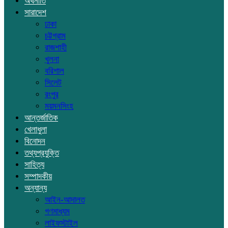
অর্থনীতি
সারাদেশ
ঢাকা
চট্টগ্রাম
রাজশাহী
খুলনা
বরিশাল
সিলেট
রংপুর
ময়মনসিংহ
আন্তর্জাতিক
খেলাধুলা
বিনোদন
তথ্যপ্রযুক্তি
সাহিত্য
সম্পাদকীয়
অন্যান্য
আইন-আদালত
গণমাধ্যম
লাইফস্টাইল