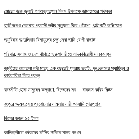
মোরেলগঞ্জে জুলাই গণঅভ্যুত্থান দিবস উপলক্ষে জামায়াতের পথসভা
হাজীগঞ্জের বেলঘরে প্রবাসী স্ত্রীর মৃত্যুকে ঘিরে ধোঁয়াশা, পাল্টাপাল্টি অভিযোগ
ডুমুরিয়ার আন্দুলিয়ায় বিনামূল্যে চক্ষু সেবা ছানি রোগী বাছাই
পরিবার, সমাজ ও দেশ বাঁচাতে ভূরুঙ্গামারীতে মাদকবিরোধী মানববন্ধন
ডুমুরিয়ার তালতলা নদী মাত্র এক বছরেই পুনরায় ভরাট: পুনঃখননের স্থায়িত্ব ও
কার্যকারিতা নিয়ে প্রশ্ন
রাজনীতি হোক মানুষের কল্যাণে, বিভেদের নয়— রায়হান কবির মিল্টন
রংপুরে আত্মহত্যায় প্ররোচনার মামলায় নারী আসামি গ্রেপ্তার ‎
ডিমের ডজন ৬৫ টাকা
কালিহাতীতে ধর্ষকদের ফাঁসির দাবিতে মানব বন্ধন