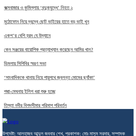
কক্সবাজার ও কুমিল্লায় ‘বন্দুকযুদ্ধে’ নিহত ২
মুঠোফোন নিয়ে দ্বন্দ্বে ছোট ভাইয়ের হাতে বড় ভাই খুন
একশ’র বেশি হ্রদ যে উদ্যানে
কেন সঞ্জয়ের বায়োপিক প্রত্যাখ্যান করেছেন আমির খান?
ডিমলায় সিপিবির স্মরণ সভা
‘সাংবাদিককে থানায় নিয়ে পায়ুপথে জ্বলন্ত মোমের ছ্যাঁকা’
পদ্মা-মেঘনায় ইলিশ ধরা শুরু হচ্ছে
তিস্তা নদীর বিপদসীমার পরিমাপ পরিবর্তন
উপদেষ্টা: আলহাজ্ব আব্দুল জববার শেখ, প্রকাশক: মোঃ মাসুম সরদার, সম্পাদক