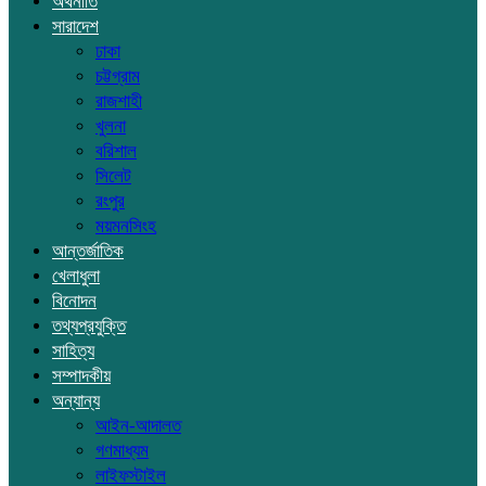
অর্থনীতি
সারাদেশ
ঢাকা
চট্টগ্রাম
রাজশাহী
খুলনা
বরিশাল
সিলেট
রংপুর
ময়মনসিংহ
আন্তর্জাতিক
খেলাধুলা
বিনোদন
তথ্যপ্রযুক্তি
সাহিত্য
সম্পাদকীয়
অন্যান্য
আইন-আদালত
গণমাধ্যম
লাইফস্টাইল