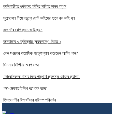
কালিহাতীতে ধর্ষকদের ফাঁসির দাবিতে মানব বন্ধন
মুঠোফোন নিয়ে দ্বন্দ্বে ছোট ভাইয়ের হাতে বড় ভাই খুন
একশ’র বেশি হ্রদ যে উদ্যানে
কক্সবাজার ও কুমিল্লায় ‘বন্দুকযুদ্ধে’ নিহত ২
কেন সঞ্জয়ের বায়োপিক প্রত্যাখ্যান করেছেন আমির খান?
ডিমলায় সিপিবির স্মরণ সভা
‘সাংবাদিককে থানায় নিয়ে পায়ুপথে জ্বলন্ত মোমের ছ্যাঁকা’
পদ্মা-মেঘনায় ইলিশ ধরা শুরু হচ্ছে
তিস্তা নদীর বিপদসীমার পরিমাপ পরিবর্তন