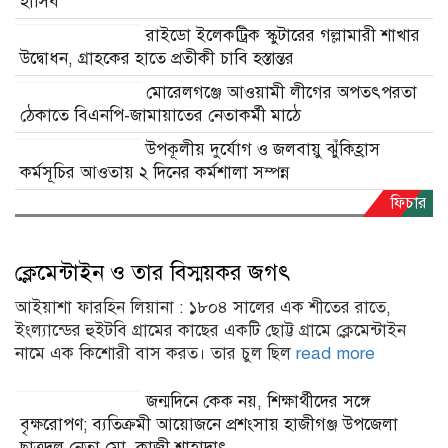
ক্লেমেন্টাইন ও তার বিস্ময়কর জগৎ
আইয়াশা ফারহিন লিয়ানা : ১৮০৪ সালের এক শীতের রাতে,
ইংল্যান্ডের হুইটবি গ্রামের কাছের একটি ছোট্ট গ্রামে ক্লেমেন্টাইন
নামে এক কিশোরী বাস করত। তার চুল ছিল
read more
জন্মদিনে কেক নয়, শিক্ষার্থীদের সঙ্গে
বৃক্ষরোপণ; ব্যতিক্রমী আয়োজনে প্রশংসায় হাজীগঞ্জ উপজেলা
ছাত্রদল নেতা মো. কাজী শাহাদাৎ
ডুমুরিয়ার চুকনগর জিরো পয়েন্ট গোলচত্বরে
সড়ক বিভাগের সংস্কার ও নির্মাণ কাজ শুরু: স্বস্তিতে যাত্রী ও
চালকরা
তিস্তা মহাপরিকল্পনা দ্রুত বাস্তবায়নের দাবিতে
রংপুরে সংবাদ সম্মেলন
হাজীগঞ্জ পৌর ১০ নম্বর ওয়ার্ড বিএনপির
সভাপতি পদে প্রার্থীতা ঘোষণা হেলাল উদ্দিন হেলু মেম্বারের