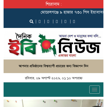
শিরোনাম :
মোরেলগঞ্জে ৯ হাজার ৭৩০ পিস ইয়াবাসহ মাদক ব্
রবিবার, ০৯ অগাস্ট ২০২৬, ০১:১০ অপরাহ্ন
Toggle
খুলনায় ৩,৯৫৮ পিস ইয়াবাসহ ৪ মাদক ব্যবসায়ী
naviga
গ্রেপ্তার
Previous
Next