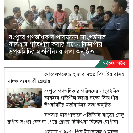
সর্বশেষ নিউজ
মোরেলগঞ্জে ৯ হাজার ৭৩০ পিস ইয়াবাসহ
মাদক ব্যবসায়ী গ্রেপ্তার
রংপুরে গণঅধিকার পরিষদের সাংগঠনিক
কার্যক্রম গতিশীল করার লক্ষ্যে বিভাগীয়
উপকমিটির মতবিনিময় সভা অনুষ্ঠিত
রূপসায় হাসপাতালে প্রতিদিনই বাড়ছে ডেঙ্গু
রুগীর সংখ্যা বেড না পেয়ে ফ্লোরে চিকিৎসা নিচ্ছেন রোগীরা
খুলনায় ৩,৯৫৮ পিস ইয়াবাসহ ৪ মাদক
ব্যবসায়ী গ্রেপ্তার
মোরেলগঞ্জ বৃত্তির ৪২ জন শিক্ষার্থীকে
সংবর্ধনা
জনপ্রিয় নিউজ
ক্ষমতার লড়াই নয়, মানুষের কল্যাণের
ডিমের ডজন ৬৫ টাকা
প্রতিযোগিতা হোক রাজনীতির লক্ষ্য: মুফতি সালেহ আহমাদ
কালিহাতীতে ধর্ষকদের ফাঁসির দাবিতে মানব
মুহিত
বন্ধন
চেয়ারম্যান পদ নয়, মানুষের ভাগ্য বদলাতে