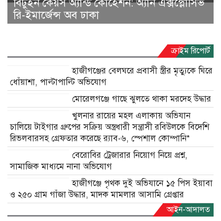
খুলনার রায়ের মহল এলাকায় অভিযান
চালিয়ে টাইগার গ্রুপের সক্রিয় অস্ত্রধারী সন্ত্রাসী রবিউলকে বিদেশি
রিভলবারসহ গ্রেফতার করেছে র‍্যাব-৬, স্পেশাল কোম্পানি*
বেরোবির ট্রেজারার নিয়োগ নিয়ে প্রশ্ন,
সামাজিক মাধ্যমে নানা অভিযোগ
হাজীগঞ্জে পৃথক দুই অভিযানে ১৫ পিস ইয়াবা
ও ২৫০ গ্রাম গাঁজা উদ্ধার, মাদক মামলার আসামি গ্রেপ্তার
আইন-আদালত
মোরেলগঞ্জে ৯ হাজার ৭৩০ পিস ইয়াবাসহ মাদক
ব্যবসায়ী গ্রেপ্তার
মোঃ মাসুম সরদার : বাগেরহাটের মোরেলগঞ্জ উপজেলার
বারইখালী এলাকায় অভিযান চালিয়ে ৯ হাজার ৭৩০ পিস ইয়াবা
ট্যাবলেটসহ মোঃ জাহিদুল ই সলাম ওরফে কালাম (৩৭) নামে এক
মাদক ব্যবসায়ীকে গ্রেপ্তার করেছে
read more