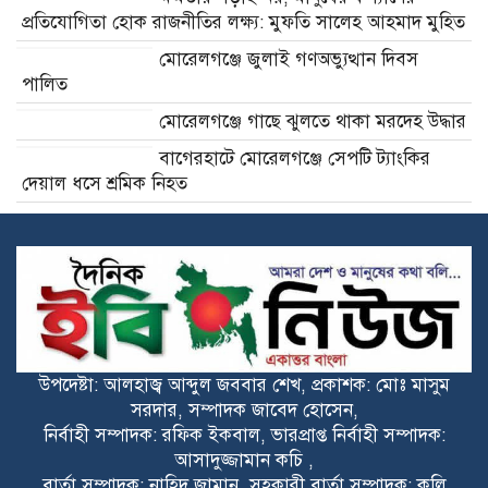
উপদেষ্টা: আলহাজ্ব আব্দুল জববার শেখ, প্রকাশক: মোঃ মাসুম
সরদার, সম্পাদক জাবেদ হোসেন,
নির্বাহী সম্পাদক: রফিক ইকবাল, ভারপ্রাপ্ত নির্বাহী সম্পাদক:
আসাদুজ্জামান কচি ,
বার্তা সম্পাদক: নাহিদ জামান, সহকারী বার্তা সম্পাদক: কলি
আক্তার,
প্রকাশক কর্তৃক বিসমিল্লাহ প্রিন্টিং প্রেস, ২১৯, ফকিরেরপুল (১ম
গলি), মতিঝিল, ঢাকা-১০০০ থেকে প্রকাশিত ও ১৯৫ রহমান
ম্যানশন, (১ম গলি), মতিঝিল, ঢাকা থেকে মুদ্রিত। ২৫,স্যার
ইকবাল রোড, হোটেল গোল্ডেন কিং ইন্টারন্যাশনাল ভবন, ৫ম তলা,
খুলনা। ফোন: ০১৩৩৪-৬৮০৪২০, ই-মেইল:
dailyebnews@gmail.com
All rights reserved © 2023 dailyebnews24.com