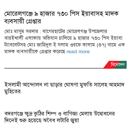
বিনোদন
ইসলামী আন্দোলন না ছাড়ার ঘোষণা মুফতি সালেহ আহমাদ
মুহিতের
‎বদরগঞ্জে ক্ষুদ্র কুঠির শিল্প ও বাণিজ্য মেলায় উদ্বোধনের
দিনেই শুরু হয়েছে অবৈধ লটারি জুয়া
ডুমুরিয়ার চুকনগর জিরো পয়েন্ট গোলচত্বরে সড়ক বিভাগের
সংস্কার ও নির্মাণ কাজ শুরু: স্বস্তিতে যাত্রী ও চালকরা
বিএনপির ঈদ পরবর্তী পুর্নমিলনী ও মোটর শোভাযাত্রা
ভ্রমণ