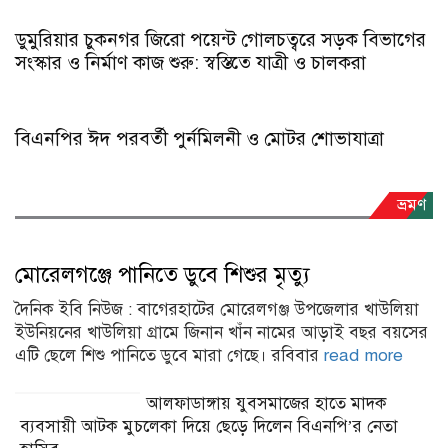
মোরেলগঞ্জে পানিতে ডুবে শিশুর মৃত্যু
দৈনিক ইবি নিউজ : বাগেরহাটের মোরেলগঞ্জ উপজেলার খাউলিয়া
ইউনিয়নের খাউলিয়া গ্রামে জিনান খাঁন নামের আড়াই বছর বয়সের
এটি ছেলে শিশু পানিতে ডুবে মারা গেছে। রবিবার
read more
আলফাডাঙ্গায় যুবসমাজের হাতে মাদক
ব্যবসায়ী আটক মুচলেকা দিয়ে ছেড়ে দিলেন বিএনপি’র নেতা
হাসিব
রাইডো ইলেকট্রিক স্কুটারের গল্লামারী শাখার
উদ্বোধন, গ্রাহকের হাতে প্রতীকী চাবি হস্তান্তর
মোরেলগঞ্জে আওয়ামী লীগের অপতৎপরতা
ঠেকাতে বিএনপি-জামায়াতের নেতাকর্মী মাঠে
উপকূলীয় দুর্যোগ ও জলবায়ু ঝুঁকিহ্রাস
কর্মসূচির আওতায় ২ দিনের কর্মশালা সম্পন্ন
ফিচার