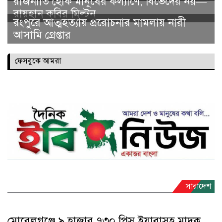
সারাদেশ
মোরেলগঞ্জে ৯ হাজার ৭৩০ পিস ইয়াবাসহ মাদক
ব্যবসায়ী গ্রেপ্তার
মোঃ মাসুম সরদার : বাগেরহাটের মোরেলগঞ্জ উপজেলার
বারইখালী এলাকায় অভিযান চালিয়ে ৯ হাজার ৭৩০ পিস ইয়াবা
ট্যাবলেটসহ মোঃ জাহিদুল ই সলাম ওরফে কালাম (৩৭) নামে এক
মাদক ব্যবসায়ীকে গ্রেপ্তার করেছে
read more
রংপুরে গণঅধিকার পরিষদের সাংগঠনিক
কার্যক্রম গতিশীল করার লক্ষ্যে বিভাগীয়