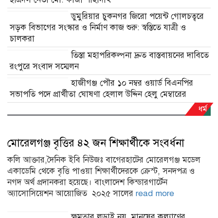
ধর্ম
মোরেলগঞ্জ বৃত্তির ৪২ জন শিক্ষার্থীকে সংবর্ধনা
কলি আক্তার,দৈনিক ইবি নিউজঃ বাগেরহাটের মোরেলগঞ্জ মডেল
একাডেমি থেকে বৃত্তি পাওয়া শিক্ষার্থীদেরকে ক্রেস্ট, সনদপত্র ও
নগদ অর্থ প্রদানকরা হয়েছে। বাংলাদেশ কিন্ডারগার্টেন
অ্যাসোসিয়েশন আয়োজিত ২০২৫ সালের
read more
ক্ষমতার লড়াই নয়, মানুষের কল্যাণের
প্রতিযোগিতা হোক রাজনীতির লক্ষ্য: মুফতি সালেহ আহমাদ মুহিত
মোরেলগঞ্জে জুলাই গণঅভ্যুত্থান দিবস
পালিত
মোরেলগঞ্জে গাছে ঝুলতে থাকা মরদেহ উদ্ধার
বাগেরহাটে মোরেলগঞ্জে সেপটি ট্যাংকির
দেয়াল ধসে শ্রমিক নিহত