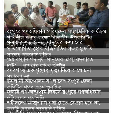
সালেহ আহমাদ মুহিত
চেয়ারম্যান পদ নয়, মানুষের ভাগ্য বদলাতে
চাই’— রায়হান কবির মিল্টন
বদরগঞ্জে এক গৃহবধু মৃত্যু নিয়ে আলোচনা
সমালোচনা
ইসলামী আন্দোলন বাংলাদেশ রংপুর জেলা
কমিটির শপথ গ্রহণ অনুষ্ঠিত
‎জুলাই গণ-অভ্যুত্থান দিবসে রংপুরে গণঅধিকার
পরিষদের শ্রদ্ধাঞ্জলি ‎
‎শহীদদের আত্মত্যাগ বৃথা যেতে দেওয়া হবে না:
মুফতি সালেহ আহমাদ মুহিত ‎
রাজনীতি হোক মানুষের কল্যাণে, বিভেদের নয়—
রায়হান কবির মিল্টন
রংপুরে আত্মহত্যায় প্ররোচনার মামলায় নারী
আসামি গ্রেপ্তার ‎
ফেসবুকে আমরা