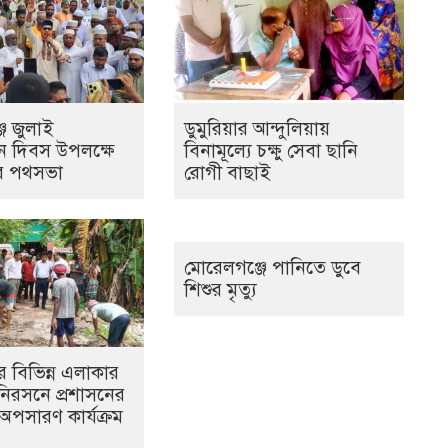
ে জুলাই
ডুমুরিয়ার আন্দুলিয়ায়
থান দিবস উপলক্ষে
বিনামূল্যে চক্ষু সেবা ছানি
র পথসভা
রোগী বাছাই
মোরেলগঞ্জে পানিতে ডুবে
শিশুর মৃত্যু
র বিভিন্ন এলাকার
নিরসনে প্রশাসনের
 অপসারণ কার্যক্রম