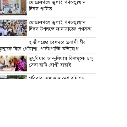
মোরেলগঞ্জে জুলাই গণঅভ্যুত্থান
দিবস পালিত
মোরেলগঞ্জে জুলাই গণঅভ্যুত্থান
দিবস উপলক্ষে জামায়াতের পথসভা
হাজীগঞ্জের বেলঘরে প্রবাসী স্ত্রীর
মৃত্যুকে ঘিরে ধোঁয়াশা, পাল্টাপাল্টি অভিযোগ
ডুমুরিয়ার আন্দুলিয়ায় বিনামূল্যে চক্ষু
সেবা ছানি রোগী বাছাই
পরিবার, সমাজ ও দেশ বাঁচাতে
ভূরুঙ্গামারীতে মাদকবিরোধী
মানববন্ধন
ডুমুরিয়ার তালতলা নদী মাত্র এক
বছরেই পুনরায় ভরাট: পুনঃখননের
স্থায়িত্ব ও কার্যকারিতা নিয়ে প্রশ্ন
রাজনীতি হোক মানুষের কল্যাণে,