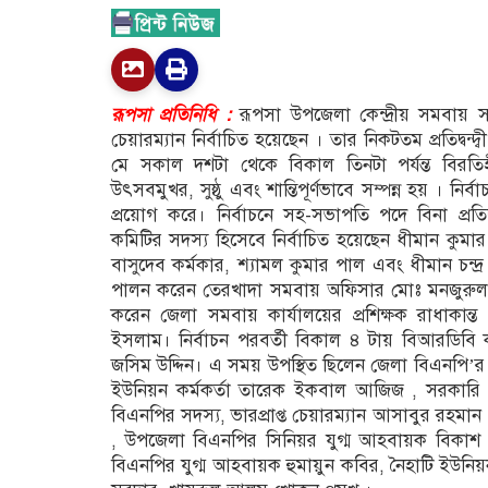
রূপসা প্রতিনিধি :
রূপসা উপজেলা কেন্দ্রীয় সমবায় 
চেয়ারম্যান নির্বাচিত হয়েছেন । তার নিকটতম প্রতিদ্ব
মে সকাল দশটা থেকে বিকাল তিনটা পর্যন্ত বিরতিহী
উৎসবমুখর, সুষ্ঠু এবং শান্তিপূর্ণভাবে সম্পন্ন হয় 
প্রয়োগ করে। নির্বাচনে সহ-সভাপতি পদে বিনা প্রতিদ্
কমিটির সদস্য হিসেবে নির্বাচিত হয়েছেন ধীমান কুমার দাস
বাসুদেব কর্মকার, শ্যামল কুমার পাল এবং ধীমান চন্দ্
পালন করেন তেরখাদা সমবায় অফিসার মোঃ মনজুরুল কব
করেন জেলা সমবায় কার্যালয়ের প্রশিক্ষক রাধাক
ইসলাম। নির্বাচন পরবর্তী বিকাল ৪ টায় বিআরডিবি 
জসিম উদ্দিন। এ সময় উপস্থিত ছিলেন জেলা বিএনপি’র
ইউনিয়ন কর্মকর্তা তারেক ইকবাল আজিজ , সরকারি পল্লী
বিএনপির সদস্য, ভারপ্রাপ্ত চেয়ারম্যান আসাবুর রহম
, উপজেলা বিএনপির সিনিয়র যুগ্ম আহবায়ক বিকাশ
বিএনপির যুগ্ম আহবায়ক হুমায়ুন কবির, নৈহাটি ইউনিয়ন