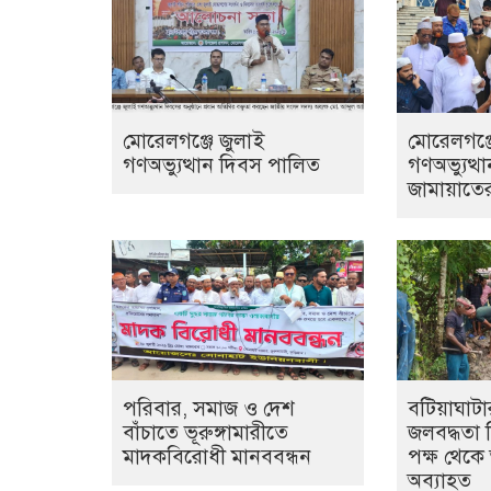
মোরেলগঞ্জে জুলাই
মোরেলগঞ্জ
গণঅভ্যুত্থান দিবস পালিত
গণঅভ্যুত্
জামায়াতে
পরিবার, সমাজ ও দেশ
বটিয়াঘাটা
বাঁচাতে ভূরুঙ্গামারীতে
জলবদ্ধতা 
মাদকবিরোধী মানববন্ধন
পক্ষ থেকে
অব্যাহত