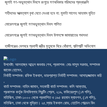
‎জুলাই গণ-অভ্যুত্থান দিবসে রংপুরে গণঅধিকার পরিষদের শ্রদ্ধাঞ্জলি ‎
‎শহীদদের আত্মত্যাগ বৃথা যেতে দেওয়া হবে না: মুফতি সালেহ আহমাদ মুহিত ‎
মোরেলগঞ্জে জুলাই গণঅভ্যুত্থান দিবস পালিত
মোরেলগঞ্জে জুলাই গণঅভ্যুত্থান দিবস উপলক্ষে জামায়াতের পথসভা
হাজীগঞ্জের বেলঘরে প্রবাসী স্ত্রীর মৃত্যুকে ঘিরে ধোঁয়াশা, পাল্টাপাল্টি অভিযোগ
উপদেষ্টা: আলহাজ্ব আব্দুল জববার শেখ, প্রকাশক: মোঃ মাসুম সরদার, সম্পাদক
জাবেদ হোসেন,
নির্বাহী সম্পাদক: রফিক ইকবাল, ভারপ্রাপ্ত নির্বাহী সম্পাদক: আসাদুজ্জামান কচি
,
বার্তা সম্পাদক: নাহিদ জামান, সহকারী বার্তা সম্পাদক: কলি আক্তার,
প্রকাশক কর্তৃক বিসমিল্লাহ প্রিন্টিং প্রেস, ২১৯, ফকিরেরপুল (১ম গলি),
মতিঝিল, ঢাকা-১০০০ থেকে প্রকাশিত ও ১৯৫ রহমান ম্যানশন, (১ম গলি),
মতিঝিল, ঢাকা থেকে মুদ্রিত। ২৫,স্যার ইকবাল রোড, হোটেল গোল্ডেন কিং