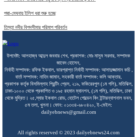
পদ্মা-মেঘনায় ইলিশ ধরা শুরু হচ্ছে
তিস্তা নদীর বিপদসীমার পরিমাপ পরিবর্তন
উপদেষ্টা: আলহাজ্ব আব্দুল জববার শেখ, প্রকাশক: মোঃ মাসুম সরদার, সম্পাদক
জাবেদ হোসেন,
নির্বাহী সম্পাদক: রফিক ইকবাল, ভারপ্রাপ্ত নির্বাহী সম্পাদক: আসাদুজ্জামান কচি ,
বার্তা সম্পাদক: নাহিদ জামান, সহকারী বার্তা সম্পাদক: কলি আক্তার,
প্রকাশক কর্তৃক বিসমিল্লাহ প্রিন্টিং প্রেস, ২১৯, ফকিরেরপুল (১ম গলি), মতিঝিল,
ঢাকা-১০০০ থেকে প্রকাশিত ও ১৯৫ রহমান ম্যানশন, (১ম গলি), মতিঝিল, ঢাকা
থেকে মুদ্রিত। ২৫,স্যার ইকবাল রোড, হোটেল গোল্ডেন কিং ইন্টারন্যাশনাল ভবন,
৫ম তলা, খুলনা। ফোন: ০১৩৩৪-৬৮০৪২০, ই-মেইল:
dailyebnews@gmail.com
All rights reserved © 2023 dailyebnews24.com