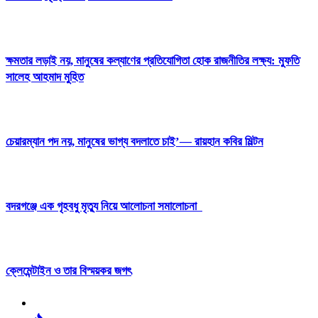
ক্ষমতার লড়াই নয়, মানুষের কল্যাণের প্রতিযোগিতা হোক রাজনীতির লক্ষ্য: মুফতি
সালেহ আহমাদ মুহিত
চেয়ারম্যান পদ নয়, মানুষের ভাগ্য বদলাতে চাই’— রায়হান কবির মিল্টন
বদরগঞ্জে এক গৃহবধু মৃত্যু নিয়ে আলোচনা সমালোচনা
ক্লেমেন্টাইন ও তার বিস্ময়কর জগৎ