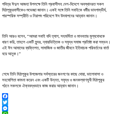
পবিত্র ঈদুল আজহা উপলক্ষে তিনি প্রবাসীসহ দেশ-বিদেশে অবস্থানরত সকল
মিঠাপুকুরবাসীকেও শুভেচ্ছা জানান। একই সঙ্গে তিনি সবাইকে ধর্মীয় ভাবগাম্ভীর্য,
পারস্পরিক সম্প্রীতি ও নিরাপদ পরিবেশে ঈদ উদযাপনের আহ্বান জানান।
তিনি আরও বলেন, “আমরা সবাই যদি ত্যাগ, সহমর্মিতা ও মানবতার মূল্যবোধকে
ধারণ করি, তাহলে একটি সুন্দর, ন্যায়ভিত্তিক ও সমৃদ্ধ সমাজ প্রতিষ্ঠা করা সম্ভব।
এই ঈদ আমাদের ব্যক্তিগত, সামাজিক ও জাতীয় জীবনে ইতিবাচক পরিবর্তনের বার্তা
বয়ে আনুক।”
শেষে তিনি মিঠাপুকুর উপজেলার সর্বস্তরের জনগণের কাছে দোয়া, ভালোবাসা ও
সহযোগিতা কামনা করেন এবং একটি উন্নত, সমৃদ্ধ ও জনকল্যাণমুখী মিঠাপুকুর
গঠনে সকলকে ঐক্যবদ্ধভাবে কাজ করার আহ্বান জানান।
Facebook
Twitter