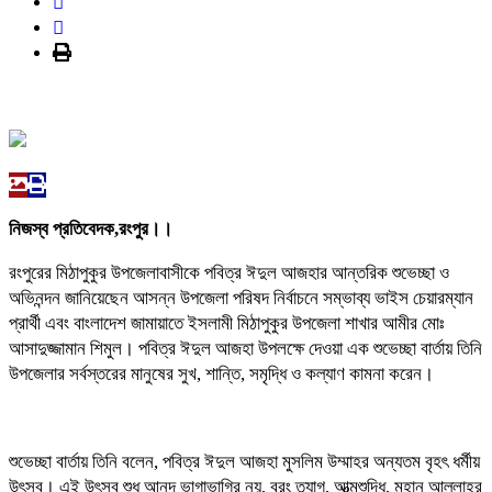
নিজস্ব প্রতিবেদক,রংপুর।।
রংপুরের মিঠাপুকুর উপজেলাবাসীকে পবিত্র ঈদুল আজহার আন্তরিক শুভেচ্ছা ও
অভিনন্দন জানিয়েছেন আসন্ন উপজেলা পরিষদ নির্বাচনে সম্ভাব্য ভাইস চেয়ারম্যান
প্রার্থী এবং বাংলাদেশ জামায়াতে ইসলামী মিঠাপুকুর উপজেলা শাখার আমীর মোঃ
আসাদুজ্জামান শিমুল। পবিত্র ঈদুল আজহা উপলক্ষে দেওয়া এক শুভেচ্ছা বার্তায় তিনি
উপজেলার সর্বস্তরের মানুষের সুখ, শান্তি, সমৃদ্ধি ও কল্যাণ কামনা করেন।
শুভেচ্ছা বার্তায় তিনি বলেন, পবিত্র ঈদুল আজহা মুসলিম উম্মাহর অন্যতম বৃহৎ ধর্মীয়
উৎসব। এই উৎসব শুধু আনন্দ ভাগাভাগির নয়, বরং ত্যাগ, আত্মশুদ্ধি, মহান আল্লাহর