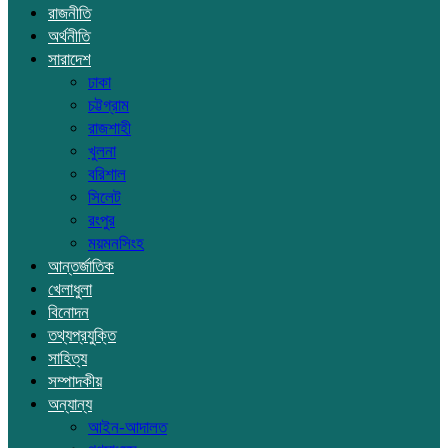
রাজনীতি
অর্থনীতি
সারাদেশ
ঢাকা
চট্টগ্রাম
রাজশাহী
খুলনা
বরিশাল
সিলেট
রংপুর
ময়মনসিংহ
আন্তর্জাতিক
খেলাধুলা
বিনোদন
তথ্যপ্রযুক্তি
সাহিত্য
সম্পাদকীয়
অন্যান্য
আইন-আদালত