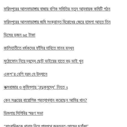
ফরিদপুরের আলফাডাঙ্গায় বাজার বণিক সমিতির নতুন আহ্বায়ক কমিটি গঠন
ফরিদপুরের আলফাডাঙ্গায় জমি সংক্রান্ত বিরোধের জেরে হামলা আহত তিন
ডিমের ডজন ৬৫ টাকা
কালিহাতীতে ধর্ষকদের ফাঁসির দাবিতে মানব বন্ধন
মুঠোফোন নিয়ে দ্বন্দ্বে ছোট ভাইয়ের হাতে বড় ভাই খুন
একশ’র বেশি হ্রদ যে উদ্যানে
কক্সবাজার ও কুমিল্লায় ‘বন্দুকযুদ্ধে’ নিহত ২
কেন সঞ্জয়ের বায়োপিক প্রত্যাখ্যান করেছেন আমির খান?
ডিমলায় সিপিবির স্মরণ সভা
‘সাংবাদিককে থানায় নিয়ে পায়ুপথে জ্বলন্ত মোমের ছ্যাঁকা’