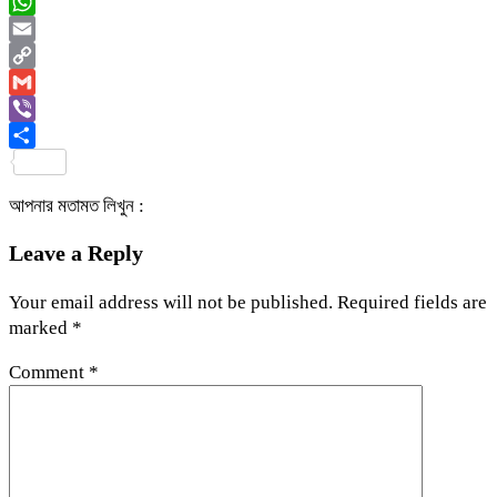
Messenger
WhatsApp
Email
Copy
Link
Gmail
Viber
Share
আপনার মতামত লিখুন :
Leave a Reply
Your email address will not be published.
Required fields are
marked
*
Comment
*