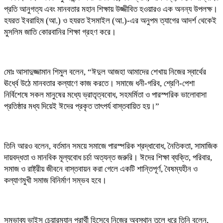
প্রতি আনুগত্য এবং মানবতার মহান শিক্ষায় উজ্জীবিত হওয়ারও এক অনন্য উপলক্ষ।
হযরত ইবরাহিম (আ.) ও হযরত ইসমাইল (আ.)-এর অনুপম ত্যাগের আদর্শ থেকেই
মুসলিম জাতি কোরবানির শিক্ষা গ্রহণ করে।
মোঃ আসাদুজ্জামান শিমুল বলেন, “ঈদুল আজহা আমাদের শেখায় নিজের স্বার্থের
ঊর্ধ্বে উঠে মানবতার কল্যাণে কাজ করতে। সমাজে ধনী-গরিব, শ্রেণি-পেশা
নির্বিশেষে সকল মানুষের মধ্যে ভ্রাতৃত্ববোধ, সহমর্মিতা ও পারস্পরিক ভালোবাসা
প্রতিষ্ঠার মধ্য দিয়েই ঈদের প্রকৃত তাৎপর্য বাস্তবায়িত হয়।”
তিনি আরও বলেন, বর্তমান সময়ে সমাজে পারস্পরিক শ্রদ্ধাবোধ, নৈতিকতা, সামাজিক
দায়বদ্ধতা ও মানবিক মূল্যবোধ চর্চা অত্যন্ত জরুরি। ঈদের শিক্ষা ব্যক্তি, পরিবার,
সমাজ ও রাষ্ট্রীয় জীবনে বাস্তবায়ন করা গেলে একটি শান্তিপূর্ণ, বৈষম্যহীন ও
কল্যাণমুখী সমাজ বিনির্মাণ সম্ভব হবে।
সম্ভাব্য ভাইস চেয়ারম্যান প্রার্থী হিসেবে নিজের অবস্থান তুলে ধরে তিনি বলেন,