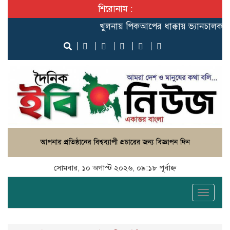
শিরোনাম :
খুলনায় পিকআপের ধাক্কায় ভ্যানচালক নি
সোমবার, ১০ অগাস্ট ২০২৬, ০৯:১৮ পূর্বাহ্ন
Toggle
naviga