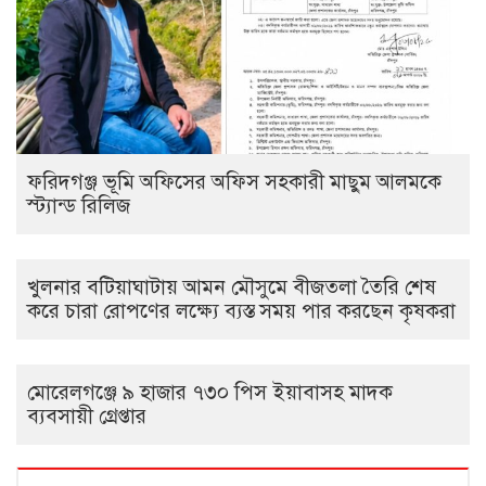
ফরিদগঞ্জ ভূমি অফিসের অফিস সহকারী মাছুম আলমকে
স্ট্যান্ড রিলিজ
খুলনার বটিয়াঘাটায় আমন মৌসুমে বীজতলা তৈরি শেষ
করে চারা রোপণের লক্ষ্যে ব্যস্ত সময় পার করছেন কৃষকরা
মোরেলগঞ্জে ৯ হাজার ৭৩০ পিস ইয়াবাসহ মাদক
ব্যবসায়ী গ্রেপ্তার