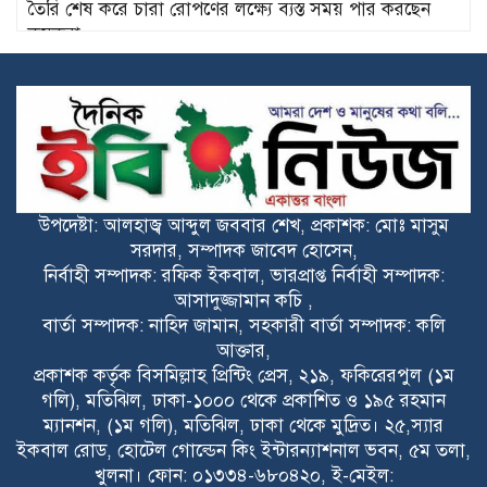
তৈরি শেষ করে চারা রোপণের লক্ষ্যে ব্যস্ত সময় পার করছেন
কৃষকরা
মোরেলগঞ্জে ৯ হাজার ৭৩০ পিস ইয়াবাসহ
মাদক ব্যবসায়ী গ্রেপ্তার
রংপুরে গণঅধিকার পরিষদের সাংগঠনিক
কার্যক্রম গতিশীল করার লক্ষ্যে বিভাগীয়
উপকমিটির মতবিনিময় সভা অনুষ্ঠিত
রূপসায় হাসপাতালে প্রতিদিনই বাড়ছে ডেঙ্গু
উপদেষ্টা: আলহাজ্ব আব্দুল জববার শেখ, প্রকাশক: মোঃ মাসুম
রুগীর সংখ্যা বেড না পেয়ে ফ্লোরে চিকিৎসা
সরদার, সম্পাদক জাবেদ হোসেন,
নিচ্ছেন রোগীরা
নির্বাহী সম্পাদক: রফিক ইকবাল, ভারপ্রাপ্ত নির্বাহী সম্পাদক:
আসাদুজ্জামান কচি ,
খুলনায় ৩,৯৫৮ পিস ইয়াবাসহ ৪ মাদক
বার্তা সম্পাদক: নাহিদ জামান, সহকারী বার্তা সম্পাদক: কলি
ব্যবসায়ী গ্রেপ্তার
আক্তার,
প্রকাশক কর্তৃক বিসমিল্লাহ প্রিন্টিং প্রেস, ২১৯, ফকিরেরপুল (১ম
গলি), মতিঝিল, ঢাকা-১০০০ থেকে প্রকাশিত ও ১৯৫ রহমান
ম্যানশন, (১ম গলি), মতিঝিল, ঢাকা থেকে মুদ্রিত। ২৫,স্যার
ইকবাল রোড, হোটেল গোল্ডেন কিং ইন্টারন্যাশনাল ভবন, ৫ম তলা,
খুলনা। ফোন: ০১৩৩৪-৬৮০৪২০, ই-মেইল: