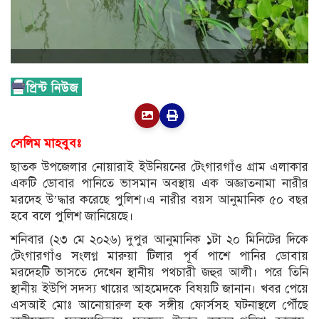
সেলিম মাহবুবঃ
ছাতক উপজেলার নোয়ারাই ইউনিয়নের টেংগারগাঁও গ্রাম এলাকার
একটি ডোবার পানিতে ভাসমান অবস্থায় এক অজ্ঞাতনামা নারীর
মরদেহ উ’দ্ধার করেছে পুলিশ।এ নারীর বয়স আনুমানিক ৫০ বছর
হবে বলে পুলিশ জানিয়েছে।
শনিবার (২৩ মে ২০২৬) দুপুর আনুমানিক ১টা ২০ মিনিটের দিকে
টেংগারগাঁও সংলগ্ন মারুয়া টিলার পূর্ব পাশে পানির ডোবায়
মরদেহটি ভাসতে দেখেন স্থানীয় পথচারী জহুর আলী। পরে তিনি
স্থানীয় ইউপি সদস্য খায়ের আহমেদকে বিষয়টি জানান। খবর পেয়ে
এসআই মোঃ আনোয়ারুল হক সঙ্গীয় ফোর্সসহ ঘটনাস্থলে পৌঁছে