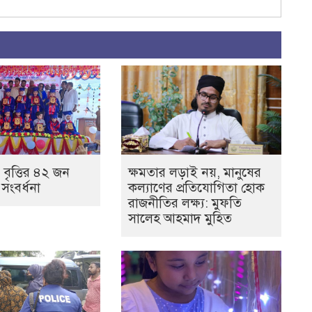
 বৃত্তির ৪২ জন
ক্ষমতার লড়াই নয়, মানুষের
ে সংবর্ধনা
কল্যাণের প্রতিযোগিতা হোক
রাজনীতির লক্ষ্য: মুফতি
সালেহ আহমাদ মুহিত