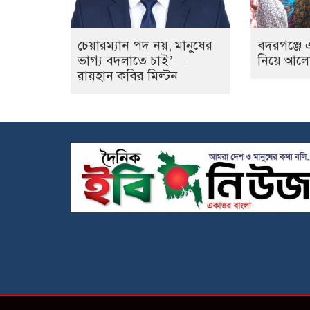
চেয়ারম্যান পদ নয়, মানুষের
বদরগঞ্জে এ
ভাগ্য বদলাতে চাই’—
নিয়ে আল
রায়হান কবির মিল্টন