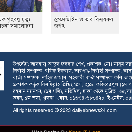
ক গৃহবধু মৃত্যু
ক্লেমেন্টাইন ও তার বিস্ময়কর
োচনা সমালোচনা
জগৎ
উপদেষ্টা: আলহাজ্ব আব্দুল জববার শেখ, প্রকাশক: মোঃ মাসুম স
নির্বাহী সম্পাদক: রফিক ইকবাল, ভারপ্রাপ্ত নির্বাহী সম্পাদক: আস
বার্তা সম্পাদক: নাহিদ জামান, সহকারী বার্তা সম্পাদক: কলি আক্
প্রকাশক কর্তৃক বিসমিল্লাহ প্রিন্টিং প্রেস, ২১৯, ফকিরেরপুল (
রহমান ম্যানশন, (১ম গলি), মতিঝিল, ঢাকা থেকে মুদ্রিত। ২৫,স্
ভবন, ৫ম তলা, খুলনা। ফোন: ০১৩৩৪-৬৮০৪২০, ই-মেইল: d
All rights reserved © 2023 dailyebnews24.com