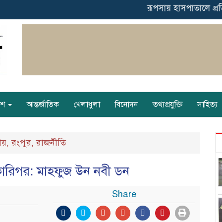
রূপসায় হাসপাতালে প্রতিদিনই ব
েশ
আন্তর্জাতিক
খেলাধুলা
বিনোদন
তথ্যপ্রযুক্তি
সাহিত্য
ীয়
রংপুর
রাজনীতি
,
,
 কারিগর: মাহফুজ উন নবী ডন
Share