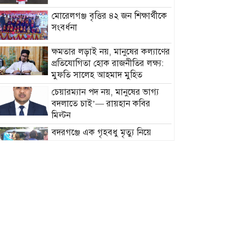
মোরেলগঞ্জ বৃত্তির ৪২ জন শিক্ষার্থীকে
সংবর্ধনা
ক্ষমতার লড়াই নয়, মানুষের কল্যাণের
প্রতিযোগিতা হোক রাজনীতির লক্ষ্য:
মুফতি সালেহ আহমাদ মুহিত
চেয়ারম্যান পদ নয়, মানুষের ভাগ্য
বদলাতে চাই’— রায়হান কবির
মিল্টন
বদরগঞ্জে এক গৃহবধু মৃত্যু নিয়ে
আলোচনা সমালোচনা
ক্লেমেন্টাইন ও তার বিস্ময়কর জগৎ
বাংলাদেশ প্রেসক্লাব ইউএইর
সভাপতিতে সংবর্ধনা