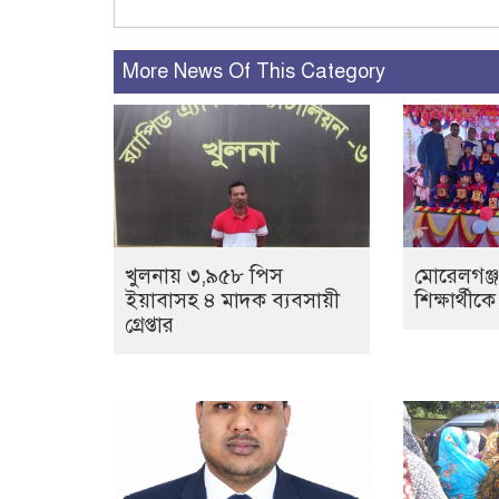
More News Of This Category
খুলনায় ৩,৯৫৮ পিস
মোরেলগঞ্জ
ইয়াবাসহ ৪ মাদক ব্যবসায়ী
শিক্ষার্থীক
গ্রেপ্তার