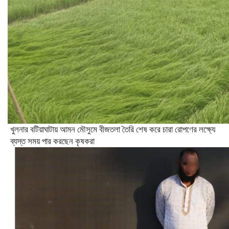
খুলনার বটিয়াঘাটায় আমন মৌসুমে বীজতলা তৈরি শেষ করে চারা রোপণের লক্ষ্যে
ব্যস্ত সময় পার করছেন কৃষকরা