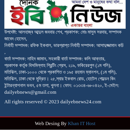
উপদেষ্টা: আলহাজ্ব আব্দুল জববার শেখ, প্রকাশক: মোঃ মাসুম সরদার, সম্পাদক
জাবেদ হোসেন,
নির্বাহী সম্পাদক: রফিক ইকবাল, ভারপ্রাপ্ত নির্বাহী সম্পাদক: আসাদুজ্জামান কচি
,
বার্তা সম্পাদক: নাহিদ জামান, সহকারী বার্তা সম্পাদক: কলি আক্তার,
প্রকাশক কর্তৃক বিসমিল্লাহ প্রিন্টিং প্রেস, ২১৯, ফকিরেরপুল (১ম গলি),
মতিঝিল, ঢাকা-১০০০ থেকে প্রকাশিত ও ১৯৫ রহমান ম্যানশন, (১ম গলি),
মতিঝিল, ঢাকা থেকে মুদ্রিত। ২৫,স্যার ইকবাল রোড, হোটেল গোল্ডেন কিং
ইন্টারন্যাশনাল ভবন, ৫ম তলা, খুলনা। ফোন: ০১৩৩৪-৬৮০৪২০, ই-মেইল:
dailyebnews@gmail.com
All rights reserved © 2023 dailyebnews24.com
Web Desing By
Khan IT Host