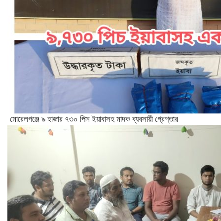
মোরেলগঞ্জে ৯ হাজার ৭৩০ পিস ইয়াবাসহ মাদক ব্যবসায়ী গ্রেপ্তার