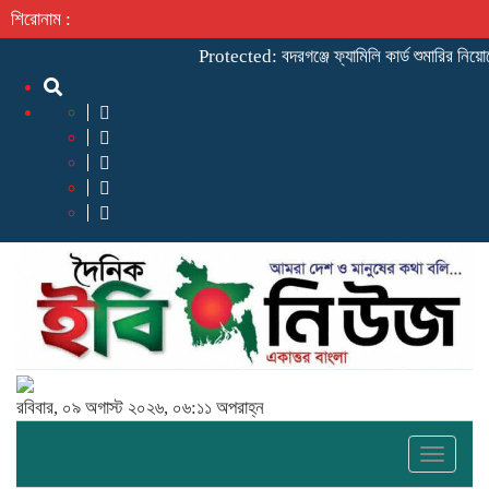
শিরোনাম :
Protected: ‎বদরগঞ্জে ফ্যামিলি কার্ড শুমারির নিয়োগে ব্যাপক ‘অন
রবিবার, ০৯ অগাস্ট ২০২৬, ০৬:১১ অপরাহ্ন
Toggle
naviga