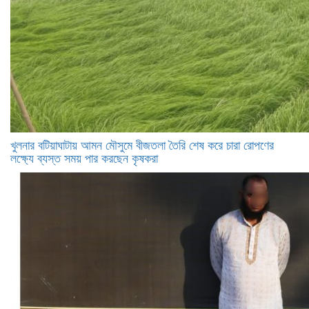
খুলনার বটিয়াঘাটায় আমন মৌসুমে বীজতলা তৈরি শেষ করে চারা রোপণের
লক্ষ্যে ব্যস্ত সময় পার করছেন কৃষকরা