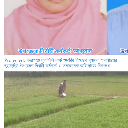
Protected: ‎বদরগঞ্জে ফ্যামিলি কার্ড শুমারির নিয়োগে ব্যাপক ‘অনিয়মের
ছড়াছড়ি’ উপজেলা নির্বাহী কর্মকর্তা ও সমাজসেবা অফিসারের বিরুদ্ধে