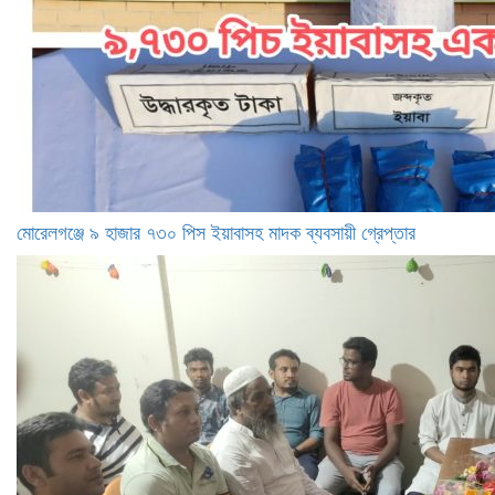
মোরেলগঞ্জে ৯ হাজার ৭৩০ পিস ইয়াবাসহ মাদক ব্যবসায়ী গ্রেপ্তার