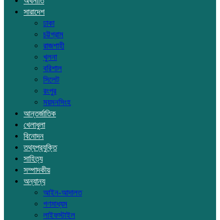
অর্থনীতি
সারাদেশ
ঢাকা
চট্টগ্রাম
রাজশাহী
খুলনা
বরিশাল
সিলেট
রংপুর
ময়মনসিংহ
আন্তর্জাতিক
খেলাধুলা
বিনোদন
তথ্যপ্রযুক্তি
সাহিত্য
সম্পাদকীয়
অন্যান্য
আইন-আদালত
গণমাধ্যম
লাইফস্টাইল