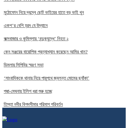
মুঠোফোন নিয়ে দ্বন্দ্বে ছোট ভাইয়ের হাতে বড় ভাই খুন
একশ’র বেশি হ্রদ যে উদ্যানে
কক্সবাজার ও কুমিল্লায় ‘বন্দুকযুদ্ধে’ নিহত ২
কেন সঞ্জয়ের বায়োপিক প্রত্যাখ্যান করেছেন আমির খান?
ডিমলায় সিপিবির স্মরণ সভা
‘সাংবাদিককে থানায় নিয়ে পায়ুপথে জ্বলন্ত মোমের ছ্যাঁকা’
পদ্মা-মেঘনায় ইলিশ ধরা শুরু হচ্ছে
তিস্তা নদীর বিপদসীমার পরিমাপ পরিবর্তন