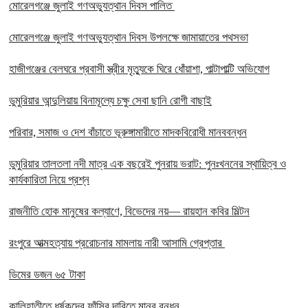
মোরেলগঞ্জে জুলাই গণঅভ্যুত্থান দিবস পালিত
মোরেলগঞ্জে জুলাই গণঅভ্যুত্থান দিবস উপলক্ষে জামায়াতের পথসভা
হাজীগঞ্জের বেলঘরে প্রবাসী স্ত্রীর মৃত্যুকে ঘিরে ধোঁয়াশা, পাল্টাপাল্টি অভিযোগ
ডুমুরিয়ার আন্দুলিয়ায় বিনামূল্যে চক্ষু সেবা ছানি রোগী বাছাই
পরিবার, সমাজ ও দেশ বাঁচাতে ভূরুঙ্গামারীতে মাদকবিরোধী মানববন্ধন
ডুমুরিয়ার তালতলা নদী মাত্র এক বছরেই পুনরায় ভরাট: পুনঃখননের স্থায়িত্ব ও
কার্যকারিতা নিয়ে প্রশ্ন
রাজনীতি হোক মানুষের কল্যাণে, বিভেদের নয়— রায়হান কবির মিল্টন
রংপুরে আত্মহত্যায় প্ররোচনার মামলায় নারী আসামি গ্রেপ্তার ‎
ডিমের ডজন ৬৫ টাকা
কালিহাতীতে ধর্ষকদের ফাঁসির দাবিতে মানব বন্ধন