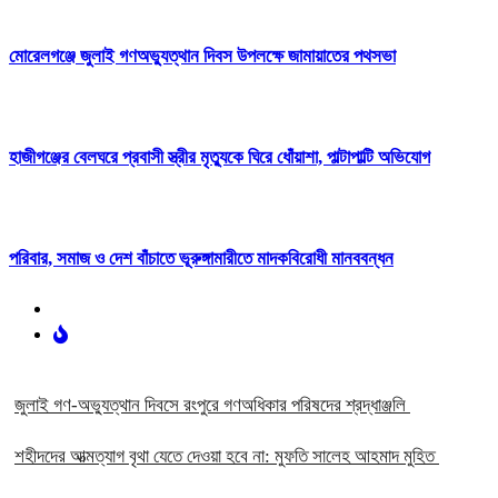
মোরেলগঞ্জে জুলাই গণঅভ্যুত্থান দিবস উপলক্ষে জামায়াতের পথসভা
হাজীগঞ্জের বেলঘরে প্রবাসী স্ত্রীর মৃত্যুকে ঘিরে ধোঁয়াশা, পাল্টাপাল্টি অভিযোগ
পরিবার, সমাজ ও দেশ বাঁচাতে ভূরুঙ্গামারীতে মাদকবিরোধী মানববন্ধন
‎জুলাই গণ-অভ্যুত্থান দিবসে রংপুরে গণঅধিকার পরিষদের শ্রদ্ধাঞ্জলি ‎
‎শহীদদের আত্মত্যাগ বৃথা যেতে দেওয়া হবে না: মুফতি সালেহ আহমাদ মুহিত ‎