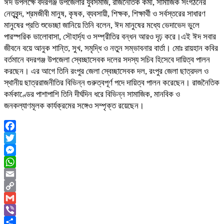
ঈদ উপলক্ষে বদরগঞ্জ উপজেলার যুবসমাজ, রাজনৈতিক কর্মী, সামাজিক সংগঠনের
নেতৃবৃন্দ, শ্রমজীবী মানুষ, কৃষক, ব্যবসায়ী, শিক্ষক, শিক্ষার্থী ও সর্বস্তরের সাধারণ
মানুষের প্রতি শুভেচ্ছা জানিয়ে তিনি বলেন, ঈদ মানুষের মধ্যে ভেদাভেদ ভুলে
পারস্পরিক ভালোবাসা, সৌহার্দ্য ও সম্প্রীতির বন্ধন আরও দৃঢ় করে।এই ঈদ সবার
জীবনে বয়ে আনুক শান্তি, সুখ, সমৃদ্ধি ও নতুন সম্ভাবনার বার্তা। মোঃ রায়হান কবির
বর্তমানে বদরগঞ্জ উপজেলা স্বেচ্ছাসেবক দলের সদস্য সচিব হিসেবে দায়িত্ব পালন
করছেন। এর আগে তিনি রংপুর জেলা স্বেচ্ছাসেবক দল, রংপুর জেলা ছাত্রদল ও
স্থানীয় ছাত্ররাজনীতির বিভিন্ন গুরুত্বপূর্ণ পদে দায়িত্ব পালন করেছেন। রাজনৈতিক
কর্মকাণ্ডের পাশাপাশি তিনি দীর্ঘদিন ধরে বিভিন্ন সামাজিক, মানবিক ও
জনকল্যাণমূলক কার্যক্রমের সঙ্গেও সম্পৃক্ত রয়েছেন।
Facebook
Twitter
Messenger
WhatsApp
Email
Copy
Link
Gmail
Viber