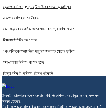
মুঠোফোন নিয়ে দ্বন্দ্বে ছোট ভাইয়ের হাতে বড় ভাই খুন
একশ’র বেশি হ্রদ যে উদ্যানে
কেন সঞ্জয়ের বায়োপিক প্রত্যাখ্যান করেছেন আমির খান?
ডিমলায় সিপিবির স্মরণ সভা
‘সাংবাদিককে থানায় নিয়ে পায়ুপথে জ্বলন্ত মোমের ছ্যাঁকা’
পদ্মা-মেঘনায় ইলিশ ধরা শুরু হচ্ছে
তিস্তা নদীর বিপদসীমার পরিমাপ পরিবর্তন
উপদেষ্টা: আলহাজ্ব আব্দুল জববার শেখ, প্রকাশক: মোঃ মাসুম সরদার, সম্পাদক
জাবেদ হোসেন,
নির্বাহী সম্পাদক: রফিক ইকবাল, ভারপ্রাপ্ত নির্বাহী সম্পাদক: আসাদুজ্জামান কচি ,