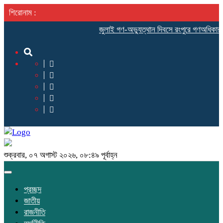
শিরোনাম :
‎জুলাই গণ-অভ্যুত্থান দিবসে রংপুরে গণঅধিকার পরিষ
শুক্রবার, ০৭ অগাস্ট ২০২৬, ০৮:৪৯ পূর্বাহ্ন
Toggle
navigation
প্রচ্ছদ
জাতীয়
রাজনীতি