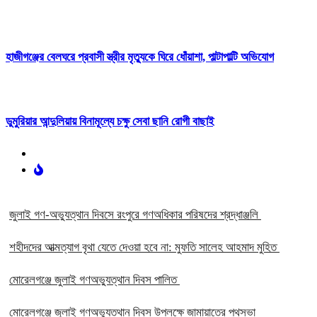
হাজীগঞ্জের বেলঘরে প্রবাসী স্ত্রীর মৃত্যুকে ঘিরে ধোঁয়াশা, পাল্টাপাল্টি অভিযোগ
ডুমুরিয়ার আন্দুলিয়ায় বিনামূল্যে চক্ষু সেবা ছানি রোগী বাছাই
‎জুলাই গণ-অভ্যুত্থান দিবসে রংপুরে গণঅধিকার পরিষদের শ্রদ্ধাঞ্জলি ‎
‎শহীদদের আত্মত্যাগ বৃথা যেতে দেওয়া হবে না: মুফতি সালেহ আহমাদ মুহিত ‎
মোরেলগঞ্জে জুলাই গণঅভ্যুত্থান দিবস পালিত
মোরেলগঞ্জে জুলাই গণঅভ্যুত্থান দিবস উপলক্ষে জামায়াতের পথসভা