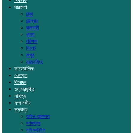
অর্থনীতি
সারাদেশ
ঢাকা
চট্টগ্রাম
রাজশাহী
খুলনা
বরিশাল
সিলেট
রংপুর
ময়মনসিংহ
আন্তর্জাতিক
খেলাধুলা
বিনোদন
তথ্যপ্রযুক্তি
সাহিত্য
সম্পাদকীয়
অন্যান্য
আইন-আদালত
গণমাধ্যম
লাইফস্টাইল