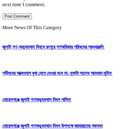
next time I comment.
More News Of This Category
‎জুলাই গণ-অভ্যুত্থান দিবসে রংপুরে গণঅধিকার পরিষদের শ্রদ্ধাঞ্জলি ‎
‎শহীদদের আত্মত্যাগ বৃথা যেতে দেওয়া হবে না: মুফতি সালেহ আহমাদ মুহিত ‎
মোরেলগঞ্জে জুলাই গণঅভ্যুত্থান দিবস পালিত
মোরেলগঞ্জে জুলাই গণঅভ্যুত্থান দিবস উপলক্ষে জামায়াতের পথসভা