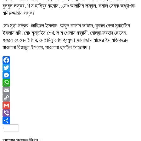
বুলবুল লস্কর, শ ম হাসিবুর রহমান, ,মোঃ আলামিন লস্কর, সমাজ সেবক অধ্যাপক
মনিরুজ্জামান লস্কর
মোঃ মুছা লস্কর, জাহিদুল ইসলাম, আবুল কালাম আজাদ, যুবদল নেতা মুরছালিন
ইসলাম রনি, মোঃ মুস্তাইন শেখ, ল ম গোলাম রব্বানী, মোল্যা ফরহাদ হোসেন,
ফজলে হোসেন শৈশব, মোঃ মিলু শেখ প্রমুখ। জানাজা নামাজের ইমামতি করেন
মাওলানা রিয়াজুল ইসলাম, মাওলানা হুসাইন আহম্মেদ।
Facebook
Twitter
Messenger
WhatsApp
Email
Copy
Link
Gmail
Viber
Share
আপনার মতামত লিখুন :