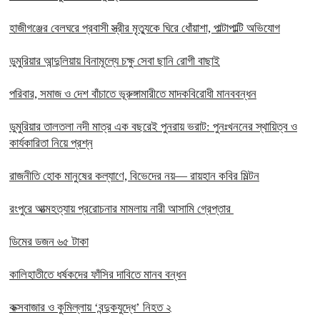
হাজীগঞ্জের বেলঘরে প্রবাসী স্ত্রীর মৃত্যুকে ঘিরে ধোঁয়াশা, পাল্টাপাল্টি অভিযোগ
ডুমুরিয়ার আন্দুলিয়ায় বিনামূল্যে চক্ষু সেবা ছানি রোগী বাছাই
পরিবার, সমাজ ও দেশ বাঁচাতে ভূরুঙ্গামারীতে মাদকবিরোধী মানববন্ধন
ডুমুরিয়ার তালতলা নদী মাত্র এক বছরেই পুনরায় ভরাট: পুনঃখননের স্থায়িত্ব ও
কার্যকারিতা নিয়ে প্রশ্ন
রাজনীতি হোক মানুষের কল্যাণে, বিভেদের নয়— রায়হান কবির মিল্টন
রংপুরে আত্মহত্যায় প্ররোচনার মামলায় নারী আসামি গ্রেপ্তার ‎
ডিমের ডজন ৬৫ টাকা
কালিহাতীতে ধর্ষকদের ফাঁসির দাবিতে মানব বন্ধন
কক্সবাজার ও কুমিল্লায় ‘বন্দুকযুদ্ধে’ নিহত ২