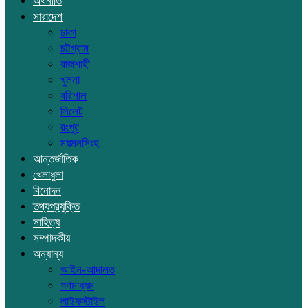
অর্থনীতি
সারাদেশ
ঢাকা
চট্টগ্রাম
রাজশাহী
খুলনা
বরিশাল
সিলেট
রংপুর
ময়মনসিংহ
আন্তর্জাতিক
খেলাধুলা
বিনোদন
তথ্যপ্রযুক্তি
সাহিত্য
সম্পাদকীয়
অন্যান্য
আইন-আদালত
গণমাধ্যম
লাইফস্টাইল