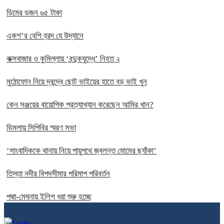
ডিমের ডজন ৬৫ টাকা
একশ’র বেশি হ্রদ যে উদ্যানে
কক্সবাজার ও কুমিল্লায় ‘বন্দুকযুদ্ধে’ নিহত ২
মুঠোফোন নিয়ে দ্বন্দ্বে ছোট ভাইয়ের হাতে বড় ভাই খুন
কেন সঞ্জয়ের বায়োপিক প্রত্যাখ্যান করেছেন আমির খান?
ডিমলায় সিপিবির স্মরণ সভা
‘সাংবাদিককে থানায় নিয়ে পায়ুপথে জ্বলন্ত মোমের ছ্যাঁকা’
তিস্তা নদীর বিপদসীমার পরিমাপ পরিবর্তন
পদ্মা-মেঘনায় ইলিশ ধরা শুরু হচ্ছে