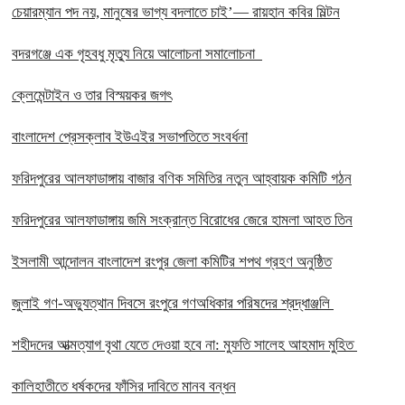
চেয়ারম্যান পদ নয়, মানুষের ভাগ্য বদলাতে চাই’— রায়হান কবির মিল্টন
বদরগঞ্জে এক গৃহবধু মৃত্যু নিয়ে আলোচনা সমালোচনা
ক্লেমেন্টাইন ও তার বিস্ময়কর জগৎ
বাংলাদেশ প্রেসক্লাব ইউএইর সভাপতিতে সংবর্ধনা
ফরিদপুরের আলফাডাঙ্গায় বাজার বণিক সমিতির নতুন আহ্বায়ক কমিটি গঠন
ফরিদপুরের আলফাডাঙ্গায় জমি সংক্রান্ত বিরোধের জেরে হামলা আহত তিন
ইসলামী আন্দোলন বাংলাদেশ রংপুর জেলা কমিটির শপথ গ্রহণ অনুষ্ঠিত
‎জুলাই গণ-অভ্যুত্থান দিবসে রংপুরে গণঅধিকার পরিষদের শ্রদ্ধাঞ্জলি ‎
‎শহীদদের আত্মত্যাগ বৃথা যেতে দেওয়া হবে না: মুফতি সালেহ আহমাদ মুহিত ‎
কালিহাতীতে ধর্ষকদের ফাঁসির দাবিতে মানব বন্ধন