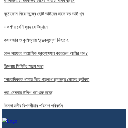
কালিহাতীতে ধর্ষকদের ফাঁসির দাবিতে মানব বন্ধন
মুঠোফোন নিয়ে দ্বন্দ্বে ছোট ভাইয়ের হাতে বড় ভাই খুন
একশ’র বেশি হ্রদ যে উদ্যানে
কক্সবাজার ও কুমিল্লায় ‘বন্দুকযুদ্ধে’ নিহত ২
কেন সঞ্জয়ের বায়োপিক প্রত্যাখ্যান করেছেন আমির খান?
ডিমলায় সিপিবির স্মরণ সভা
‘সাংবাদিককে থানায় নিয়ে পায়ুপথে জ্বলন্ত মোমের ছ্যাঁকা’
পদ্মা-মেঘনায় ইলিশ ধরা শুরু হচ্ছে
তিস্তা নদীর বিপদসীমার পরিমাপ পরিবর্তন