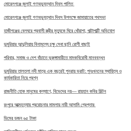
মোরেলগঞ্জে জুলাই গণঅভ্যুত্থান দিবস পালিত
মোরেলগঞ্জে জুলাই গণঅভ্যুত্থান দিবস উপলক্ষে জামায়াতের পথসভা
হাজীগঞ্জের বেলঘরে প্রবাসী স্ত্রীর মৃত্যুকে ঘিরে ধোঁয়াশা, পাল্টাপাল্টি অভিযোগ
ডুমুরিয়ার আন্দুলিয়ায় বিনামূল্যে চক্ষু সেবা ছানি রোগী বাছাই
পরিবার, সমাজ ও দেশ বাঁচাতে ভূরুঙ্গামারীতে মাদকবিরোধী মানববন্ধন
ডুমুরিয়ার তালতলা নদী মাত্র এক বছরেই পুনরায় ভরাট: পুনঃখননের স্থায়িত্ব ও
কার্যকারিতা নিয়ে প্রশ্ন
রাজনীতি হোক মানুষের কল্যাণে, বিভেদের নয়— রায়হান কবির মিল্টন
রংপুরে আত্মহত্যায় প্ররোচনার মামলায় নারী আসামি গ্রেপ্তার ‎
ডিমের ডজন ৬৫ টাকা