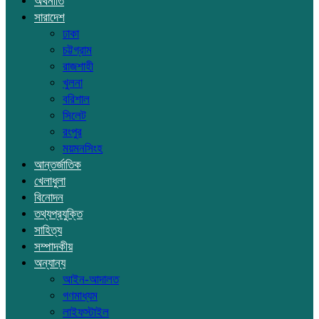
অর্থনীতি
সারাদেশ
ঢাকা
চট্টগ্রাম
রাজশাহী
খুলনা
বরিশাল
সিলেট
রংপুর
ময়মনসিংহ
আন্তর্জাতিক
খেলাধুলা
বিনোদন
তথ্যপ্রযুক্তি
সাহিত্য
সম্পাদকীয়
অন্যান্য
আইন-আদালত
গণমাধ্যম
লাইফস্টাইল