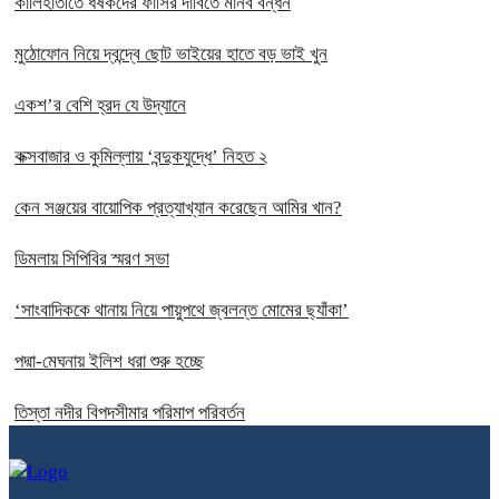
কালিহাতীতে ধর্ষকদের ফাঁসির দাবিতে মানব বন্ধন
মুঠোফোন নিয়ে দ্বন্দ্বে ছোট ভাইয়ের হাতে বড় ভাই খুন
একশ’র বেশি হ্রদ যে উদ্যানে
কক্সবাজার ও কুমিল্লায় ‘বন্দুকযুদ্ধে’ নিহত ২
কেন সঞ্জয়ের বায়োপিক প্রত্যাখ্যান করেছেন আমির খান?
ডিমলায় সিপিবির স্মরণ সভা
‘সাংবাদিককে থানায় নিয়ে পায়ুপথে জ্বলন্ত মোমের ছ্যাঁকা’
পদ্মা-মেঘনায় ইলিশ ধরা শুরু হচ্ছে
তিস্তা নদীর বিপদসীমার পরিমাপ পরিবর্তন