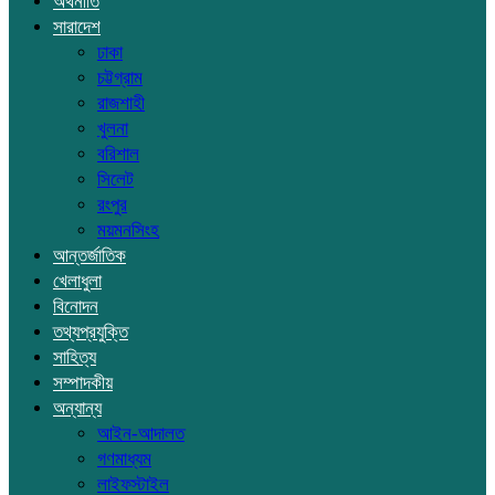
অর্থনীতি
সারাদেশ
ঢাকা
চট্টগ্রাম
রাজশাহী
খুলনা
বরিশাল
সিলেট
রংপুর
ময়মনসিংহ
আন্তর্জাতিক
খেলাধুলা
বিনোদন
তথ্যপ্রযুক্তি
সাহিত্য
সম্পাদকীয়
অন্যান্য
আইন-আদালত
গণমাধ্যম
লাইফস্টাইল