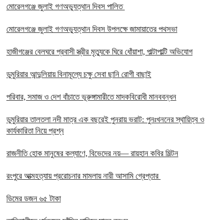
মোরেলগঞ্জে জুলাই গণঅভ্যুত্থান দিবস পালিত
মোরেলগঞ্জে জুলাই গণঅভ্যুত্থান দিবস উপলক্ষে জামায়াতের পথসভা
হাজীগঞ্জের বেলঘরে প্রবাসী স্ত্রীর মৃত্যুকে ঘিরে ধোঁয়াশা, পাল্টাপাল্টি অভিযোগ
ডুমুরিয়ার আন্দুলিয়ায় বিনামূল্যে চক্ষু সেবা ছানি রোগী বাছাই
পরিবার, সমাজ ও দেশ বাঁচাতে ভূরুঙ্গামারীতে মাদকবিরোধী মানববন্ধন
ডুমুরিয়ার তালতলা নদী মাত্র এক বছরেই পুনরায় ভরাট: পুনঃখননের স্থায়িত্ব ও
কার্যকারিতা নিয়ে প্রশ্ন
রাজনীতি হোক মানুষের কল্যাণে, বিভেদের নয়— রায়হান কবির মিল্টন
রংপুরে আত্মহত্যায় প্ররোচনার মামলায় নারী আসামি গ্রেপ্তার ‎
ডিমের ডজন ৬৫ টাকা