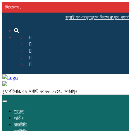
শিরোনাম :
‎জুলাই গণ-অভ্যুত্থান দিবসে রংপুরে গণঅধিকার
বৃহস্পতিবার, ০৬ অগাস্ট ২০২৬, ০৪:২৮ অপরাহ্ন
Toggle
navigation
প্রচ্ছদ
জাতীয়
রাজনীতি