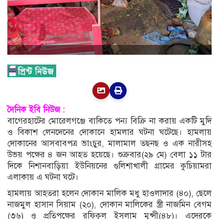
দৈনিক ইবি নিউজ :
বাগেরহাটের মোরেলগঞ্জে বাকিতে পন্য বিক্রি না করায় একটি মুদি
ও বিকাশ লেনদেনের দোকানে হামলার ঘটনা ঘটেছে। হামলায়
দোকানের আসবাবপত্র ভাংচুর, মালামাল তছনছ ও এক নারীসহ
উভয় পক্ষের ৪ জন আহত হয়েছে। শুক্রবার(২৯ মে) বেলা ১১ টার
দিকে নিশানবাড়িয়া ইউনিয়নের গুলিশাখালী গ্রামের কুচিয়ামরা
এলাকায় এ ঘটনা ঘটে।
হামলায় আহতরা হলেন দোকান মালিক মধু হাওলাদার (৪০), ছেলে
নাজমুল হাসান সিয়াম (২০), দোকান মালিকের স্ত্রী নাজমিন বেগম
(৩৬) ও প্রতিপক্ষের রফিকুল ইসলাম মুন্সী(৪৮)। এদেরকে