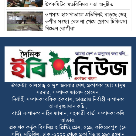
উপকমিটির মতবিনিময় সভা অনুষ্ঠিত
রূপসায় হাসপাতালে প্রতিদিনই বাড়ছে ডেঙ্গু
রুগীর সংখ্যা বেড না পেয়ে ফ্লোরে চিকিৎসা
নিচ্ছেন রোগীরা
খুলনায় ৩,৯৫৮ পিস ইয়াবাসহ ৪ মাদক
ব্যবসায়ী গ্রেপ্তার
মোরেলগঞ্জ বৃত্তির ৪২ জন শিক্ষার্থীকে
সংবর্ধনা
উপদেষ্টা: আলহাজ্ব আব্দুল জববার শেখ, প্রকাশক: মোঃ মাসুম
ক্ষমতার লড়াই নয়, মানুষের কল্যাণের
সরদার, সম্পাদক জাবেদ হোসেন,
প্রতিযোগিতা হোক রাজনীতির লক্ষ্য: মুফতি
নির্বাহী সম্পাদক: রফিক ইকবাল, ভারপ্রাপ্ত নির্বাহী সম্পাদক:
সালেহ আহমাদ মুহিত
আসাদুজ্জামান কচি ,
চেয়ারম্যান পদ নয়, মানুষের ভাগ্য বদলাতে
বার্তা সম্পাদক: নাহিদ জামান, সহকারী বার্তা সম্পাদক: কলি
চাই’— রায়হান কবির মিল্টন
আক্তার,
প্রকাশক কর্তৃক বিসমিল্লাহ প্রিন্টিং প্রেস, ২১৯, ফকিরেরপুল (১ম
গলি), মতিঝিল, ঢাকা-১০০০ থেকে প্রকাশিত ও ১৯৫ রহমান
বদরগঞ্জে এক গৃহবধু মৃত্যু নিয়ে আলোচনা