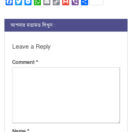
Facebook
Twitter
Messenger
WhatsApp
Email
Copy
Gmail
Viber
Share
Link
আপনার মতামত লিখুন :
Leave a Reply
Comment
*
Name
*