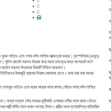
ম
ম
হ
অ
ড
 যুবক লাইভে এসে গলায় ফাঁস লাগিয়ে আত্মহত্যা করছে। বৃহস্পতিবার (৪জুন)
প
ে। পুলিশ রাতেই মরদেহ উদ্ধার করে ময়না তদন্তের জন্য বাগেরহাট মর্গে
ুর রহমান মরদেহ উদ্ধারের বিষয়টি নিশ্চিত করেছেন।
ড
ইউনিয়নের উমাজুরি গ্রামের সিরাজ মোল্লার ছেলে। হৃদয় তার বাবা মায়ের
স
ইলে ফেসবুক লাইভে এসে ঘরের আড়ার সাথে কাপড় পেচিয়ে গলায় ফাঁস লাগিয়ে
র
র
েন। কন্যা সন্তান পৌর সদরের কুঠীবাড়ি এলাকায় নানীর সাথে থাকে।নিহত
ত স্ত্রী উর্মির সাথে কথাও বলেছে লিমন। স্ত্রীর সাথে মনোমালিন্য,পারিবারিক