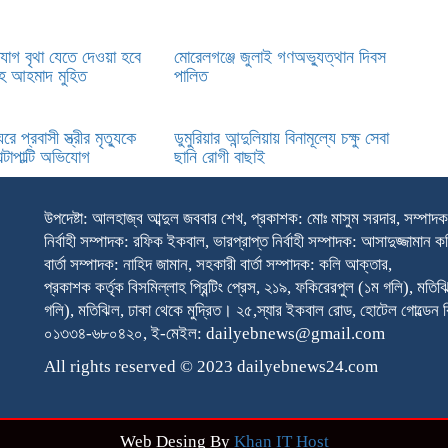
্যাগ বৃথা যেতে দেওয়া হবে
মোরেলগঞ্জে জুলাই গণঅভ্যুত্থান দিবস
হ আহমাদ মুহিত ‎
পালিত
ে প্রবাসী স্ত্রীর মৃত্যুকে
ডুমুরিয়ার আন্দুলিয়ায় বিনামূল্যে চক্ষু সেবা
ল্টাপাল্টি অভিযোগ
ছানি রোগী বাছাই
উপদেষ্টা: আলহাজ্ব আব্দুল জববার শেখ, প্রকাশক: মোঃ মাসুম সরদার, সম্পাদ
নির্বাহী সম্পাদক: রফিক ইকবাল, ভারপ্রাপ্ত নির্বাহী সম্পাদক: আসাদুজ্জামান কচ
বার্তা সম্পাদক: নাহিদ জামান, সহকারী বার্তা সম্পাদক: কলি আক্তার,
প্রকাশক কর্তৃক বিসমিল্লাহ প্রিন্টিং প্রেস, ২১৯, ফকিরেরপুল (১ম গলি), ম
গলি), মতিঝিল, ঢাকা থেকে মুদ্রিত। ২৫,স্যার ইকবাল রোড, হোটেল গোল্ডেন 
০১৩৩৪-৬৮০৪২০, ই-মেইল: dailyebnews@gmail.com
All rights reserved © 2023 dailyebnews24.com
Web Desing By
Khan IT Host