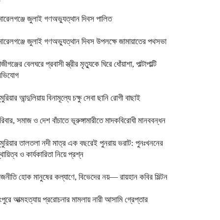
োরেলগঞ্জে জুলাই গণঅভ্যুত্থান দিবস পালিত
োরেলগঞ্জে জুলাই গণঅভ্যুত্থান দিবস উপলক্ষে জামায়াতের পথসভা
াজীগঞ্জের বেলঘরে প্রবাসী স্ত্রীর মৃত্যুকে ঘিরে ধোঁয়াশা, পাল্টাপাল্টি
ভিযোগ
ুমুরিয়ার আন্দুলিয়ায় বিনামূল্যে চক্ষু সেবা ছানি রোগী বাছাই
রিবার, সমাজ ও দেশ বাঁচাতে ভূরুঙ্গামারীতে মাদকবিরোধী মানববন্ধন
ুমুরিয়ার তালতলা নদী মাত্র এক বছরেই পুনরায় ভরাট: পুনঃখননের
্থায়িত্ব ও কার্যকারিতা নিয়ে প্রশ্ন
াজনীতি হোক মানুষের কল্যাণে, বিভেদের নয়— রায়হান কবির মিল্টন
ংপুরে আত্মহত্যায় প্ররোচনার মামলায় নারী আসামি গ্রেপ্তার ‎