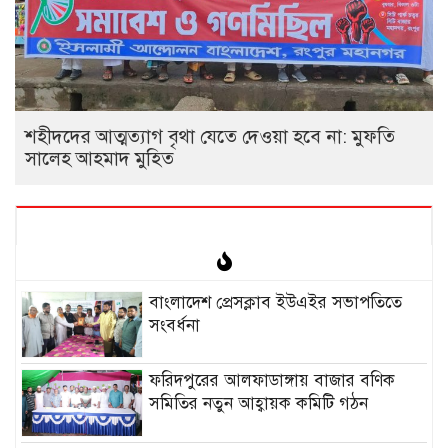
‎শহীদদের আত্মত্যাগ বৃথা যেতে দেওয়া হবে না: মুফতি
সালেহ আহমাদ মুহিত ‎
বাংলাদেশ প্রেসক্লাব ইউএইর সভাপতিতে
সংবর্ধনা
ফরিদপুরের আলফাডাঙ্গায় বাজার বণিক
সমিতির নতুন আহ্বায়ক কমিটি গঠন