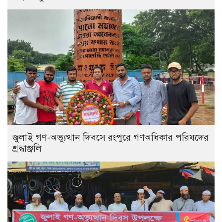
‎জুলাই গণ-অভ্যুত্থান দিবসে রংপুরে গণঅধিকার পরিষদের
শ্রদ্ধাঞ্জলি ‎