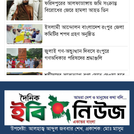
ফরিদপুরের আলফাডাঙ্গায় জমি সংক্রান্ত
বিরোধের জেরে হামলা আহত তিন
ইসলামী আন্দোলন বাংলাদেশ রংপুর জেলা
কমিটির শপথ গ্রহণ অনুষ্ঠিত
‎জুলাই গণ-অভ্যুত্থান দিবসে রংপুরে
গণঅধিকার পরিষদের শ্রদ্ধাঞ্জলি ‎
‎শহীদদের আত্মত্যাগ বৃথা যেতে দেওয়া হবে
না: মুফতি সালেহ আহমাদ মুহিত ‎
মোরেলগঞ্জে জুলাই গণঅভ্যুত্থান দিবস
পালিত
মোরেলগঞ্জে জুলাই গণঅভ্যুত্থান দিবস
উপদেষ্টা: আলহাজ্ব আব্দুল জববার শেখ, প্রকাশক: মোঃ মাসুম
উপলক্ষে জামায়াতের পথসভা