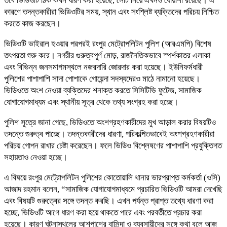
তবে ভিডিওটি ঠিক কখন ধারণ করা হয়েছে, সেটি নিয়ে এখনও ধোঁয়াশা রয়েছে। এ
কারণে তদন্তকারীরা ভিডিওটির সময়, স্থান এবং সংশ্লিষ্ট ব্যক্তিদের পরিচয় নিশ্চিত
করতে কাজ করছেন।
ভিডিওটি ভাইরাল হওয়ার পরপরই রংপুর মেট্রোপলিটন পুলিশ (আরএমপি) বিশেষ
তৎপরতা শুরু করে। নগরীর গুরুত্বপূর্ণ মোড়, রাজনৈতিকভাবে স্পর্শকাতর এলাকা
এবং বিভিন্ন জনসমাগমস্থলে নজরদারি জোরদার করা হয়েছে। ইউনিফর্মধারী
পুলিশের পাশাপাশি সাদা পোশাকে গোয়েন্দা সদস্যদেরও মাঠে নামানো হয়েছে।
ভিডিওতে অংশ নেওয়া ব্যক্তিদের শনাক্ত করতে সিসিটিভি ফুটেজ, সামাজিক
যোগাযোগমাধ্যম এবং স্থানীয় সূত্র থেকে তথ্য সংগ্রহ করা হচ্ছে।
পুলিশ সূত্রে জানা গেছে, ভিডিওতে অংশগ্রহণকারীদের মুখ আড়াল করার বিষয়টিও
তদন্তে গুরুত্ব পাচ্ছে। তদন্তকারীদের ধারণা, পরিকল্পিতভাবেই অংশগ্রহণকারীরা
পরিচয় গোপন রাখার চেষ্টা করেছেন। ফলে ভিডিও বিশ্লেষণের পাশাপাশি প্রযুক্তিগত
সহায়তাও নেওয়া হচ্ছে।
এ বিষয়ে রংপুর মেট্রোপলিটন পুলিশের কোতোয়ালি থানার ভারপ্রাপ্ত কর্মকর্তা (ওসি)
আজাদ রহমান বলেন, “সামাজিক যোগাযোগমাধ্যমে প্রচারিত ভিডিওটি আমরা দেখেছি
এবং বিষয়টি গুরুত্বের সঙ্গে তদন্ত করছি। এখন পর্যন্ত প্রাপ্ত তথ্যে ধারণা করা
হচ্ছে, ভিডিওটি আগে ধারণ করা হয়ে থাকতে পারে এবং পরবর্তীতে প্রচার করা
হয়েছে। কারণ ঘটনাস্থলের আশপাশের বাসিন্দা ও ব্যবসায়ীদের সঙ্গে কথা বলে আজ