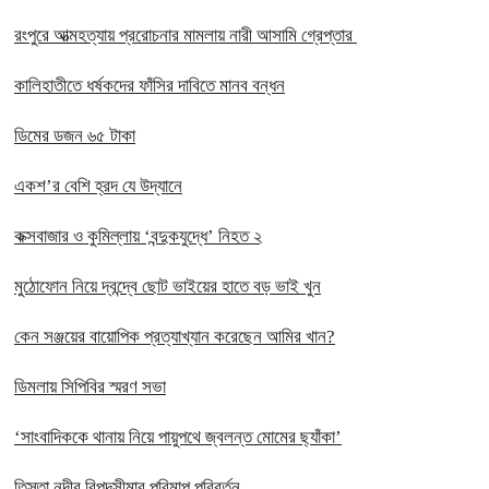
রংপুরে আত্মহত্যায় প্ররোচনার মামলায় নারী আসামি গ্রেপ্তার ‎
কালিহাতীতে ধর্ষকদের ফাঁসির দাবিতে মানব বন্ধন
ডিমের ডজন ৬৫ টাকা
একশ’র বেশি হ্রদ যে উদ্যানে
কক্সবাজার ও কুমিল্লায় ‘বন্দুকযুদ্ধে’ নিহত ২
মুঠোফোন নিয়ে দ্বন্দ্বে ছোট ভাইয়ের হাতে বড় ভাই খুন
কেন সঞ্জয়ের বায়োপিক প্রত্যাখ্যান করেছেন আমির খান?
ডিমলায় সিপিবির স্মরণ সভা
‘সাংবাদিককে থানায় নিয়ে পায়ুপথে জ্বলন্ত মোমের ছ্যাঁকা’
তিস্তা নদীর বিপদসীমার পরিমাপ পরিবর্তন