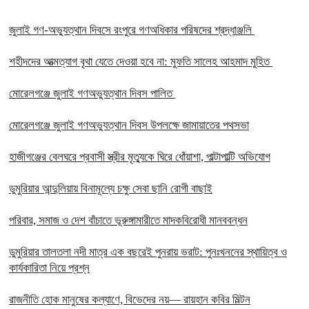
‎জুলাই গণ-অভ্যুত্থান দিবসে রংপুরে গণঅধিকার পরিষদের শ্রদ্ধাঞ্জলি ‎
‎শহীদদের আত্মত্যাগ বৃথা যেতে দেওয়া হবে না: মুফতি সালেহ আহমাদ মুহিত ‎
মোরেলগঞ্জে জুলাই গণঅভ্যুত্থান দিবস পালিত
মোরেলগঞ্জে জুলাই গণঅভ্যুত্থান দিবস উপলক্ষে জামায়াতের পথসভা
হাজীগঞ্জের বেলঘরে প্রবাসী স্ত্রীর মৃত্যুকে ঘিরে ধোঁয়াশা, পাল্টাপাল্টি অভিযোগ
ডুমুরিয়ার আন্দুলিয়ায় বিনামূল্যে চক্ষু সেবা ছানি রোগী বাছাই
পরিবার, সমাজ ও দেশ বাঁচাতে ভূরুঙ্গামারীতে মাদকবিরোধী মানববন্ধন
ডুমুরিয়ার তালতলা নদী মাত্র এক বছরেই পুনরায় ভরাট: পুনঃখননের স্থায়িত্ব ও
কার্যকারিতা নিয়ে প্রশ্ন
রাজনীতি হোক মানুষের কল্যাণে, বিভেদের নয়— রায়হান কবির মিল্টন