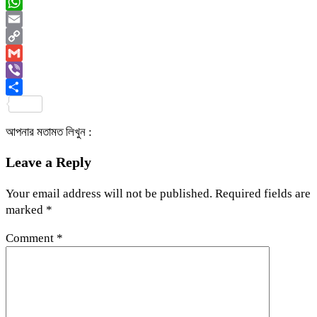
Messenger
WhatsApp
Email
Copy
Link
Gmail
Viber
Share
আপনার মতামত লিখুন :
Leave a Reply
Your email address will not be published.
Required fields are
marked
*
Comment
*