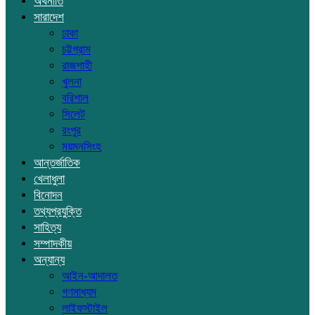
অর্থনীতি
সারাদেশ
ঢাকা
চট্টগ্রাম
রাজশাহী
খুলনা
বরিশাল
সিলেট
রংপুর
ময়মনসিংহ
আন্তর্জাতিক
খেলাধুলা
বিনোদন
তথ্যপ্রযুক্তি
সাহিত্য
সম্পাদকীয়
অন্যান্য
আইন-আদালত
গণমাধ্যম
লাইফস্টাইল