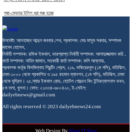
পদ্মা-মেঘনায় ইলিশ ধরা শুরু হচ্ছে
উপদেষ্টা: আলহাজ্ব আব্দুল জববার শেখ, প্রকাশক: মোঃ মাসুম সরদার, সম্পাদক
জাবেদ হোসেন,
নির্বাহী সম্পাদক: রফিক ইকবাল, ভারপ্রাপ্ত নির্বাহী সম্পাদক: আসাদুজ্জামান কচি ,
বার্তা সম্পাদক: নাহিদ জামান, সহকারী বার্তা সম্পাদক: কলি আক্তার,
প্রকাশক কর্তৃক বিসমিল্লাহ প্রিন্টিং প্রেস, ২১৯, ফকিরেরপুল (১ম গলি), মতিঝিল,
ঢাকা-১০০০ থেকে প্রকাশিত ও ১৯৫ রহমান ম্যানশন, (১ম গলি), মতিঝিল, ঢাকা
থেকে মুদ্রিত। ২৫,স্যার ইকবাল রোড, হোটেল গোল্ডেন কিং ইন্টারন্যাশনাল ভবন,
৫ম তলা, খুলনা। ফোন: ০১৩৩৪-৬৮০৪২০, ই-মেইল:
dailyebnews@gmail.com
All rights reserved © 2023 dailyebnews24.com
Web Desing By
Khan IT Host