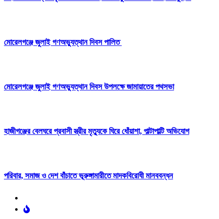
মোরেলগঞ্জে জুলাই গণঅভ্যুত্থান দিবস পালিত
মোরেলগঞ্জে জুলাই গণঅভ্যুত্থান দিবস উপলক্ষে জামায়াতের পথসভা
হাজীগঞ্জের বেলঘরে প্রবাসী স্ত্রীর মৃত্যুকে ঘিরে ধোঁয়াশা, পাল্টাপাল্টি অভিযোগ
পরিবার, সমাজ ও দেশ বাঁচাতে ভূরুঙ্গামারীতে মাদকবিরোধী মানববন্ধন