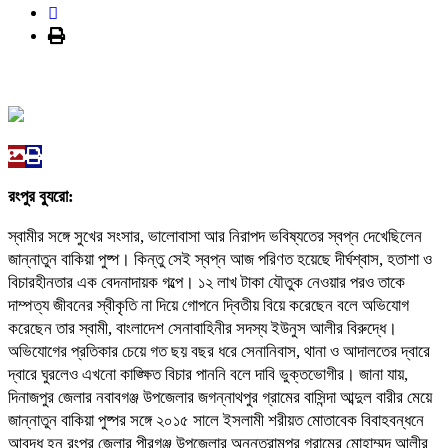
রংপুর ব্যুরো:
‎স্বামীর সঙ্গে সুখের সংসার, ভালোবাসা আর নিরাপদ ভবিষ্যতের স্বপ্ন দেখেছিলেন
জান্নাতুন বাকিয়া পুষ্প। কিন্তু সেই স্বপ্ন আজ পরিণত হয়েছে দীর্ঘশ্বাস, হতাশা ও
বিচারহীনতার এক বেদনাদায়ক গল্পে। ১২ লাখ টাকা যৌতুক নেওয়ার পরও তাকে
দাম্পত্য জীবনের স্বীকৃতি না দিয়ে গোপনে দ্বিতীয় বিয়ে করেছেন বলে অভিযোগ
করেছেন তার স্বামী, বাংলাদেশ সেনাবাহিনীর সদস্য ইউনুস আলীর বিরুদ্ধে।
অভিযোগের প্রতিকার চেয়ে গত ছয় বছর ধরে সেনানিবাস, থানা ও আদালতের দ্বারে
দ্বারে ঘুরলেও এখনো কাঙ্ক্ষিত বিচার পাননি বলে দাবি ভুক্তভোগীর। জানা যায়,
দিনাজপুর জেলার নবাবগঞ্জ উপজেলার জগন্নাথপুর গ্রামের বাসিন্দা আব্দুল বারীর মেয়ে
জান্নাতুন বাকিয়া পুষ্পর সঙ্গে ২০১৫ সালে ইসলামী শরীয়ত মোতাবেক বিবাহবন্ধনে
আবদ্ধ হন রংপুর জেলার পীরগঞ্জ উপজেলার অনন্তরামপুর গ্রামের মোহাম্মদ আলীর