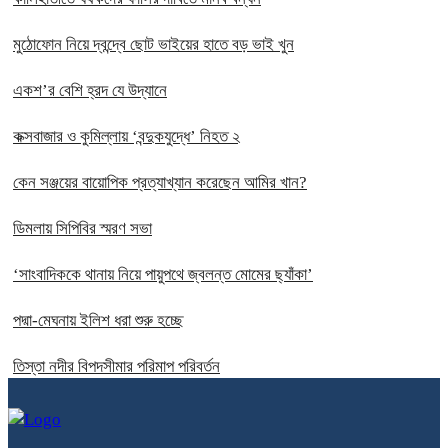
মুঠোফোন নিয়ে দ্বন্দ্বে ছোট ভাইয়ের হাতে বড় ভাই খুন
একশ’র বেশি হ্রদ যে উদ্যানে
কক্সবাজার ও কুমিল্লায় ‘বন্দুকযুদ্ধে’ নিহত ২
কেন সঞ্জয়ের বায়োপিক প্রত্যাখ্যান করেছেন আমির খান?
ডিমলায় সিপিবির স্মরণ সভা
‘সাংবাদিককে থানায় নিয়ে পায়ুপথে জ্বলন্ত মোমের ছ্যাঁকা’
পদ্মা-মেঘনায় ইলিশ ধরা শুরু হচ্ছে
তিস্তা নদীর বিপদসীমার পরিমাপ পরিবর্তন