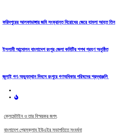
ফরিদপুরের আলফাডাঙ্গায় জমি সংক্রান্ত বিরোধের জেরে হামলা আহত তিন
ইসলামী আন্দোলন বাংলাদেশ রংপুর জেলা কমিটির শপথ গ্রহণ অনুষ্ঠিত
‎জুলাই গণ-অভ্যুত্থান দিবসে রংপুরে গণঅধিকার পরিষদের শ্রদ্ধাঞ্জলি ‎
ক্লেমেন্টাইন ও তার বিস্ময়কর জগৎ
বাংলাদেশ প্রেসক্লাব ইউএইর সভাপতিতে সংবর্ধনা