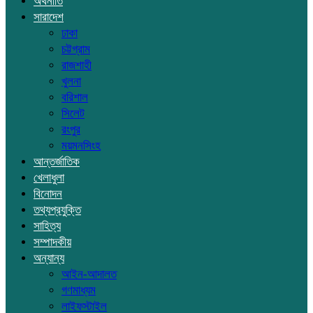
অর্থনীতি
সারাদেশ
ঢাকা
চট্টগ্রাম
রাজশাহী
খুলনা
বরিশাল
সিলেট
রংপুর
ময়মনসিংহ
আন্তর্জাতিক
খেলাধুলা
বিনোদন
তথ্যপ্রযুক্তি
সাহিত্য
সম্পাদকীয়
অন্যান্য
আইন-আদালত
গণমাধ্যম
লাইফস্টাইল