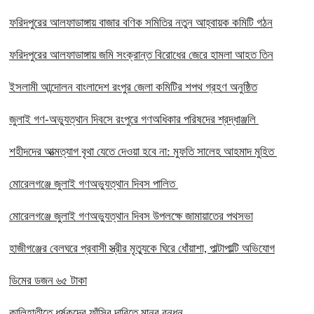
ফরিদপুরের আলফাডাঙ্গায় বাজার বণিক সমিতির নতুন আহ্বায়ক কমিটি গঠন
ফরিদপুরের আলফাডাঙ্গায় জমি সংক্রান্ত বিরোধের জেরে হামলা আহত তিন
ইসলামী আন্দোলন বাংলাদেশ রংপুর জেলা কমিটির শপথ গ্রহণ অনুষ্ঠিত
‎জুলাই গণ-অভ্যুত্থান দিবসে রংপুরে গণঅধিকার পরিষদের শ্রদ্ধাঞ্জলি ‎
‎শহীদদের আত্মত্যাগ বৃথা যেতে দেওয়া হবে না: মুফতি সালেহ আহমাদ মুহিত ‎
মোরেলগঞ্জে জুলাই গণঅভ্যুত্থান দিবস পালিত
মোরেলগঞ্জে জুলাই গণঅভ্যুত্থান দিবস উপলক্ষে জামায়াতের পথসভা
হাজীগঞ্জের বেলঘরে প্রবাসী স্ত্রীর মৃত্যুকে ঘিরে ধোঁয়াশা, পাল্টাপাল্টি অভিযোগ
ডিমের ডজন ৬৫ টাকা
কালিহাতীতে ধর্ষকদের ফাঁসির দাবিতে মানব বন্ধন