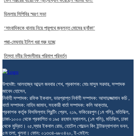
কেন সঞ্জয়ের বায়োপিক প্রত্যাখ্যান করেছেন আমির খান?
ডিমলায় সিপিবির স্মরণ সভা
‘সাংবাদিককে থানায় নিয়ে পায়ুপথে জ্বলন্ত মোমের ছ্যাঁকা’
পদ্মা-মেঘনায় ইলিশ ধরা শুরু হচ্ছে
তিস্তা নদীর বিপদসীমার পরিমাপ পরিবর্তন
উপদেষ্টা: আলহাজ্ব আব্দুল জববার শেখ, প্রকাশক: মোঃ মাসুম সরদার, সম্পাদক
জাবেদ হোসেন,
নির্বাহী সম্পাদক: রফিক ইকবাল, ভারপ্রাপ্ত নির্বাহী সম্পাদক: আসাদুজ্জামান কচি ,
বার্তা সম্পাদক: নাহিদ জামান, সহকারী বার্তা সম্পাদক: কলি আক্তার,
প্রকাশক কর্তৃক বিসমিল্লাহ প্রিন্টিং প্রেস, ২১৯, ফকিরেরপুল (১ম গলি), মতিঝিল,
ঢাকা-১০০০ থেকে প্রকাশিত ও ১৯৫ রহমান ম্যানশন, (১ম গলি), মতিঝিল, ঢাকা
থেকে মুদ্রিত। ২৫,স্যার ইকবাল রোড, হোটেল গোল্ডেন কিং ইন্টারন্যাশনাল ভবন,
৫ম তলা, খুলনা। ফোন: ০১৩৩৪-৬৮০৪২০, ই-মেইল: