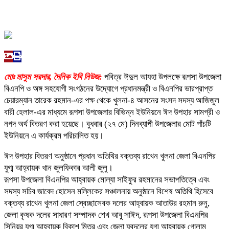
মোঃ মাসুম সরদার, দৈনিক ইবি নিউজ:
পবিত্র ঈদুল আযহা উপলক্ষে রূপসা উপজেলা
বিএনপি ও অঙ্গ সহযোগী সংগঠনের উদ্যোগে প্রধানমন্ত্রী ও বিএনপির ভারপ্রাপ্ত
চেয়ারম্যান তারেক রহমান-এর পক্ষ থেকে খুলনা-৪ আসনের সংসদ সদস্য আজিজুল
বারী হেলাল-এর মাধ্যমে রূপসা উপজেলার বিভিন্ন ইউনিয়নে ঈদ উপহার সামগ্রী ও
নগদ অর্থ বিতরণ করা হয়েছে। বুধবার (২৭ মে) দিনব্যাপী উপজেলার মোট পাঁচটি
ইউনিয়নে এ কার্যক্রম পরিচালিত হয়।
ঈদ উপহার বিতরণ অনুষ্ঠানে প্রধান অতিথির বক্তব্য রাখেন খুলনা জেলা বিএনপির
যুগ্ম আহ্বায়ক খান জুলফিকার আলী জুলু।
রূপসা উপজেলা বিএনপির আহ্বায়ক মোল্যা সাইফুর রহমানের সভাপতিত্বে এবং
সদস্য সচিব জাবেদ হোসেন মল্লিকের সঞ্চালনায় অনুষ্ঠানে বিশেষ অতিথি হিসেবে
বক্তব্য রাখেন খুলনা জেলা স্বেচ্ছাসেবক দলের আহ্বায়ক আতাউর রহমান রুনু,
জেলা কৃষক দলের সাধারণ সম্পাদক শেখ আবু সাঈদ, রূপসা উপজেলা বিএনপির
সিনিয়র যুগ্ম আহ্বায়ক বিকাশ মিত্র এবং জেলা যুবদলের যুগ্ম আহ্বায়ক গোলাম