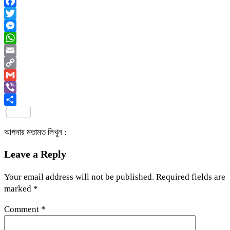
Facebook
Twitter
Messenger
WhatsApp
Email
Copy
Link
Gmail
Viber
Share
আপনার মতামত লিখুন :
Leave a Reply
Your email address will not be published.
Required fields are
marked
*
Comment
*