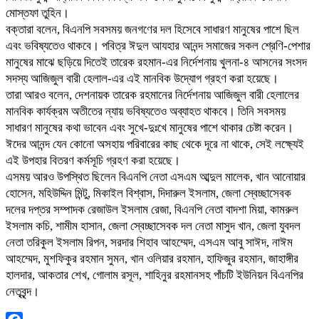
মোস্তফা তুহিন।
বক্তারা বলেন, বিএনপি সবসময় জনগণের দল হিসেবে সাধারণ মানুষের পাশে ছিল
এবং ভবিষ্যতেও থাকবে। পবিত্র ঈদুল আযহার আনন্দ সমাজের সকল শ্রেণি-পেশার
মানুষের মাঝে ছড়িয়ে দিতেই তারেক রহমান-এর নির্দেশনায় খুলনা-৪ আসনের সংসদ
সদস্য আজিজুল বারী হেলাল-এর এই মানবিক উদ্যোগ গ্রহণ করা হয়েছে।
তারা আরও বলেন, দেশনায়ক তারেক রহমানের নির্দেশনায় আজিজুল বারী হেলালের
মানবিক কার্যক্রম অতীতের ন্যায় ভবিষ্যতেও অব্যাহত থাকবে। তিনি সবসময়
সাধারণ মানুষের কথা ভাবেন এবং সুখে-দুঃখে মানুষের পাশে থাকার চেষ্টা করেন।
ঈদের আনন্দ যেন কোনো অসহায় পরিবারের কাছ থেকে দূরে না থাকে, সেই লক্ষ্যেই
এই উপহার বিতরণ কর্মসূচি গ্রহণ করা হয়েছে।
এসময় আরও উপস্থিত ছিলেন বিএনপি নেতা এসএম আব্দুল মালেক, খান আনোয়ার
হোসেন, মহিউদ্দিন মিন্টু, মিকাইল বিশ্বাস, দিদারুল ইসলাম, জেলা স্বেচ্ছাসেবক
দলের দপ্তর সম্পাদক রেজাউল ইসলাম রেজা, বিএনপি নেতা বাদশা মিয়া, কামরুল
ইসলাম কচি, শামীম হাসান, জেলা স্বেচ্ছাসেবক দল নেতা মাসুদ খান, জেলা যুবদল
নেতা তরিকুল ইসলাম রিপন, সরদার শিহাব আহম্মেদ, এসএম আবু সাঈদ, নাঈম
আহম্মেদ, মুশফিকুর রহমান সুমন, খান ওলিয়ার রহমান, হাফিজুর রহমান, জাহাঙ্গীর
হালদার, আকতার শেখ, গোলাম রসূল, শাহিনুর রহমানসহ পাঁচটি ইউনিয়ন বিএনপির
নেতৃবৃন্দ।