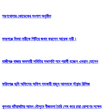
শরণখোলায় কোডেকের সংলাপ অনুষ্ঠিত
বদরগঞ্জে বিধবা নারীকে পিটিয়ে জখম করলেন আরেক নারী।
হাজীগঞ্জ বাজার ব্যবসায়ী সমিতির সভাপতি পদে প্রার্থী হচ্ছেন এমরান হোসেন
ফরিদগঞ্জ ভূমি অফিসের অফিস সহকারী মাছুম আলমকে স্ট্যান্ড রিলিজ
খুলনার বটিয়াঘাটায় আমন মৌসুমে বীজতলা তৈরি শেষ করে চারা রোপণের লক্ষ্যে