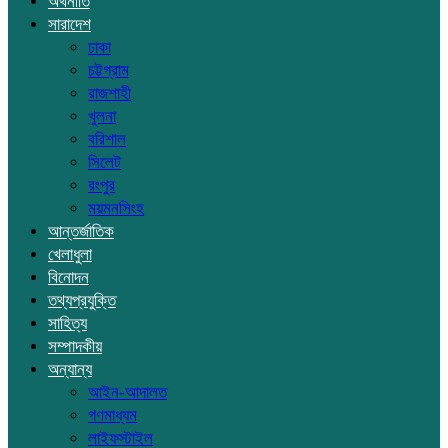
অর্থনীতি
সারাদেশ
ঢাকা
চট্টগ্রাম
রাজশাহী
খুলনা
বরিশাল
সিলেট
রংপুর
ময়মনসিংহ
আন্তর্জাতিক
খেলাধুলা
বিনোদন
তথ্যপ্রযুক্তি
সাহিত্য
সম্পাদকীয়
অন্যান্য
আইন-আদালত
গণমাধ্যম
লাইফস্টাইল