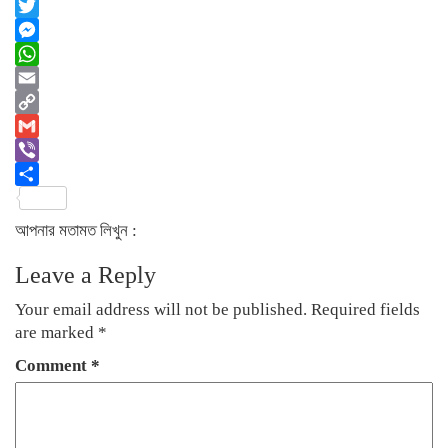
Facebook
Twitter
Messenger
WhatsApp
Email
Copy
Link
Gmail
Viber
Share
আপনার মতামত লিখুন :
Leave a Reply
Your email address will not be published.
Required fields
are marked
*
Comment
*