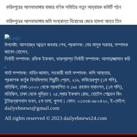
ফরিদপুরের আলফাডাঙ্গায় বাজার বণিক সমিতির নতুন আহ্বায়ক কমিটি গঠন
ফরিদপুরের আলফাডাঙ্গায় জমি সংক্রান্ত বিরোধের জেরে হামলা আহত তিন
উপদেষ্টা: আলহাজ্ব আব্দুল জববার শেখ, প্রকাশক: মোঃ মাসুম সরদার, সম্পাদক
জাবেদ হোসেন,
নির্বাহী সম্পাদক: রফিক ইকবাল, ভারপ্রাপ্ত নির্বাহী সম্পাদক: আসাদুজ্জামান কচি
,
বার্তা সম্পাদক: নাহিদ জামান, সহকারী বার্তা সম্পাদক: কলি আক্তার,
প্রকাশক কর্তৃক বিসমিল্লাহ প্রিন্টিং প্রেস, ২১৯, ফকিরেরপুল (১ম গলি),
মতিঝিল, ঢাকা-১০০০ থেকে প্রকাশিত ও ১৯৫ রহমান ম্যানশন, (১ম গলি),
মতিঝিল, ঢাকা থেকে মুদ্রিত। ২৫,স্যার ইকবাল রোড, হোটেল গোল্ডেন কিং
ইন্টারন্যাশনাল ভবন, ৫ম তলা, খুলনা। ফোন: ০১৩৩৪-৬৮০৪২০, ই-মেইল:
dailyebnews@gmail.com
All rights reserved © 2023 dailyebnews24.com