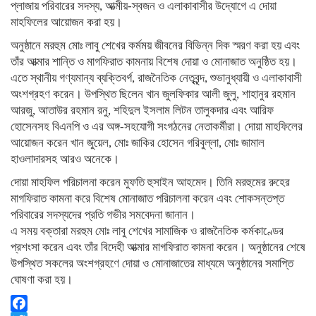
প্লাজায় পরিবারের সদস্য, আত্মীয়-স্বজন ও এলাকাবাসীর উদ্যোগে এ দোয়া
মাহফিলের আয়োজন করা হয়।
অনুষ্ঠানে মরহুম মোঃ লাবু শেখের কর্মময় জীবনের বিভিন্ন দিক স্মরণ করা হয় এবং
তাঁর আত্মার শান্তি ও মাগফিরাত কামনায় বিশেষ দোয়া ও মোনাজাত অনুষ্ঠিত হয়।
এতে স্থানীয় গণ্যমান্য ব্যক্তিবর্গ, রাজনৈতিক নেতৃবৃন্দ, শুভানুধ্যায়ী ও এলাকাবাসী
অংশগ্রহণ করেন। উপস্থিত ছিলেন খান জুলফিকার আলী জুলু, শাহানুর রহমান
আরজু, আতাউর রহমান রনু, শহিদুল ইসলাম লিটন তালুকদার এবং আরিফ
হোসেনসহ বিএনপি ও এর অঙ্গ-সহযোগী সংগঠনের নেতাকর্মীরা। দোয়া মাহফিলের
আয়োজন করেন খান জুয়েল, মোঃ জাকির হোসেন গরিবুল্লা, মোঃ জামাল
হাওলাদারসহ আরও অনেকে।
দোয়া মাহফিল পরিচালনা করেন মুফতি হুসাইন আহমেদ। তিনি মরহুমের রুহের
মাগফিরাত কামনা করে বিশেষ মোনাজাত পরিচালনা করেন এবং শোকসন্তপ্ত
পরিবারের সদস্যদের প্রতি গভীর সমবেদনা জানান।
এ সময় বক্তারা মরহুম মোঃ লাবু শেখের সামাজিক ও রাজনৈতিক কর্মকাণ্ডের
প্রশংসা করেন এবং তাঁর বিদেহী আত্মার মাগফিরাত কামনা করেন। অনুষ্ঠানের শেষে
উপস্থিত সকলের অংশগ্রহণে দোয়া ও মোনাজাতের মাধ্যমে অনুষ্ঠানের সমাপ্তি
ঘোষণা করা হয়।