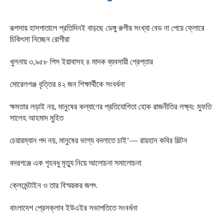
রূপসায় হাসপাতালে প্রতিদিনই বাড়ছে ডেঙ্গু রুগীর সংখ্যা বেড না পেয়ে ফ্লোরে
চিকিৎসা নিচ্ছেন রোগীরা
খুলনায় ৩,৯৫৮ পিস ইয়াবাসহ ৪ মাদক ব্যবসায়ী গ্রেপ্তার
মোরেলগঞ্জ বৃত্তির ৪২ জন শিক্ষার্থীকে সংবর্ধনা
ক্ষমতার লড়াই নয়, মানুষের কল্যাণের প্রতিযোগিতা হোক রাজনীতির লক্ষ্য: মুফতি
সালেহ আহমাদ মুহিত
চেয়ারম্যান পদ নয়, মানুষের ভাগ্য বদলাতে চাই’— রায়হান কবির মিল্টন
বদরগঞ্জে এক গৃহবধু মৃত্যু নিয়ে আলোচনা সমালোচনা
ক্লেমেন্টাইন ও তার বিস্ময়কর জগৎ
বাংলাদেশ প্রেসক্লাব ইউএইর সভাপতিতে সংবর্ধনা