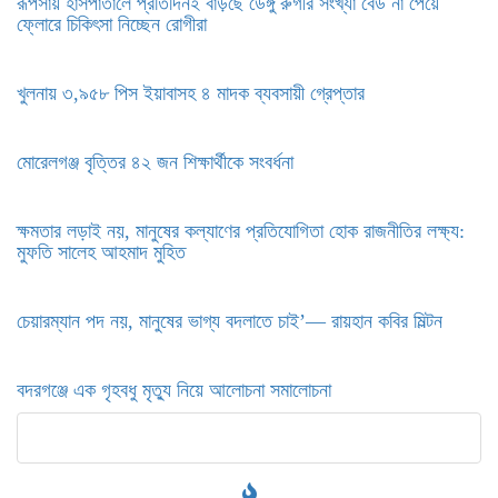
রূপসায় হাসপাতালে প্রতিদিনই বাড়ছে ডেঙ্গু রুগীর সংখ্যা বেড না পেয়ে
ফ্লোরে চিকিৎসা নিচ্ছেন রোগীরা
খুলনায় ৩,৯৫৮ পিস ইয়াবাসহ ৪ মাদক ব্যবসায়ী গ্রেপ্তার
মোরেলগঞ্জ বৃত্তির ৪২ জন শিক্ষার্থীকে সংবর্ধনা
ক্ষমতার লড়াই নয়, মানুষের কল্যাণের প্রতিযোগিতা হোক রাজনীতির লক্ষ্য:
মুফতি সালেহ আহমাদ মুহিত
চেয়ারম্যান পদ নয়, মানুষের ভাগ্য বদলাতে চাই’— রায়হান কবির মিল্টন
বদরগঞ্জে এক গৃহবধু মৃত্যু নিয়ে আলোচনা সমালোচনা