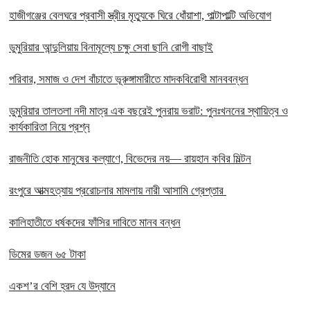
হাজীগঞ্জের বেলঘরে প্রবাসী স্ত্রীর মৃত্যুকে ঘিরে ধোঁয়াশা, পাল্টাপাল্টি অভিযোগ
ডুমুরিয়ার আন্দুলিয়ায় বিনামূল্যে চক্ষু সেবা ছানি রোগী বাছাই
পরিবার, সমাজ ও দেশ বাঁচাতে ভূরুঙ্গামারীতে মাদকবিরোধী মানববন্ধন
ডুমুরিয়ার তালতলা নদী মাত্র এক বছরেই পুনরায় ভরাট: পুনঃখননের স্থায়িত্ব ও
কার্যকারিতা নিয়ে প্রশ্ন
রাজনীতি হোক মানুষের কল্যাণে, বিভেদের নয়— রায়হান কবির মিল্টন
রংপুরে আত্মহত্যায় প্ররোচনার মামলায় নারী আসামি গ্রেপ্তার ‎
কালিহাতীতে ধর্ষকদের ফাঁসির দাবিতে মানব বন্ধন
ডিমের ডজন ৬৫ টাকা
একশ’র বেশি হ্রদ যে উদ্যানে