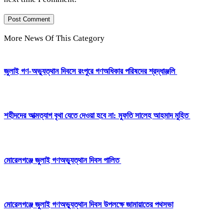
More News Of This Category
‎জুলাই গণ-অভ্যুত্থান দিবসে রংপুরে গণঅধিকার পরিষদের শ্রদ্ধাঞ্জলি ‎
‎শহীদদের আত্মত্যাগ বৃথা যেতে দেওয়া হবে না: মুফতি সালেহ আহমাদ মুহিত ‎
মোরেলগঞ্জে জুলাই গণঅভ্যুত্থান দিবস পালিত
মোরেলগঞ্জে জুলাই গণঅভ্যুত্থান দিবস উপলক্ষে জামায়াতের পথসভা