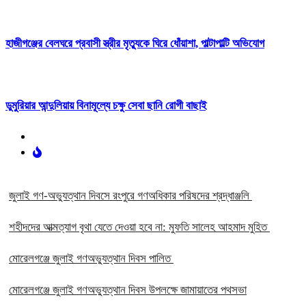
হাজীগঞ্জের বেলঘরে প্রবাসী স্ত্রীর মৃত্যুকে ঘিরে ধোঁয়াশা, পাল্টাপাল্টি অভিযোগ
ডুমুরিয়ার আন্দুলিয়ায় বিনামূল্যে চক্ষু সেবা ছানি রোগী বাছাই
‎জুলাই গণ-অভ্যুত্থান দিবসে রংপুরে গণঅধিকার পরিষদের শ্রদ্ধাঞ্জলি ‎
‎শহীদদের আত্মত্যাগ বৃথা যেতে দেওয়া হবে না: মুফতি সালেহ আহমাদ মুহিত ‎
মোরেলগঞ্জে জুলাই গণঅভ্যুত্থান দিবস পালিত
মোরেলগঞ্জে জুলাই গণঅভ্যুত্থান দিবস উপলক্ষে জামায়াতের পথসভা