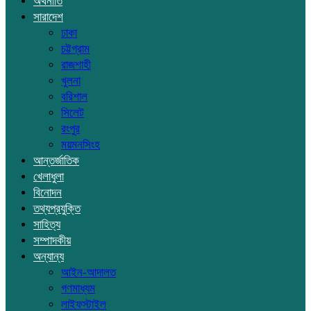
অর্থনীতি
সারাদেশ
ঢাকা
চট্টগ্রাম
রাজশাহী
খুলনা
বরিশাল
সিলেট
রংপুর
ময়মনসিংহ
আন্তর্জাতিক
খেলাধুলা
বিনোদন
তথ্যপ্রযুক্তি
সাহিত্য
সম্পাদকীয়
অন্যান্য
আইন-আদালত
গণমাধ্যম
লাইফস্টাইল